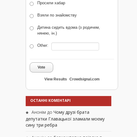
Просили хабар
Взяли по знайомству
Дитина сидить вдома (з родичем,
нянею, ін.)
Other:
Vote
View Results
Crowdsignal.com
ОСТАННІ КОМЕНТАРІ
Анонім
до
Чому друзі брата
депутатки Главацької зламали моєму
сину три ребра