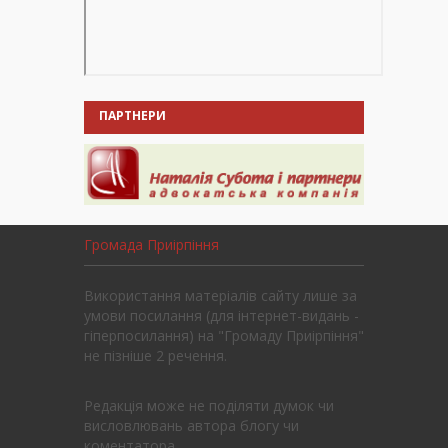
ПАРТНЕРИ
Громада Приірпіння
Використання матеріалів сайту лише за
умови посилання (для інтернет-видань -
гіперпосилання) на "Громаду Приірпіння"
не пізніше 2 речення.
Редакція може не поділяти думок чи
висловлювань автора блогу чи
коментатора.