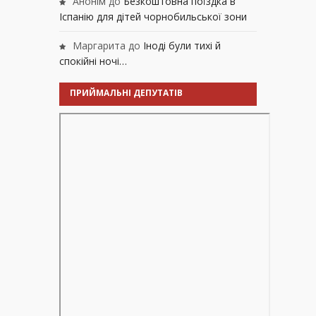
Анонім
до
Безкоштовна поїздка в
Іспанію для дітей чорнобильської зони
Маргарита
до
Іноді були тихі й
спокійні ночі…
ПРИЙМАЛЬНІ ДЕПУТАТІВ