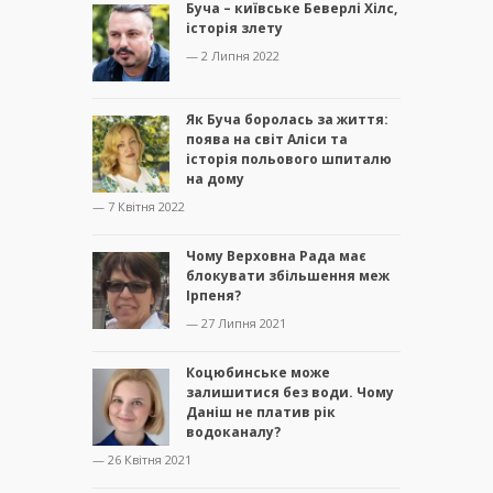
Буча – київське Беверлі Хілс,
історія злету
— 2 Липня 2022
Як Буча боролась за життя:
поява на світ Аліси та
історія польового шпиталю
на дому
— 7 Квітня 2022
Чому Верховна Рада має
блокувати збільшення меж
Ірпеня?
— 27 Липня 2021
Коцюбинське може
залишитися без води. Чому
Даніш не платив рік
водоканалу?
— 26 Квітня 2021