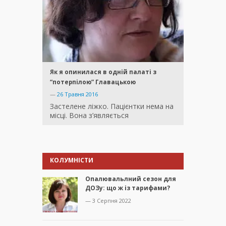
Як я опинилася в одній палаті з
“потерпілою” Главацькою
—
26 Травня 2016
Застелене ліжко. Пацієнтки нема на
місці. Вона з’являється
КОЛУМНІСТИ
Опалювальлний сезон для
ДОЗу: що ж із тарифами?
— 3 Серпня 2022