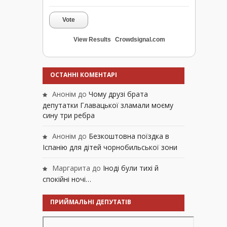
Vote
View Results
Crowdsignal.com
ОСТАННІ КОМЕНТАРІ
Анонім
до
Чому друзі брата
депутатки Главацької зламали моєму
сину три ребра
Анонім
до
Безкоштовна поїздка в
Іспанію для дітей чорнобильської зони
Маргарита
до
Іноді були тихі й
спокійні ночі…
ПРИЙМАЛЬНІ ДЕПУТАТІВ