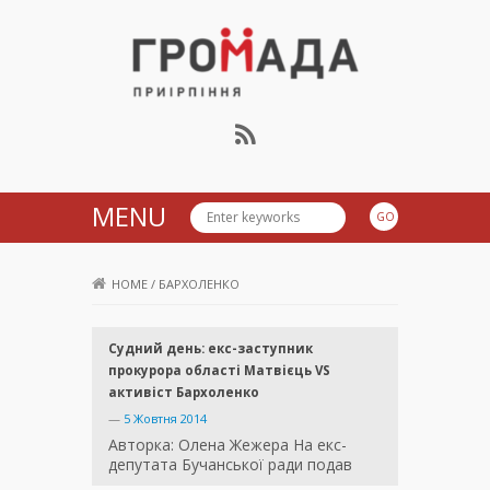
Громада Приірпіння
MENU
HOME
/
БАРХОЛЕНКО
Судний день: екс-заступник
прокурора області Матвієць VS
активіст Бархоленко
—
5 Жовтня 2014
Авторка: Олена Жежера На екс-
депутата Бучанської ради подав