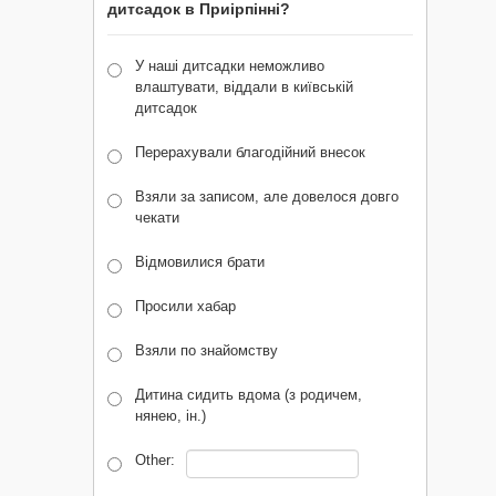
дитсадок в Приірпінні?
У наші дитсадки неможливо
влаштувати, віддали в київській
дитсадок
Перерахували благодійний внесок
Взяли за записом, але довелося довго
чекати
Відмовилися брати
Просили хабар
Взяли по знайомству
Дитина сидить вдома (з родичем,
нянею, ін.)
Other: