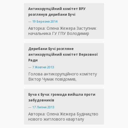
Антикорупційний комітет ВРУ
розглянув дерибани Бучі
—
19 Березня 2014
Авторка: Олена Жежера Заступник
начальника ГУ ГПУ Володимир
Дерибани Бучі розгляне
антикорупційний комітет Верховної
Ради
—
7 Жовтня 2013
Голова антикорупційного комітету
Віктор Чумак повідомив,
Буча є Буча: громада вийшла проти
забудовників
—
17 Липня 2013
Авторка: Олена Жежера Будіництво
нового житлового кварталу