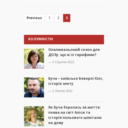
1
2
3
Previous
КОЛУМНІСТИ
Опалювальлний сезон для
ДОЗу: що ж із тарифами?
— 3 Серпня 2022
Буча – київське Беверлі Хілс,
історія злету
— 2 Липня 2022
Як Буча боролась за життя:
поява на світ Аліси та
історія польового шпиталю
на дому