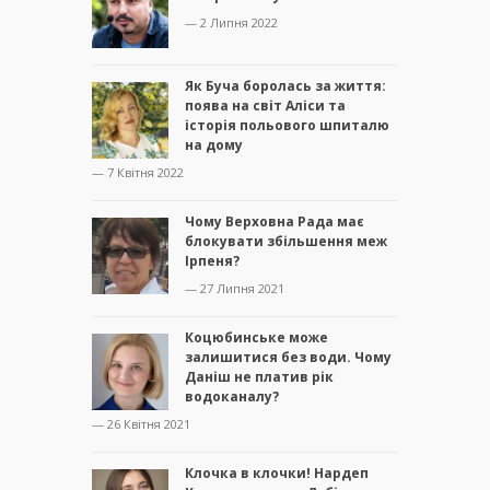
— 2 Липня 2022
Як Буча боролась за життя:
поява на світ Аліси та
історія польового шпиталю
на дому
— 7 Квітня 2022
Чому Верховна Рада має
блокувати збільшення меж
Ірпеня?
— 27 Липня 2021
Коцюбинське може
залишитися без води. Чому
Даніш не платив рік
водоканалу?
— 26 Квітня 2021
Клочка в клочки! Нардеп