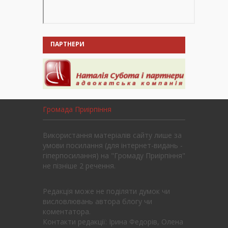
ПАРТНЕРИ
Громада Приірпіння
Використання матеріалів сайту лише за
умови посилання (для інтернет-видань -
гіперпосилання) на "Громаду Приірпіння"
не пізніше 2 речення.
Редакція може не поділяти думок чи
висловлювань автора блогу чи
коментатора.
Контакти редакції: Ірина Федорів, Олена