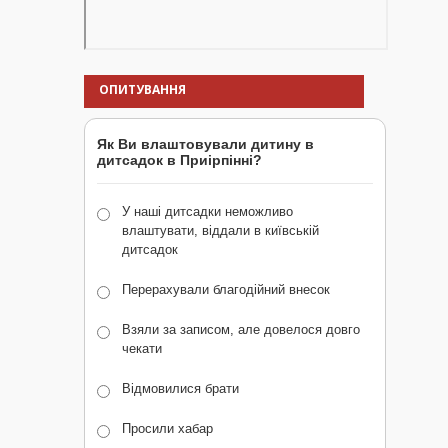
ОПИТУВАННЯ
Як Ви влаштовували дитину в
дитсадок в Приірпінні?
У наші дитсадки неможливо
влаштувати, віддали в київській
дитсадок
Перерахували благодійний внесок
Взяли за записом, але довелося довго
чекати
Відмовилися брати
Просили хабар