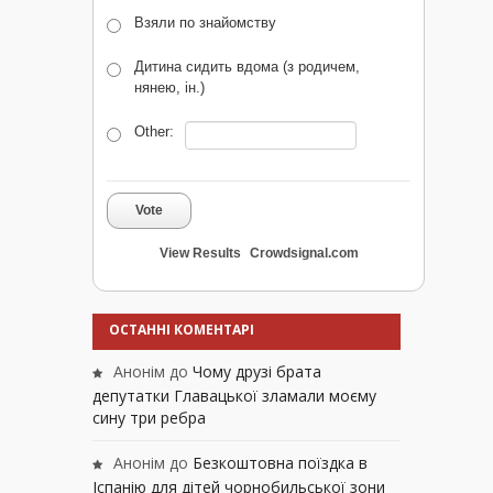
Взяли по знайомству
Дитина сидить вдома (з родичем,
нянею, ін.)
Other:
Vote
View Results
Crowdsignal.com
ОСТАННІ КОМЕНТАРІ
Анонім
до
Чому друзі брата
депутатки Главацької зламали моєму
сину три ребра
Анонім
до
Безкоштовна поїздка в
Іспанію для дітей чорнобильської зони