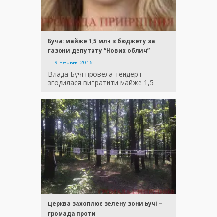
Буча: майже 1,5 млн з бюджету за
газони депутату “Нових облич”
—
9 Червня 2016
Влада Бучі провела тендер і
згодилася витратити майже 1,5
Церква захоплює зелену зони Бучі –
громада проти