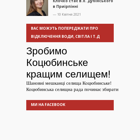
Клочко стає в.о. Дубінського
в Приірпінні
— 10 Квітня 2021
ВАС МОЖУТЬ ПОПЕРЕДЖАТИ ПРО
ВІДКЛЮЧЕННЯ ВОДИ, СВІТЛА І Т.Д
МИ НА FACEBOOK