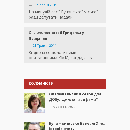
—
15 Червня 2015
На минулій сесії Бучанської міської
ради депутати надали
Хто очолює штаб Гриценка у
Приірпінні
—
21 Травня 2014
Згідно із соціологічними
опитуваннями КМІС, кандидат у
КОЛУМНІСТИ
Опалювальлний сезон для
ДОЗу: що ж із тарифами?
— 3 Серпня 2022
Буча – київське Беверлі Хілс,
історія злету