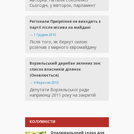
Сьогодні, у вівторок, парламент
Регіонали Приірпіння не виходять з
партії після місива на майдані
—
1 Грудня 2013
Після того, як беркут силою
розігнав з мирного євромайдану
Ворзельський дерибан зелених зон:
список власників ділянок
(Оновлюється)
—
6 Вересня 2013
Депутати Ворзельської ради
наприкінці 2011 року на закритій
КОЛУМНІСТИ
Опалювальлний сезон для