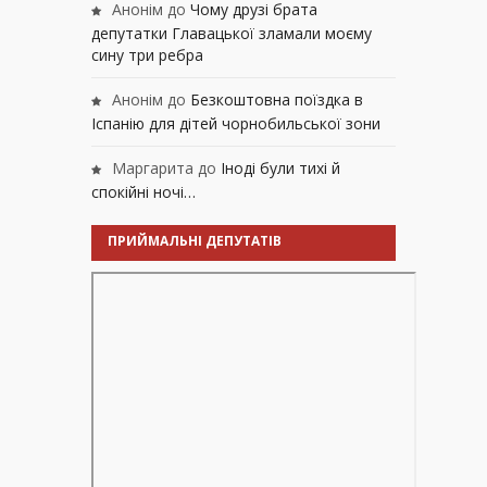
Анонім
до
Чому друзі брата
депутатки Главацької зламали моєму
сину три ребра
Анонім
до
Безкоштовна поїздка в
Іспанію для дітей чорнобильської зони
Маргарита
до
Іноді були тихі й
спокійні ночі…
ПРИЙМАЛЬНІ ДЕПУТАТІВ