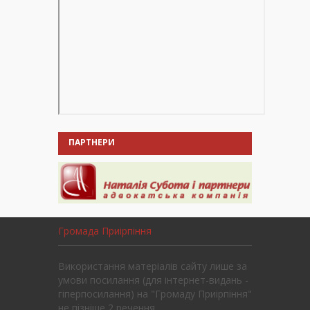
ПАРТНЕРИ
Громада Приірпіння
Використання матеріалів сайту лише за
умови посилання (для інтернет-видань -
гіперпосилання) на "Громаду Приірпіння"
не пізніше 2 речення.