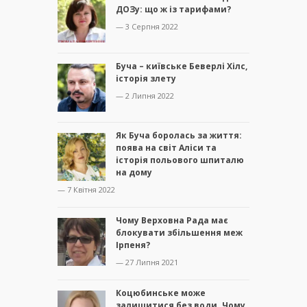
ДОЗу: що ж із тарифами?
— 3 Серпня 2022
Буча – київське Беверлі Хілс,
історія злету
— 2 Липня 2022
Як Буча боролась за життя:
поява на світ Аліси та
історія польового шпиталю
на дому
— 7 Квітня 2022
Чому Верховна Рада має
блокувати збільшення меж
Ірпеня?
— 27 Липня 2021
Коцюбинське може
залишитися без води. Чому