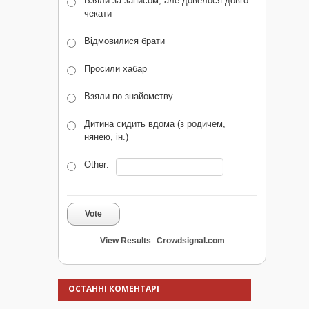
Взяли за записом, але довелося довго
чекати
Відмовилися брати
Просили хабар
Взяли по знайомству
Дитина сидить вдома (з родичем,
нянею, ін.)
Other:
Vote
View Results
Crowdsignal.com
ОСТАННІ КОМЕНТАРІ