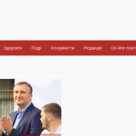
Здоров’я
Події
Колумністи
Редакція
On-line пла