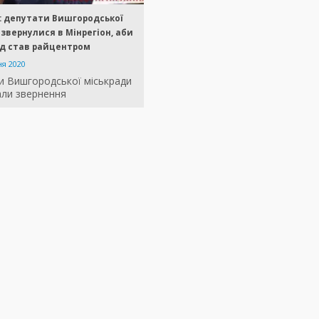
ь: депутати Вишгородської
звернулися в Мінрегіон, аби
д став райцентром
ня 2020
и Вишгородської міськради
али звернення