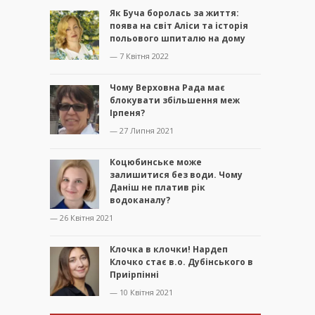
Як Буча боролась за життя:
поява на світ Аліси та історія
польового шпиталю на дому
— 7 Квітня 2022
Чому Верховна Рада має
блокувати збільшення меж
Ірпеня?
— 27 Липня 2021
Коцюбинське може
залишитися без води. Чому
Даніш не платив рік
водоканалу?
— 26 Квітня 2021
Клочка в клочки! Нардеп
Клочко стає в.о. Дубінського в
Приірпінні
— 10 Квітня 2021