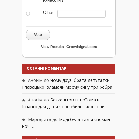
нянею, ін.)
Other:
Vote
View Results
Crowdsignal.com
ОСТАННІ КОМЕНТАРІ
Анонім
до
Чому друзі брата депутатки
Главацької зламали моєму сину три ребра
Анонім
до
Безкоштовна поїздка в
Іспанію для дітей чорнобильської зони
Маргарита
до
Іноді були тихі й спокійні
ночі…