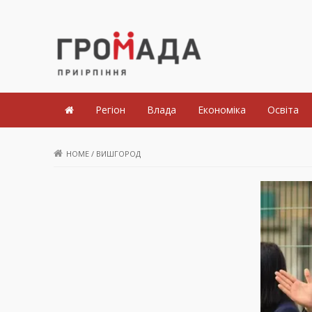
Громада Приірпіння
Регіон
Влада
Економіка
Освіта
HOME
/
ВИШГОРОД