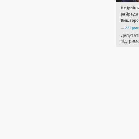
Не Ірпін
райради 
Вишгоро
—
27 Трав
Депутат
підтрим