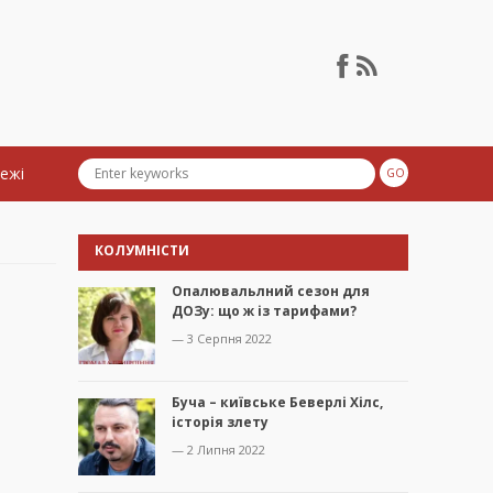
тежі
КОЛУМНІСТИ
Опалювальлний сезон для
ДОЗу: що ж із тарифами?
— 3 Серпня 2022
Буча – київське Беверлі Хілс,
історія злету
— 2 Липня 2022