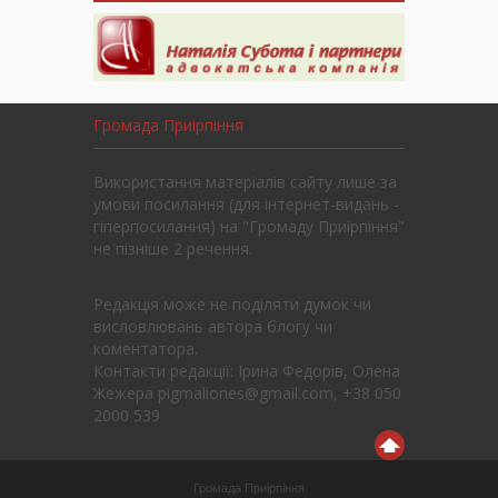
Громада Приірпіння
Використання матеріалів сайту лише за
умови посилання (для інтернет-видань -
гіперпосилання) на "Громаду Приірпіння"
не пізніше 2 речення.
Редакція може не поділяти думок чи
висловлювань автора блогу чи
коментатора.
Контакти редакції: Ірина Федорів, Олена
Жежера pigmaliones@gmail.com, +38 050
2000 539
Громада Приірпіння