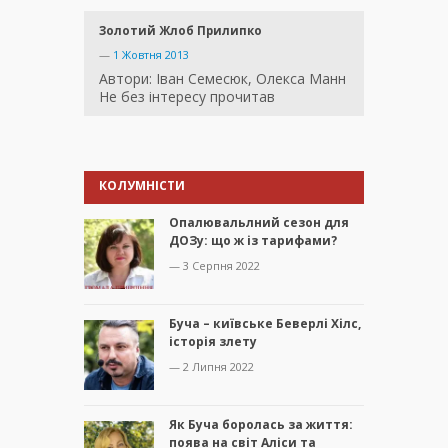
Золотий Жлоб Прилипко
—
1 Жовтня 2013
Автори: Іван Семесюк, Олекса Манн
Не без інтересу прочитав
КОЛУМНІСТИ
Опалювальлний сезон для
ДОЗу: що ж із тарифами?
— 3 Серпня 2022
Буча – київське Беверлі Хілс,
історія злету
— 2 Липня 2022
Як Буча боролась за життя:
поява на світ Аліси та