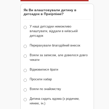
Як Ви влаштовували дитину в
дитсадок в Приірпінні?
У наші дитсадки неможливо
влаштувати, віддали в київській
дитсадок
Перерахували благодійний внесок
Взяли за записом, але довелося довго
чекати
Відмовилися брати
Просили хабар
Взяли по знайомству
Дитина сидить вдома (з родичем,
нянею, ін.)