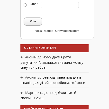
Other:
Vote
View Results
Crowdsignal.com
ОСТАННІ КОМЕНТАРІ
Анонім
до
Чому друзі брата
депутатки Главацької зламали моєму
сину три ребра
Анонім
до
Безкоштовна поїздка в
Іспанію для дітей чорнобильської зони
Маргарита
до
Іноді були тихі й
спокійні ночі…
ПРИЙМАЛЬНІ ДЕПУТАТІВ