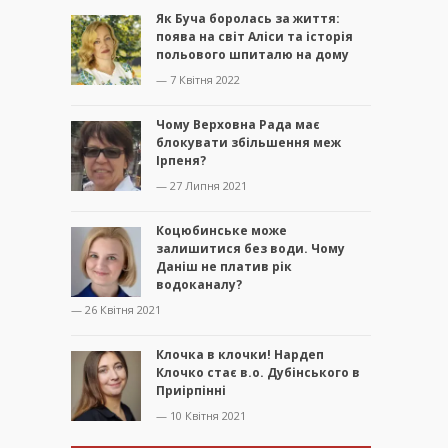
Як Буча боролась за життя:
поява на світ Аліси та історія
польового шпиталю на дому
— 7 Квітня 2022
Чому Верховна Рада має
блокувати збільшення меж
Ірпеня?
— 27 Липня 2021
Коцюбинське може
залишитися без води. Чому
Даніш не платив рік
водоканалу?
— 26 Квітня 2021
Клочка в клочки! Нардеп
Клочко стає в.о. Дубінського в
Приірпінні
— 10 Квітня 2021