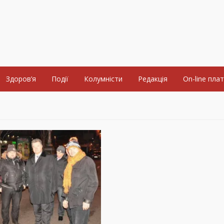
Здоров’я
Події
Колумністи
Редакція
On-line пла