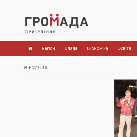
Громада Приірпіння
Регіон
Влада
Економіка
Освіта
HOME
/
ЗЕК