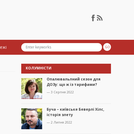
тежі
КОЛУМНІСТИ
Опалювальлний сезон для
ДОЗу: що ж із тарифами?
— 3 Серпня 2022
Буча – київське Беверлі Хілс,
історія злету
— 2 Липня 2022