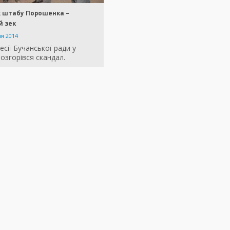
к штабу Порошенка –
й зек
ня 2014
сесії Бучанської ради у
озгорівся скандал.