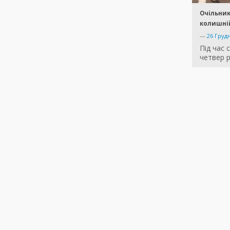
Очільни
колишні
—
26 Груд
Під час 
четвер р