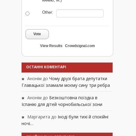
нянею, ін.)
Other:
Vote
View Results
Crowdsignal.com
ОСТАННІ КОМЕНТАРІ
Анонім
до
Чому друзі брата депутатки
Главацької зламали моєму сину три ребра
Анонім
до
Безкоштовна поїздка в
Іспанію для дітей чорнобильської зони
Маргарита
до
Іноді були тихі й спокійні
ночі…