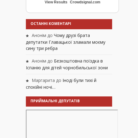
View Results
Crowdsignal.com
ОСТАННІ КОМЕНТАРІ
Анонім
до
Чому друзі брата
депутатки Главацької зламали моєму
сину три ребра
Анонім
до
Безкоштовна поїздка в
Іспанію для дітей чорнобильської зони
Маргарита
до
Іноді були тихі й
спокійні ночі…
ПРИЙМАЛЬНІ ДЕПУТАТІВ