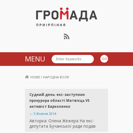
Громада Приірпіння
MENU
HOME
/
НАРОДНА ВОЛЯ
Судний день: екс-заступник
прокурора області Матвієць VS
активіст Бархоленко
—
5 Жовтня 2014
Авторка: Олена Жежера На екс-
депутата Бучанської ради подав