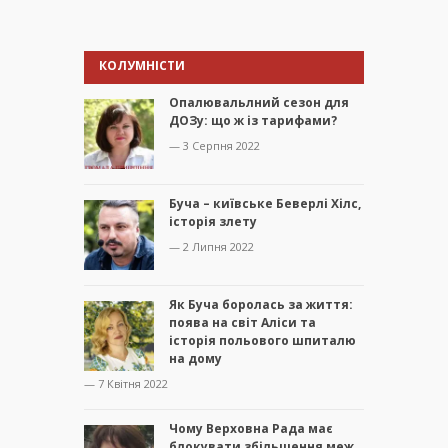
КОЛУМНІСТИ
Опалювальлний сезон для
ДОЗу: що ж із тарифами?
— 3 Серпня 2022
Буча – київське Беверлі Хілс,
історія злету
— 2 Липня 2022
Як Буча боролась за життя:
поява на світ Аліси та
історія польового шпиталю
на дому
— 7 Квітня 2022
Чому Верховна Рада має
блокувати збільшення меж