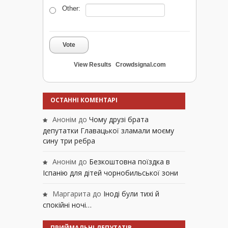
Other:
Vote
View Results
Crowdsignal.com
ОСТАННІ КОМЕНТАРІ
Анонім
до
Чому друзі брата
депутатки Главацької зламали моєму
сину три ребра
Анонім
до
Безкоштовна поїздка в
Іспанію для дітей чорнобильської зони
Маргарита
до
Іноді були тихі й
спокійні ночі…
ПРИЙМАЛЬНІ ДЕПУТАТІВ