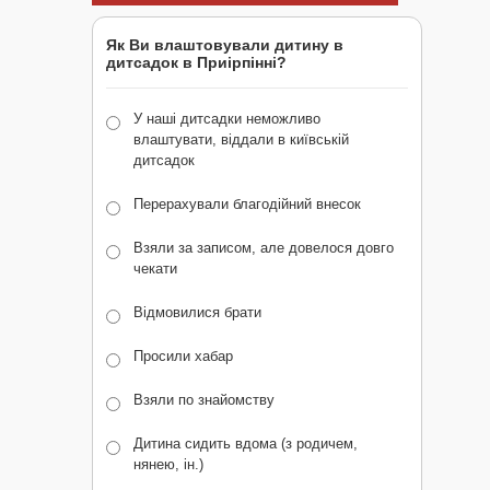
Як Ви влаштовували дитину в
дитсадок в Приірпінні?
У наші дитсадки неможливо
влаштувати, віддали в київській
дитсадок
Перерахували благодійний внесок
Взяли за записом, але довелося довго
чекати
Відмовилися брати
Просили хабар
Взяли по знайомству
Дитина сидить вдома (з родичем,
нянею, ін.)