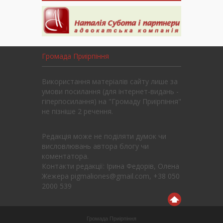
Громада Приірпіння
Використання матеріалів сайту лише за
умови посилання (для інтернет-видань -
гіперпосилання) на "Громаду Приірпіння"
не пізніше 2 речення.
Редакція може не поділяти думок чи
висловлювань автора блогу чи
коментатора.
Контакти редакції: Ірина Федорів, Олена
Жежера pigmaliones@gmail.com, +38 050
2000 539
Громада Приірпіння