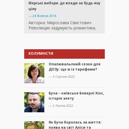
Мерські вибори: до влади за будь-яку
ціну
—
24 Жовтня 2014
Авторка: Мирослава Свистович
Революцію задумують романтики,
КОЛУМНІСТИ
Опалювальлний сезон для
ДОЗу: що ж із тарифами?
— 3 Серпня 2022
Буча – київське Беверлі Хілс,
історія злету
— 2 Липня 2022
Як Буча боролась за життя:
поява на світ Аліси та