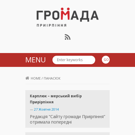
Громада Приірпіння
MENU
HOME
/
ПАНАСЮК
Карплюк – мерський вибір
Прирірпіння
—
27 Жовтня 2014
Редакція “Сайту громади Приірпіння”
отримала попередні