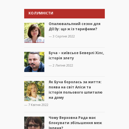
КОЛУМНІСТИ
Опалювальлний сезон для
ДОЗу: що ж із тарифами?
— 3 Серпня 2022
Буча – київське Беверлі Хілс,
історія злету
— 2 Липня 2022
Як Буча боролась за життя:
поява на світ Аліси та
історія польового шпиталю
на дому
— 7 Квітня 2022
Чому Верховна Рада має
блокувати збільшення меж
Ірпеня?