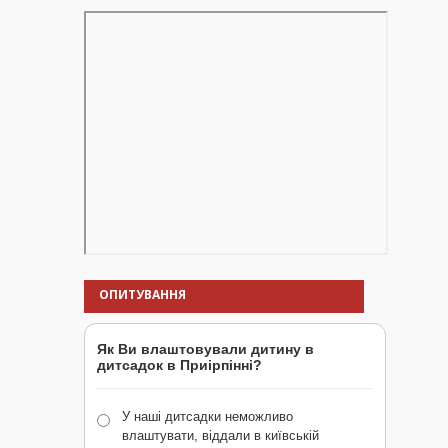
ОПИТУВАННЯ
Як Ви влаштовували дитину в
дитсадок в Приірпінні?
У наші дитсадки неможливо
влаштувати, віддали в київській