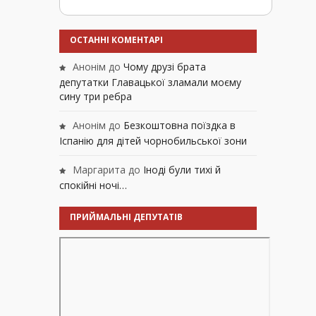
ОСТАННІ КОМЕНТАРІ
Анонім
до
Чому друзі брата
депутатки Главацької зламали моєму
сину три ребра
Анонім
до
Безкоштовна поїздка в
Іспанію для дітей чорнобильської зони
Маргарита
до
Іноді були тихі й
спокійні ночі…
ПРИЙМАЛЬНІ ДЕПУТАТІВ