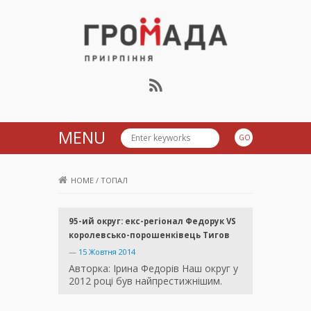
Громада Приірпіння
MENU
HOME
/
ТОПАЛ
95-ий округ: екс-регіонал Федорук VS
королевсько-порошенківець Тигов
—
15 Жовтня 2014
Авторка: Ірина Федорів Наш округ у
2012 році був найпрестижнішим.