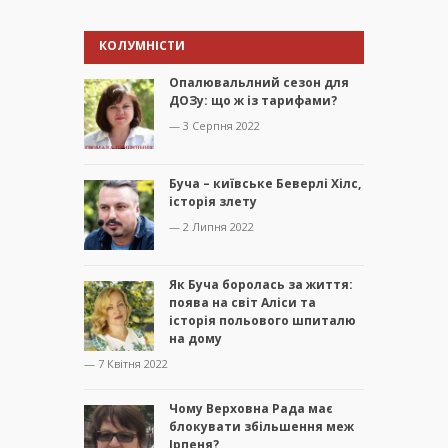
КОЛУМНІСТИ
Опалювальлний сезон для
ДОЗу: що ж із тарифами?
— 3 Серпня 2022
Буча – київське Беверлі Хілс,
історія злету
— 2 Липня 2022
Як Буча боролась за життя:
поява на світ Аліси та
історія польового шпиталю
на дому
— 7 Квітня 2022
Чому Верховна Рада має
блокувати збільшення меж
Ірпеня?