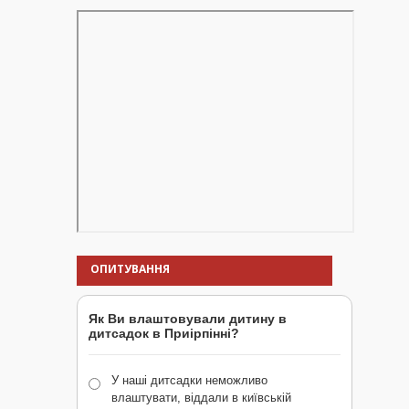
ОПИТУВАННЯ
Як Ви влаштовували дитину в
дитсадок в Приірпінні?
У наші дитсадки неможливо
влаштувати, віддали в київській