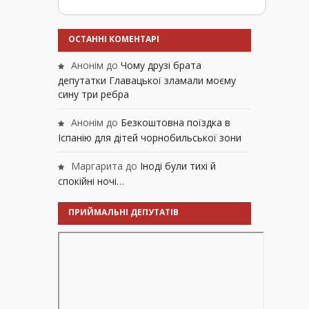
ОСТАННІ КОМЕНТАРІ
Анонім
до
Чому друзі брата
депутатки Главацької зламали моєму
сину три ребра
Анонім
до
Безкоштовна поїздка в
Іспанію для дітей чорнобильської зони
Маргарита
до
Іноді були тихі й
спокійні ночі…
ПРИЙМАЛЬНІ ДЕПУТАТІВ