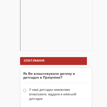
ОПИТУВАННЯ
Як Ви влаштовували дитину в
дитсадок в Приірпінні?
У наші дитсадки неможливо
влаштувати, віддали в київській
дитсадок