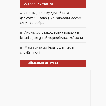
ОСТАННІ КОМЕНТАРІ
Анонім
до
Чому друзі брата
депутатки Главацької зламали моєму
сину три ребра
Анонім
до
Безкоштовна поїздка в
Іспанію для дітей чорнобильської зони
Маргарита
до
Іноді були тихі й
спокійні ночі…
ПРИЙМАЛЬНІ ДЕПУТАТІВ