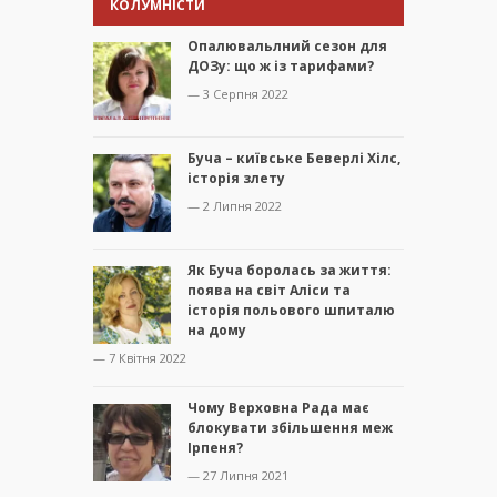
КОЛУМНІСТИ
Опалювальлний сезон для
ДОЗу: що ж із тарифами?
— 3 Серпня 2022
Буча – київське Беверлі Хілс,
історія злету
— 2 Липня 2022
Як Буча боролась за життя:
поява на світ Аліси та
історія польового шпиталю
на дому
— 7 Квітня 2022
Чому Верховна Рада має
блокувати збільшення меж
Ірпеня?
— 27 Липня 2021