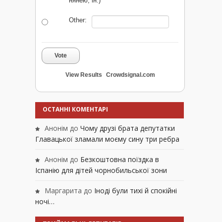
нянею, ін.)
Other:
Vote
View Results
Crowdsignal.com
ОСТАННІ КОМЕНТАРІ
Анонім
до
Чому друзі брата депутатки
Главацької зламали моєму сину три ребра
Анонім
до
Безкоштовна поїздка в
Іспанію для дітей чорнобильської зони
Маргарита
до
Іноді були тихі й спокійні
ночі…