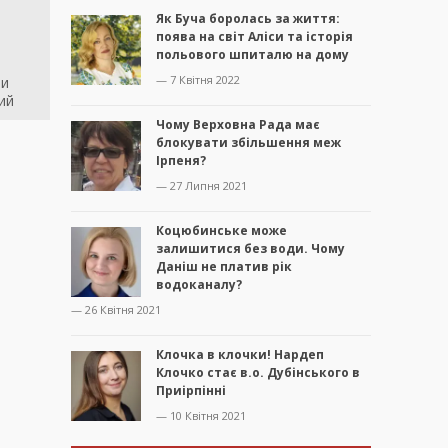
Як Буча боролась за життя:
поява на світ Аліси та історія
польового шпиталю на дому
— 7 Квітня 2022
ни
ий
Чому Верховна Рада має
блокувати збільшення меж
Ірпеня?
— 27 Липня 2021
Коцюбинське може
залишитися без води. Чому
Даніш не платив рік
водоканалу?
— 26 Квітня 2021
Клочка в клочки! Нардеп
Клочко стає в.о. Дубінського в
Приірпінні
— 10 Квітня 2021