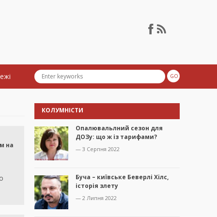
тежі
КОЛУМНІСТИ
Опалювальлний сезон для
ДОЗу: що ж із тарифами?
м на
— 3 Серпня 2022
Буча – київське Беверлі Хілс,
о
історія злету
— 2 Липня 2022