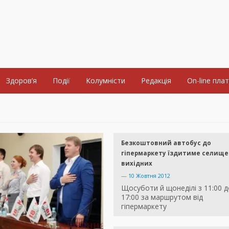
Здоров’я
Події
Колумністи
Редакція
On-line пла
Безкоштовний автобус до
гіпермаркету їздитиме селище
вихідних
—
10 Жовтня 2012
Щосуботи й щонеділі з 11:00 д
17:00 за маршрутом від
гіпермаркету