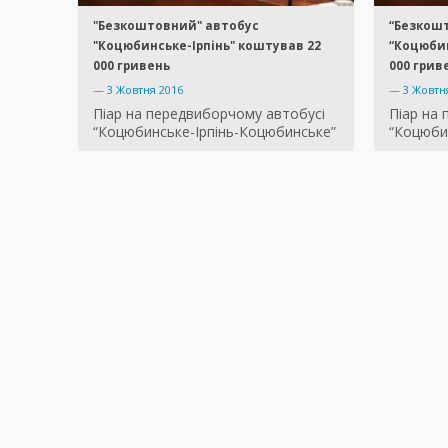
"Безкоштовний" автобус
“Безкош
"Коцюбинське-Ірпінь" коштував 22
“Коцюбин
000 гривень
000 грив
—
3 Жовтня 2016
—
3 Жовтн
Піар на передвиборчому автобусі
Піар на
“Коцюбинське-Ірпінь-Коцюбинське”
“Коцюби