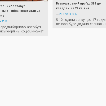
Безкоштовний проїзд 393 до
товний” автобус
кладовища 24 квітня
ське-Ірпінь” коштував 22
—
23 Квітня 2012
ень
З 10 години ранку і до 17 годи
я 2016
вечора буде додано спеціальн
 передвиборчому автобусі
нське-Ірпінь-Коцюбинське”