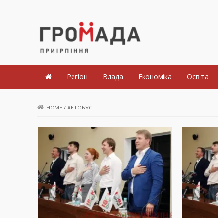
Громада Приірпіння
Регіон
Влада
Економіка
Освіта
HOME
/
АВТОБУС