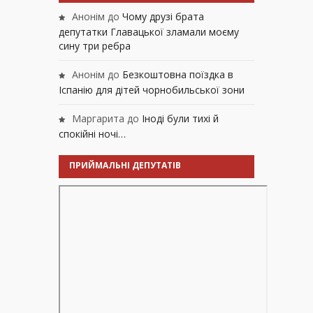
Анонім
до
Чому друзі брата
депутатки Главацької зламали моєму
сину три ребра
Анонім
до
Безкоштовна поїздка в
Іспанію для дітей чорнобильської зони
Маргарита
до
Іноді були тихі й
спокійні ночі…
ПРИЙМАЛЬНІ ДЕПУТАТІВ