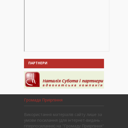
ПАРТНЕРИ
Громада Приірпіння
Використання матеріалів сайту лише за
умови посилання (для інтернет-видань -
гіперпосилання) на "Громаду Приірпіння"