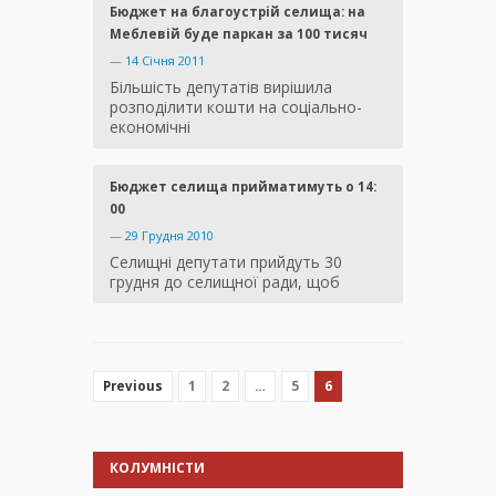
Бюджет на благоустрій селища: на
Меблевій буде паркан за 100 тисяч
—
14 Січня 2011
Більшість депутатів вирішила
розподілити кошти на соціально-
економічні
Бюджет селища прийматимуть о 14:
00
—
29 Грудня 2010
Селищні депутати прийдуть 30
грудня до селищної ради, щоб
1
2
…
5
6
Previous
КОЛУМНІСТИ