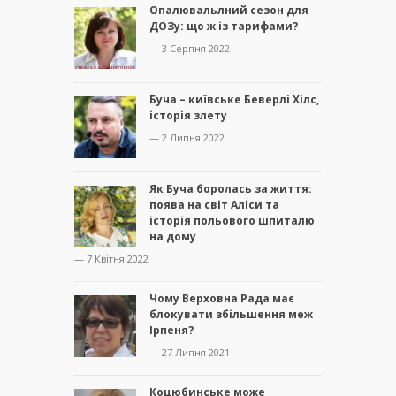
Опалювальлний сезон для
ДОЗу: що ж із тарифами?
— 3 Серпня 2022
Буча – київське Беверлі Хілс,
історія злету
— 2 Липня 2022
Як Буча боролась за життя:
поява на світ Аліси та
історія польового шпиталю
на дому
— 7 Квітня 2022
Чому Верховна Рада має
блокувати збільшення меж
Ірпеня?
— 27 Липня 2021
Коцюбинське може