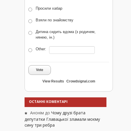
Просили хабар
Взяли по знайомству
Дитина сидить вдома (з родичем,
нянею, ін.)
Other:
Vote
View Results
Crowdsignal.com
ОСТАННІ КОМЕНТАРІ
Анонім
до
Чому друзі брата
депутатки Главацької зламали моєму
сину три ребра