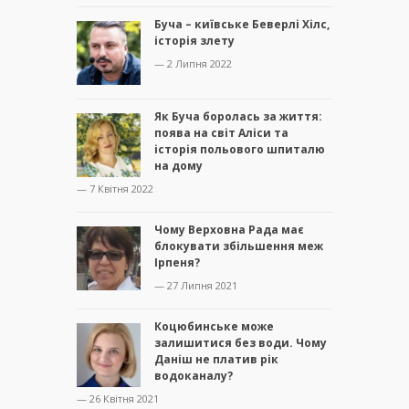
Буча – київське Беверлі Хілс,
історія злету
— 2 Липня 2022
Як Буча боролась за життя:
поява на світ Аліси та
історія польового шпиталю
на дому
— 7 Квітня 2022
Чому Верховна Рада має
блокувати збільшення меж
Ірпеня?
— 27 Липня 2021
Коцюбинське може
залишитися без води. Чому
Даніш не платив рік
водоканалу?
— 26 Квітня 2021