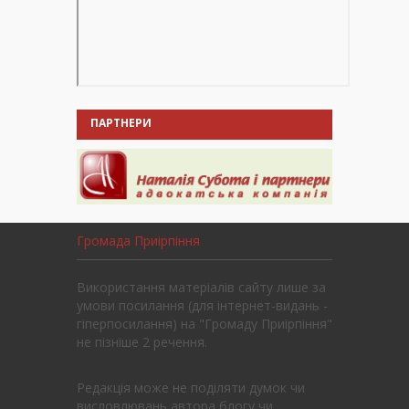
ПАРТНЕРИ
Громада Приірпіння
Використання матеріалів сайту лише за
умови посилання (для інтернет-видань -
гіперпосилання) на "Громаду Приірпіння"
не пізніше 2 речення.
Редакція може не поділяти думок чи
висловлювань автора блогу чи