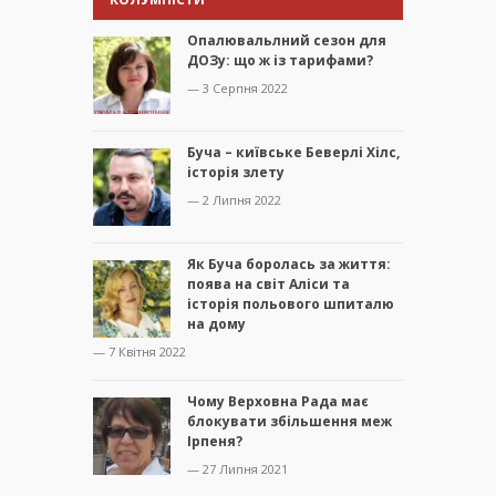
Опалювальлний сезон для
ДОЗу: що ж із тарифами?
— 3 Серпня 2022
Буча – київське Беверлі Хілс,
історія злету
— 2 Липня 2022
Як Буча боролась за життя:
поява на світ Аліси та
історія польового шпиталю
на дому
— 7 Квітня 2022
Чому Верховна Рада має
блокувати збільшення меж
Ірпеня?
— 27 Липня 2021