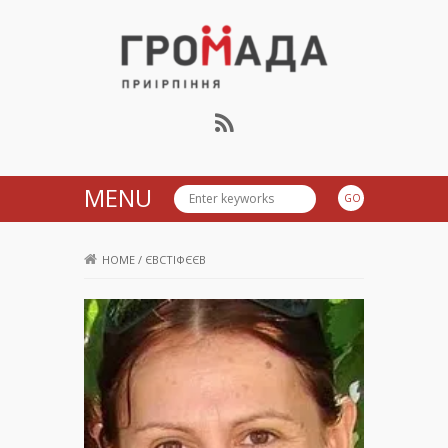
Громада Приірпіння
MENU
HOME
/
ЄВСТІФЄЄВ