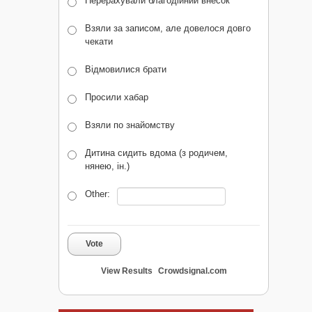
Перерахували благодійний внесок
Взяли за записом, але довелося довго
чекати
Відмовилися брати
Просили хабар
Взяли по знайомству
Дитина сидить вдома (з родичем,
нянею, ін.)
Other:
Vote
View Results
Crowdsignal.com