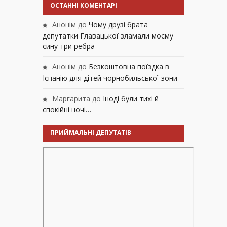
ОСТАННІ КОМЕНТАРІ
Анонім
до
Чому друзі брата
депутатки Главацької зламали моєму
сину три ребра
Анонім
до
Безкоштовна поїздка в
Іспанію для дітей чорнобильської зони
Маргарита
до
Іноді були тихі й
спокійні ночі…
ПРИЙМАЛЬНІ ДЕПУТАТІВ