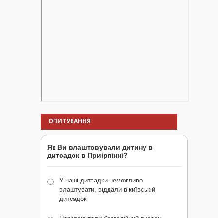
ОПИТУВАННЯ
Як Ви влаштовували дитину в
дитсадок в Приірпінні?
У наші дитсадки неможливо
влаштувати, віддали в київській
дитсадок