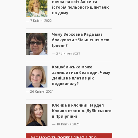
поява на світ Аліси та
історія польового шпиталю
на дому
— 7 Квітня 2022
Чому Верховна Рада має
блокувати збільшення меж
Ірпеня?
— 27 Липня 2021
Коцюбинське може
залишитися без води. Чому
Даніш не платив рік
водоканалу?
— 26 Квітня 2021
Клочка в клочки! Нардеп
Клочко стає в.о. Дубінського
в Приірпінні
— 10 Квітня 2021
ВАС МОЖУТЬ ПОПЕРЕДЖАТИ ПРО