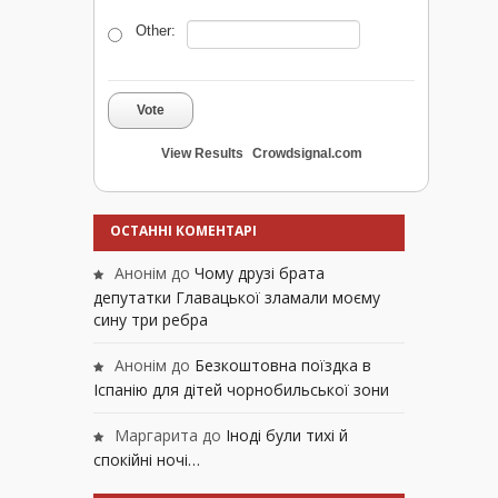
Other:
Vote
View Results
Crowdsignal.com
ОСТАННІ КОМЕНТАРІ
Анонім
до
Чому друзі брата
депутатки Главацької зламали моєму
сину три ребра
Анонім
до
Безкоштовна поїздка в
Іспанію для дітей чорнобильської зони
Маргарита
до
Іноді були тихі й
спокійні ночі…