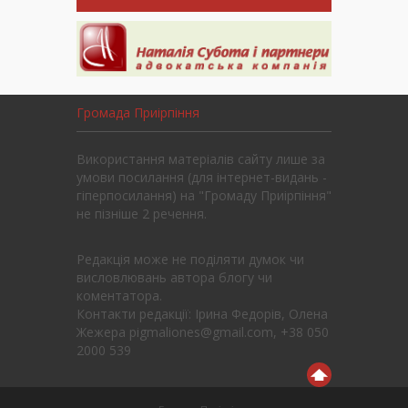
Громада Приірпіння
Використання матеріалів сайту лише за
умови посилання (для інтернет-видань -
гіперпосилання) на "Громаду Приірпіння"
не пізніше 2 речення.
Редакція може не поділяти думок чи
висловлювань автора блогу чи
коментатора.
Контакти редакції: Ірина Федорів, Олена
Жежера pigmaliones@gmail.com, +38 050
2000 539