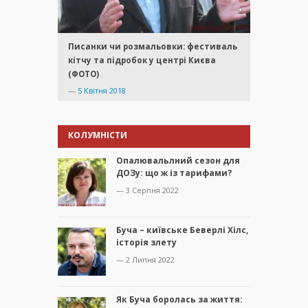
Писанки чи розмальовки: фестиваль
кітчу та підробок у центрі Києва
(ФОТО)
—
5 Квітня 2018
КОЛУМНІСТИ
Опалювальлний сезон для
ДОЗу: що ж із тарифами?
— 3 Серпня 2022
Буча – київське Беверлі Хілс,
історія злету
— 2 Липня 2022
Як Буча боролась за життя: