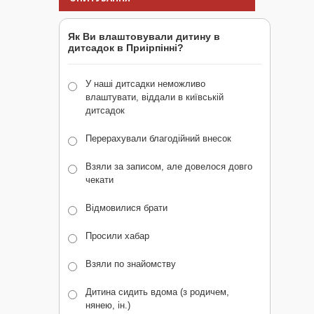
Як Ви влаштовували дитину в
дитсадок в Приірпінні?
У наші дитсадки неможливо
влаштувати, віддали в київській
дитсадок
Перерахували благодійний внесок
Взяли за записом, але довелося довго
чекати
Відмовилися брати
Просили хабар
Взяли по знайомству
Дитина сидить вдома (з родичем,
нянею, ін.)