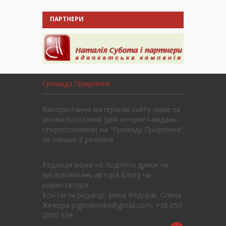
ПАРТНЕРИ
Громада Приірпіння
Використання матеріалів сайту лише за
умови посилання (для інтернет-видань -
гіперпосилання) на "Громаду Приірпіння"
не пізніше 2 речення.
Редакція може не поділяти думок чи
висловлювань автора блогу чи
коментатора.
Контакти редакції: Ірина Федорів, Олена
Жежера pigmaliones@gmail.com, +38 050
2000 539