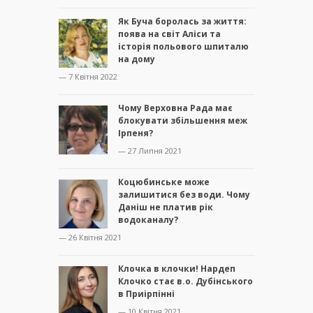
Як Буча боролась за життя:
поява на світ Аліси та
історія польового шпиталю
на дому
— 7 Квітня 2022
Чому Верховна Рада має
блокувати збільшення меж
Ірпеня?
— 27 Липня 2021
Коцюбинське може
залишитися без води. Чому
Даніш не платив рік
водоканалу?
— 26 Квітня 2021
Клочка в клочки! Нардеп
Клочко стає в.о. Дубінського
в Приірпінні
— 10 Квітня 2021