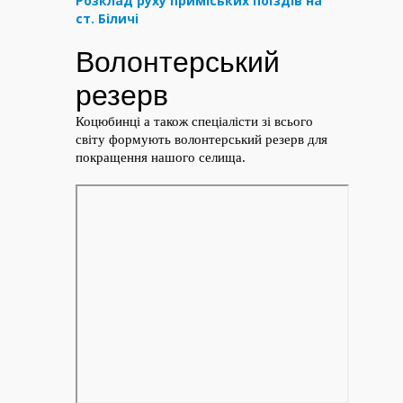
Розклад руху приміських поїздів на
ст. Біличі