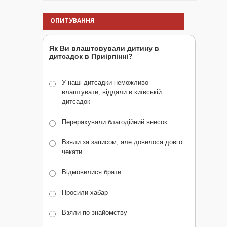
ОПИТУВАННЯ
Як Ви влаштовували дитину в
дитсадок в Приірпінні?
У наші дитсадки неможливо
влаштувати, віддали в київській
дитсадок
Перерахували благодійний внесок
Взяли за записом, але довелося довго
чекати
Відмовилися брати
Просили хабар
Взяли по знайомству