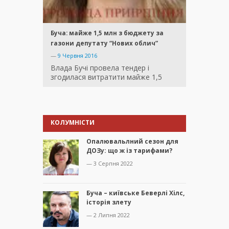
Буча: майже 1,5 млн з бюджету за
газони депутату “Нових облич”
—
9 Червня 2016
Влада Бучі провела тендер і
згодилася витратити майже 1,5
КОЛУМНІСТИ
Опалювальлний сезон для
ДОЗу: що ж із тарифами?
— 3 Серпня 2022
Буча – київське Беверлі Хілс,
історія злету
— 2 Липня 2022