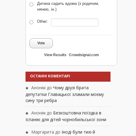
Дитина сидить вдома (з родичем,
нянею, ін.)
Other:
Vote
View Results
Crowdsignal.com
ОСТАННІ КОМЕНТАРІ
Анонім
до
Чому друзі брата
депутатки Главацької зламали моєму
сину три ребра
Анонім
до
Безкоштовна поїздка в
Іспанію для дітей чорнобильської зони
Маргарита
до
Іноді були тихі й