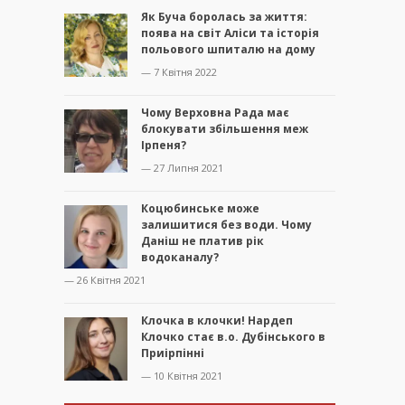
Як Буча боролась за життя:
поява на світ Аліси та історія
польового шпиталю на дому
— 7 Квітня 2022
Чому Верховна Рада має
блокувати збільшення меж
Ірпеня?
— 27 Липня 2021
Коцюбинське може
залишитися без води. Чому
Даніш не платив рік
водоканалу?
— 26 Квітня 2021
Клочка в клочки! Нардеп
Клочко стає в.о. Дубінського в
Приірпінні
— 10 Квітня 2021