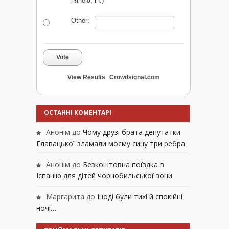
нянею, ін.)
Other:
Vote
View Results
Crowdsignal.com
ОСТАННІ КОМЕНТАРІ
Анонім
до
Чому друзі брата депутатки
Главацької зламали моєму сину три ребра
Анонім
до
Безкоштовна поїздка в
Іспанію для дітей чорнобильської зони
Маргарита
до
Іноді були тихі й спокійні
ночі…