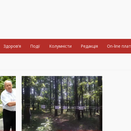
Здоров’я
Події
Колумністи
Редакція
On-line пла