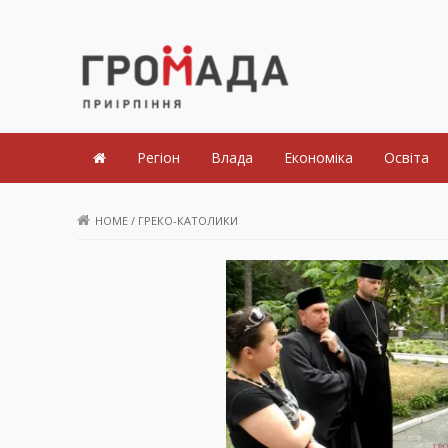
Громада Приірпіння
Регіон
Влада
Економіка
Освіта
HOME
/
ГРЕКО-КАТОЛИКИ