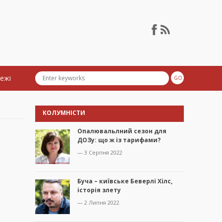
тежі
КОЛУМНІСТИ
Опалювальлний сезон для
ДОЗу: що ж із тарифами?
— 3 Серпня 2022
Буча – київське Беверлі Хілс,
історія злету
— 2 Липня 2022