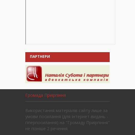
ПАРТНЕРИ
Громада Приірпіння
Використання матеріалів сайту лише за
умови посилання (для інтернет-видань -
гіперпосилання) на "Громаду Приірпіння"
не пізніше 2 речення.