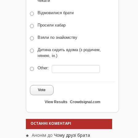
чекати
Відмовилися брати
Просили хабар
Взяли по знайомству
Дитина сидить вдома (з родичем,
нянею, ін.)
Other:
Vote
View Results
Crowdsignal.com
ОСТАННІ КОМЕНТАРІ
Анонім
до
Чому друзі брата