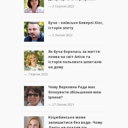
— 3 Серпня 2022
Буча – київське Беверлі Хілс,
історія злету
— 2 Липня 2022
Як Буча боролась за життя:
поява на світ Аліси та
історія польового шпиталю
на дому
— 7 Квітня 2022
Чому Верховна Рада має
блокувати збільшення меж
Ірпеня?
— 27 Липня 2021
Коцюбинське може
залишитися без води. Чому
Даніш не платив рік