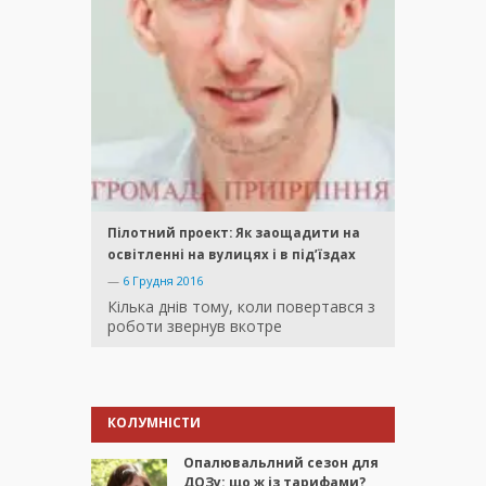
Пілотний проект: Як заощадити на
освітленні на вулицях і в під’їздах
—
6 Грудня 2016
Кілька днів тому, коли повертався з
роботи звернув вкотре
КОЛУМНІСТИ
Опалювальлний сезон для
ДОЗу: що ж із тарифами?