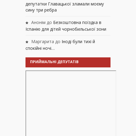
депутатки Главацької зламали моєму
сину три ребра
Анонім
до
Безкоштовна поїздка в
Іспанію для дітей чорнобильської зони
Маргарита
до
Іноді були тихі й
спокійні ночі…
ПРИЙМАЛЬНІ ДЕПУТАТІВ