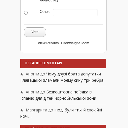
нянею, ін.)
Other:
Vote
View Results
Crowdsignal.com
ОСТАННІ КОМЕНТАРІ
Анонім
до
Чому друзі брата депутатки
Главацької зламали моєму сину три ребра
Анонім
до
Безкоштовна поїздка в
Іспанію для дітей чорнобильської зони
Маргарита
до
Іноді були тихі й спокійні
ночі…