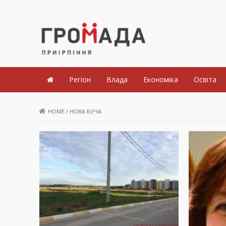
Громада Приірпіння
Регіон
Влада
Економіка
Освіта
HOME
/
НОВА БУЧА