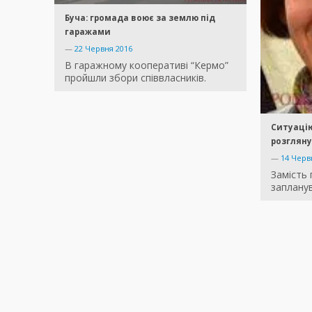
Буча: громада воює за землю під
гаражами
—
22 Червня 2016
В гаражному кооперативі “Кермо”
пройшли збори співвласників.
Ситуацію
розгляну
—
14 Черв
Замість 
запланув