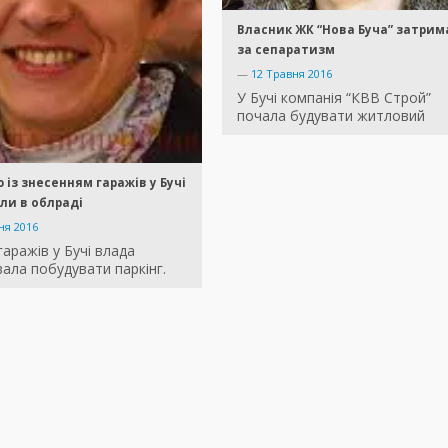
Власник ЖК “Нова Буча” затри
за сепаратизм
—
12 Травня 2016
У Бучі компанія “КВВ Строй”
почала будувати житловий
 із знесенням гаражів у Бучі
ли в облраді
ня 2016
гаражів у Бучі влада
ала побудувати паркінг.