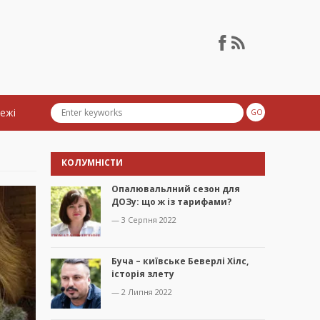
тежі
КОЛУМНІСТИ
Опалювальлний сезон для
ДОЗу: що ж із тарифами?
— 3 Серпня 2022
Буча – київське Беверлі Хілс,
історія злету
— 2 Липня 2022