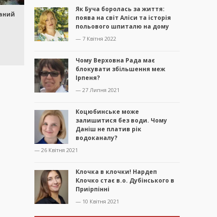
Як Буча боролась за життя:
маний
поява на світ Аліси та історія
польового шпиталю на дому
— 7 Квітня 2022
Чому Верховна Рада має
блокувати збільшення меж
Ірпеня?
— 27 Липня 2021
Коцюбинське може
залишитися без води. Чому
Даніш не платив рік
водоканалу?
— 26 Квітня 2021
Клочка в клочки! Нардеп
Клочко стає в.о. Дубінського в
Приірпінні
— 10 Квітня 2021