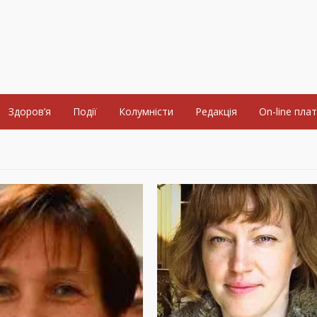
Здоров’я
Події
Колумністи
Редакція
On-line пла