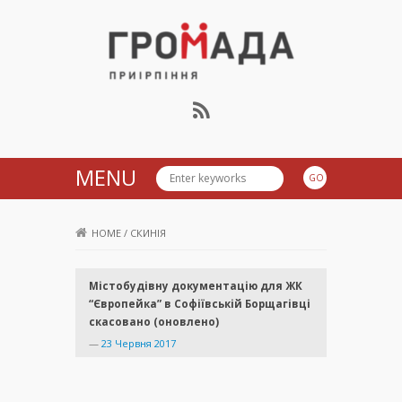
Громада Приірпіння
MENU
HOME
/
СКИНІЯ
Містобудівну документацію для ЖК
“Європейка” в Софіївській Борщагівці
скасовано (оновлено)
—
23 Червня 2017