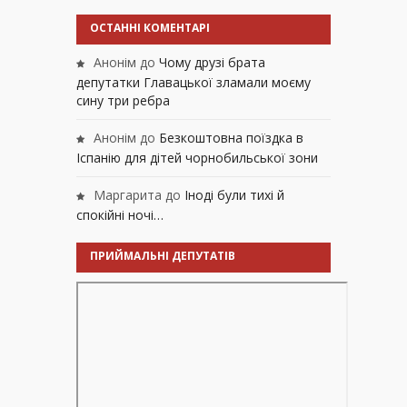
ОСТАННІ КОМЕНТАРІ
Анонім
до
Чому друзі брата
депутатки Главацької зламали моєму
сину три ребра
Анонім
до
Безкоштовна поїздка в
Іспанію для дітей чорнобильської зони
Маргарита
до
Іноді були тихі й
спокійні ночі…
ПРИЙМАЛЬНІ ДЕПУТАТІВ