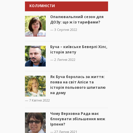
КОЛУМНІСТИ
Опалювальлний сезон для
ДОЗу: що ж із тарифами?
— 3 Серпня 2022
Буча – київське Беверлі Хілс,
історія злету
— 2 Липня 2022
Як Буча боролась за життя:
поява на світ Аліси та
історія польового шпиталю
на дому
— 7 Квітня 2022
Чому Верховна Рада має
блокувати збільшення меж
Ірпеня?
— 27 Липня 2021