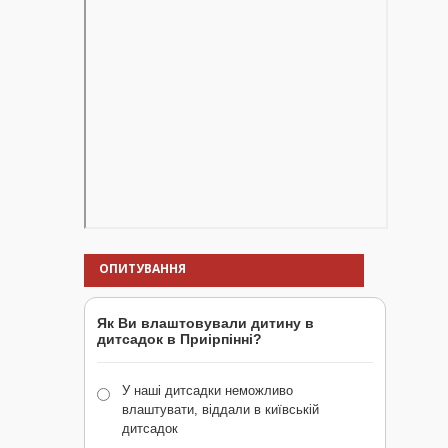
ОПИТУВАННЯ
Як Ви влаштовували дитину в
дитсадок в Приірпінні?
У наші дитсадки неможливо
влаштувати, віддали в київській
дитсадок