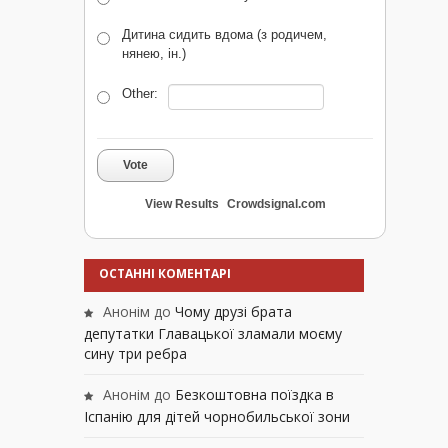
Дитина сидить вдома (з родичем,
нянею, ін.)
Other:
Vote
View Results
Crowdsignal.com
ОСТАННІ КОМЕНТАРІ
Анонім
до
Чому друзі брата
депутатки Главацької зламали моєму
сину три ребра
Анонім
до
Безкоштовна поїздка в
Іспанію для дітей чорнобильської зони