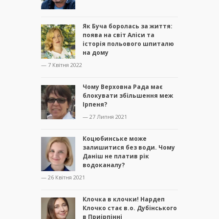
Як Буча боролась за життя:
поява на світ Аліси та
історія польового шпиталю
на дому
— 7 Квітня 2022
Чому Верховна Рада має
блокувати збільшення меж
Ірпеня?
— 27 Липня 2021
Коцюбинське може
залишитися без води. Чому
Даніш не платив рік
водоканалу?
— 26 Квітня 2021
Клочка в клочки! Нардеп
Клочко стає в.о. Дубінського
в Приірпінні