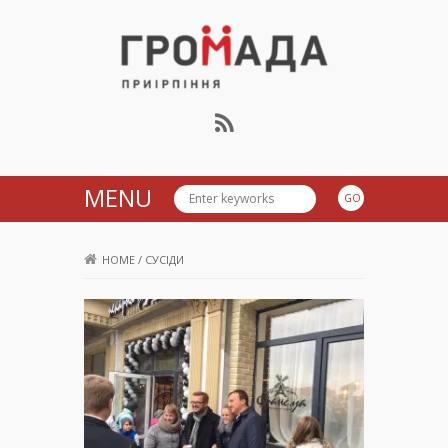
Громада Приірпіння
MENU
HOME
/
СУСІДИ