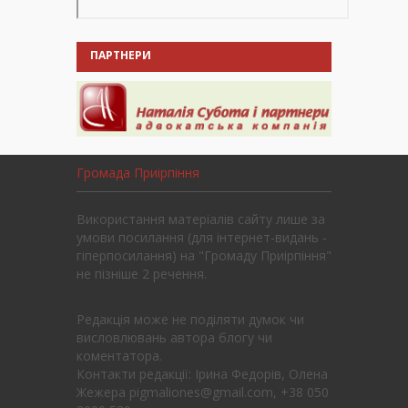
ПАРТНЕРИ
Громада Приірпіння
Використання матеріалів сайту лише за
умови посилання (для інтернет-видань -
гіперпосилання) на "Громаду Приірпіння"
не пізніше 2 речення.
Редакція може не поділяти думок чи
висловлювань автора блогу чи
коментатора.
Контакти редакції: Ірина Федорів, Олена
Жежера pigmaliones@gmail.com, +38 050