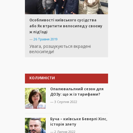
Особливості київського сусідства
або Як втратити велосипед у своєму
ж підʼїзді
—
26 Травня 2019
Увага, розшукуються вкрадені
велосипеди!
КОЛУМНІСТИ
Опалювальлний сезон для
ДОЗу: що ж із тарифами?
— 3 Серпня 2022
Буча – київське Беверлі Хілс,
історія злету
— 2 Липня 2022