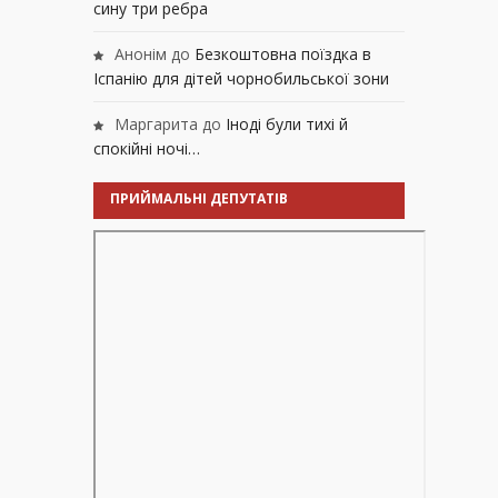
сину три ребра
Анонім
до
Безкоштовна поїздка в
Іспанію для дітей чорнобильської зони
Маргарита
до
Іноді були тихі й
спокійні ночі…
ПРИЙМАЛЬНІ ДЕПУТАТІВ