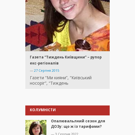
Газета “Тиждень Київщини” – рупор
екс-регіоналів
—
27 Серпня 2015
Газети “Ми кияни”, “Київський
носоріг”, “Тиждень
КОЛУМНІСТИ
Опалювальлний сезон для
ДОЗу: що ж із тарифами?
— 3 Серпня 2022