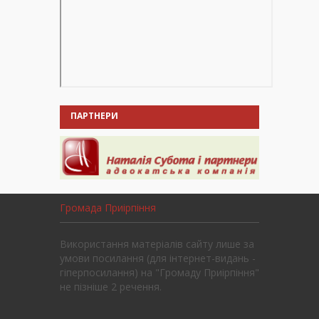
ПАРТНЕРИ
Громада Приірпіння
Використання матеріалів сайту лише за
умови посилання (для інтернет-видань -
гіперпосилання) на "Громаду Приірпіння"
не пізніше 2 речення.