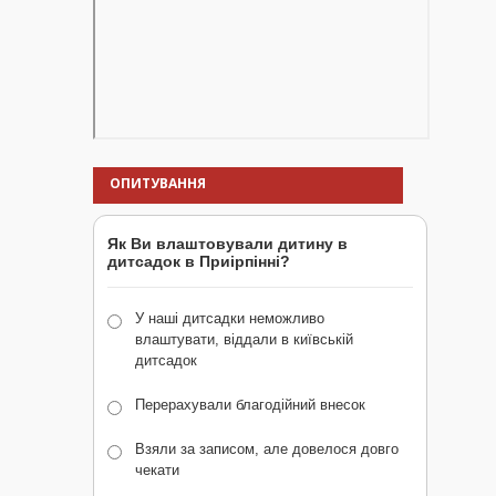
ОПИТУВАННЯ
Як Ви влаштовували дитину в
дитсадок в Приірпінні?
У наші дитсадки неможливо
влаштувати, віддали в київській
дитсадок
Перерахували благодійний внесок
Взяли за записом, але довелося довго
чекати