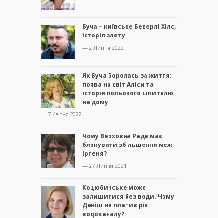
Буча – київське Беверлі Хілс,
історія злету
— 2 Липня 2022
Як Буча боролась за життя:
поява на світ Аліси та
історія польового шпиталю
на дому
— 7 Квітня 2022
Чому Верховна Рада має
блокувати збільшення меж
Ірпеня?
— 27 Липня 2021
Коцюбинське може
залишитися без води. Чому
Даніш не платив рік
водоканалу?