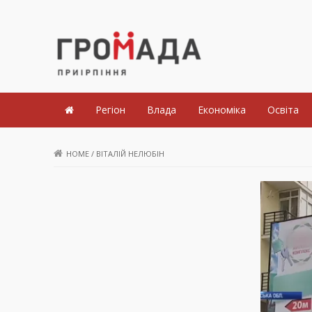
Громада Приірпіння
Регіон
Влада
Економіка
Освіта
HOME
/
ВІТАЛІЙ НЕЛЮБІН