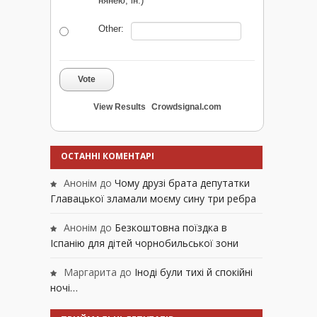
нянею, ін.)
Other:
Vote
View Results
Crowdsignal.com
ОСТАННІ КОМЕНТАРІ
Анонім
до
Чому друзі брата депутатки
Главацької зламали моєму сину три ребра
Анонім
до
Безкоштовна поїздка в
Іспанію для дітей чорнобильської зони
Маргарита
до
Іноді були тихі й спокійні
ночі…