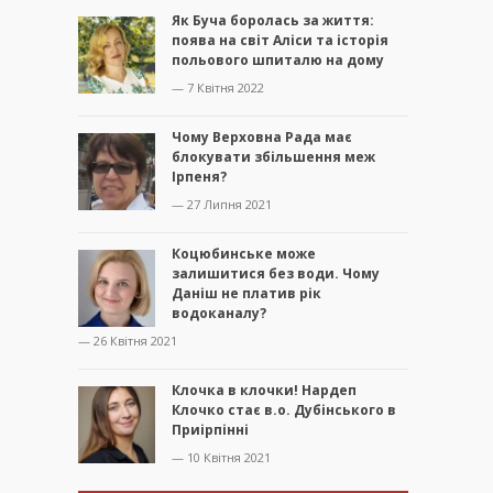
Як Буча боролась за життя:
поява на світ Аліси та історія
польового шпиталю на дому
— 7 Квітня 2022
Чому Верховна Рада має
блокувати збільшення меж
Ірпеня?
— 27 Липня 2021
Коцюбинське може
залишитися без води. Чому
Даніш не платив рік
водоканалу?
— 26 Квітня 2021
Клочка в клочки! Нардеп
Клочко стає в.о. Дубінського в
Приірпінні
— 10 Квітня 2021