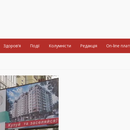
Здоров’я
Події
Колумністи
Редакція
On-line пла