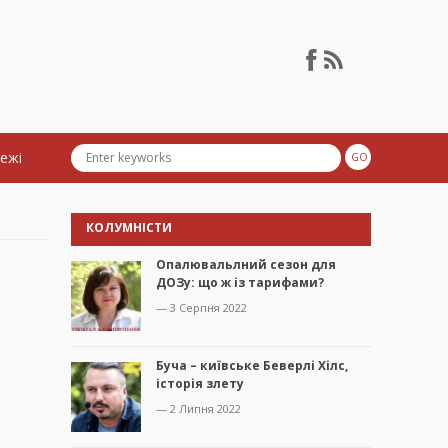
тежі
КОЛУМНІСТИ
Опалювальлний сезон для
ДОЗу: що ж із тарифами?
— 3 Серпня 2022
Буча – київське Беверлі Хілс,
історія злету
— 2 Липня 2022