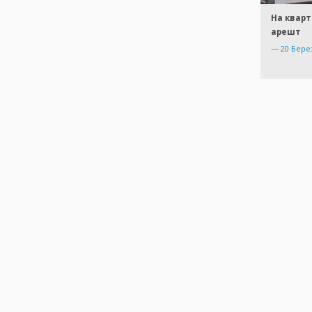
На кварт
арешт
—
20 Бере