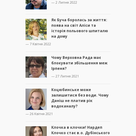
— 2 Липня 2022
Як Буча боролась за життя:
поява на світ Аліси та
історія польового шпиталю
на дому
— 7 Квітня 2022
Чому Верховна Рада має
блокувати збільшення меж
Ірпеня?
— 27 Липня 2021
Коцюбинське може
залишитися без води. Чому
Даніш не платив рік
водоканалу?
— 26 Квітня 2021
Клочка в клочки! Нардеп
Клочко стає в.о. Дубінського