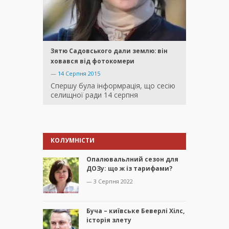
Зятю Садовського дали землю: він
ховався від фотокомери
—
14 Серпня 2015
Спершу була інформрація, що сесію
селищної ради 14 серпня
КОЛУМНІСТИ
Опалювальлний сезон для
ДОЗу: що ж із тарифами?
— 3 Серпня 2022
Буча – київське Беверлі Хілс,
історія злету