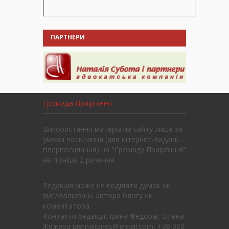
ПАРТНЕРИ
Громада Приірпіння
Використання матеріалів сайту лише за
умови посилання (для інтернет-видань -
гіперпосилання) на "Громаду Приірпіння"
не пізніше 2 речення.
Редакція може не поділяти думок чи
висловлювань автора блогу чи
коментатора.
Контакти редакції: Ірина Федорів, Олена
Жежера pigmaliones@gmail.com, +38 050