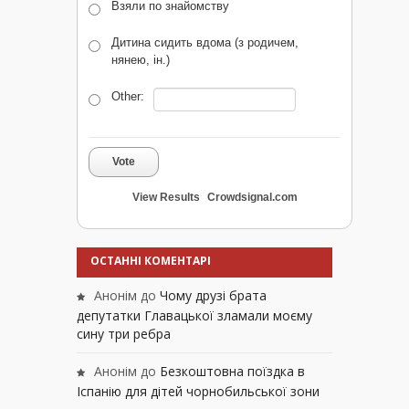
Взяли по знайомству
Дитина сидить вдома (з родичем,
нянею, ін.)
Other:
Vote
View Results
Crowdsignal.com
ОСТАННІ КОМЕНТАРІ
Анонім
до
Чому друзі брата
депутатки Главацької зламали моєму
сину три ребра
Анонім
до
Безкоштовна поїздка в
Іспанію для дітей чорнобильської зони