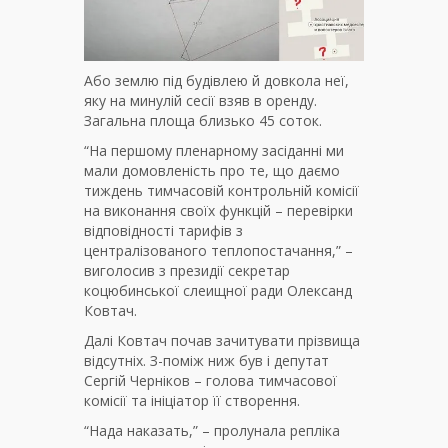
Або землю під будівлею й довкола неї,
яку на минулій сесії взяв в оренду.
Загальна площа близько 45 соток.
“На першому пленарному засіданні ми
мали домовленість про те, що даємо
тиждень тимчасовій контрольній комісії
на виконання своїх функцій – перевірки
відповідності тарифів з
централізованого теплопостачання,” –
виголосив з президії секретар
коцюбинської слеищної ради Олександ
Ковтач.
Далі Ковтач почав зачитувати прізвища
відсутніх. З-поміж ниж був і депутат
Сергій Черніков – голова тимчасової
комісії та ініціатор її створення.
“Нада наказать,” – пролунала репліка