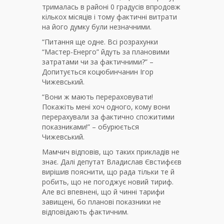
трималась в районі 0 градусів впродовж
кількох місяців і тому фактичні витрати
на його думку були незначними.
“Питання ще одне. Всі розрахунки
“Мастер-Енерго” йдуть за плановими
затратами чи за фактичними?” –
Допитується коцюбинчанин Ігор
Чижевський.
“Вони ж мають перераховувати!
Покажіть мені хоч одного, кому вони
перерахували за фактично спожитими
показниками!” – обурюється
Чижевський.
Мамчич відповів, що таких прикладів не
знає. Далі депутат Владислав Євстифєєв
вирішив пояснити, що рада тільки те й
робить, що не погоджує новий тириф.
Але всі впевнені, що й чинні тарифи
завищені, бо планові показники не
відповідають фактичним.