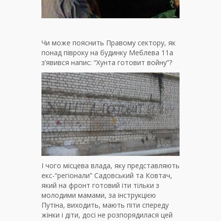
Чи може пояснить Правому сектору, як
понад півроку на будинку Меблева 11а
з’явився напис: “Хунта готовит войну”?
І чого місцева влада, яку представляють
екс-“регіонали” Садовський та Ковтач,
який на фронт готовий іти тільки з
молодими мамами, за інструкцією
Путіна, виходить, мають піти спереду
жінки і діти, досі не розпорядилася цей