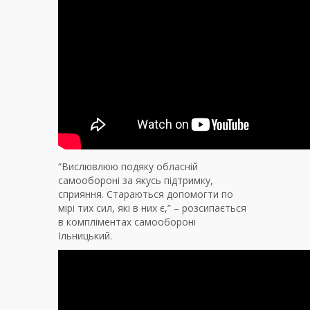
“Вислювлюю подяку обласній
самообороні за якусь підтримку,
сприяння. Стараються допомогти по
мірі тих сил, які в них є,” – розсипається
в компліментах самообороні
Ільницький.