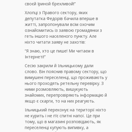
своєй Іриной брехливой!”
Хлопці з Правого сектору, яких
депутатка Федорів бачила вперше в
житті, запропонували всім охочим
ознайомитись із заявою громадянки з
геть іншого населеного пункту. Але
ніхто читати заяву не захотів:
“Я знаю, хто це пише! Ми читаєм в
Інтернеті!”
Сесію закрили й Ільницькому дали
слово. Він пояснив правому сектору, що
вимушені переселенці, що проживають у
нього проходять ретельну перевірку. З
ними розмовляють, вишукують
знайомих, перепровіряють інформацію й
якщо є скарги, то на них реагують.
Ільницький переконує на території ніхто
не курить і не п’є спитні напої. Це при
тому, що в магазині розповідають, як
переселенці купують випивку, а