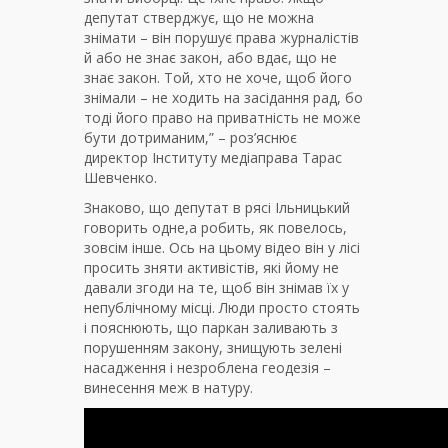
депутат стверджує, що не можна
знімати – він порушує права журналістів
й або не знає закон, або вдає, що не
знає закон. Той, хто не хоче, щоб його
знімали – не ходить на засідання рад, бо
тоді його право на приватність не може
бути дотриманим,” – роз’яснює
директор Інституту медіаправа Тарас
Шевченко.
Знаково, що депутат в рясі Ільницький
говорить одне,а робить, як повелось,
зовсім інше. Ось на цьому відео він у лісі
просить зняти активістів, які йому не
давали згоди на те, щоб він знімав їх у
непублічному місці. Люди просто стоять
і пояснюють, що паркан заливають з
порушенням закону, знищують зелені
насадження і незроблена геодезія –
винесення меж в натуру.