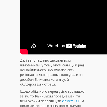
Далі запопадливо дякував всім
чиновникам, у тому числі селищній раді
Коцюбинскього, яку очолює екс-
регіонал і з якою разом голосували за
дерибан Біличанського лісу, й
облдержадміністрації.
Щодо обіцяного перед усією громадою
звіту, то Ільницький порадив мені та
всім охочим переглянути
сюжет ТСН
. А
щодо детального звіту про отримані