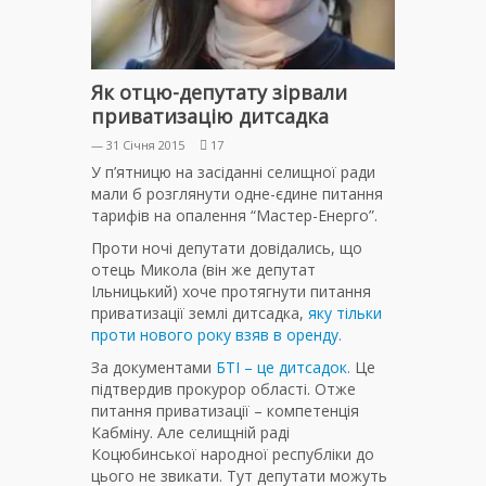
Як отцю-депутату зірвали
приватизацію дитсадка
— 31 Січня 2015
17
У п’ятницю на засіданні селищної ради
мали б розглянути одне-єдине питання
тарифів на опалення “Мастер-Енерго”.
Проти ночі депутати довідались, що
отець Микола (він же депутат
Ільницький) хоче протягнути питання
приватизації землі дитсадка,
яку тільки
проти нового року взяв в оренду.
За документами
БТІ – це дитсадок.
Це
підтвердив прокурор області. Отже
питання приватизації – компетенція
Кабміну. Але селищній раді
Коцюбинської народної республіки до
цього не звикати. Тут депутати можуть