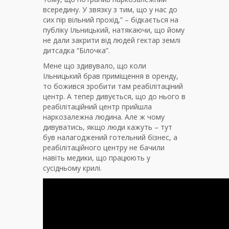
всередину. У звязку з тим, що у нас до
сих пір вільний прохід,” – бідкається на
публіку Ільницький, натякаючи, що йому
не дали закрити від людей гектар землі
дитсадка “Білочка”.
Мене що здивувало, що коли
Ільницький брав приміщення в оренду,
то божився зробити там реабілітаціний
центр. А тепер дивується, що до нього в
реабілітаційний центр прийшла
наркозалежна людина. Але ж чому
дивуватись, якщо люди кажуть – тут
був налагоджений готельний бізнес, а
реабілітаційного центру не бачили
навіть медики, що працюють у
сусідньому крилі.