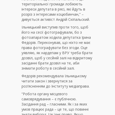
територіальної громади лобіюють
інтереси депутата в рясі, які йдуть в
розріз з інтересами коцюбинчан,” –
дивується активіст Андрій Скіпальский.
Ільницький виступив проти того, щоб
його на сесії фотографували, бо з
фотоапаратом ходила депутатка Ірина
Федорів. Переконував, що ніхто не має
права фотографувати без згоди. Оце
уявляю, як нардепам у ВРУ треба брати
дозвіл, щоб у сесйній залі на відкритому
засіданні брати дозвіл на те, аби
знімати роботу в сесійній залі.
Федорів рекомендувала Ільницькому
читати закон і звернутися за
роз’ясненням до Інституту медіаправа.
“Робота органу місцевого
самоврядування – є публічною.
Засідання рад – гласними. Як і за яких
умов працює рада – це те, що повинні
знати виборці. Це їхнє право. Якщо