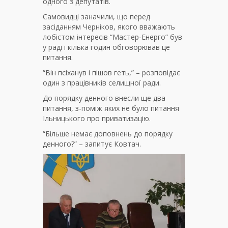
одного з депутатів.
Самовидці заначили, що перед
засіданням Черніков, якого вважають
лобістом інтересів “Мастер-Енерго” був
у раді і кілька годин обговорював це
питання.
“Він псіханув і пішов геть,” – розповідає
один з працівників селищної ради.
До порядку денного внесли ще два
питання, з-поміж яких не було питання
Ільницького про приватизацію.
“Більше немає доповнень до порядку
денного?” – запитує Ковтач.