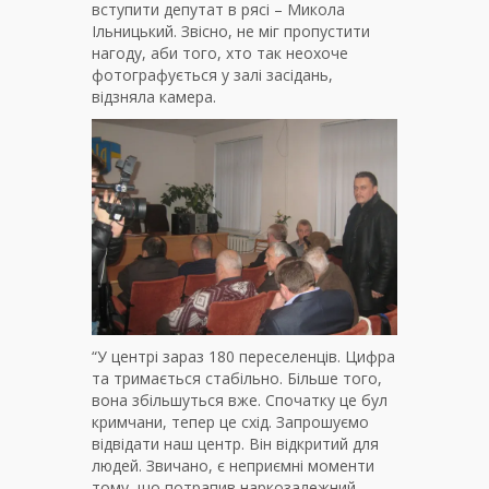
вступити депутат в рясі – Микола
Ільницький. Звісно, не міг пропустити
нагоду, аби того, хто так неохоче
фотографується у залі засідань,
відзняла камера.
“У центрі зараз 180 переселенців. Цифра
та тримається стабільно. Більше того,
вона збільшуться вже. Спочатку це бул
кримчани, тепер це схід. Запрошуємо
відвідати наш центр. Він відкритий для
людей. Звичано, є неприємні моменти
тому, що потрапив наркозалежний