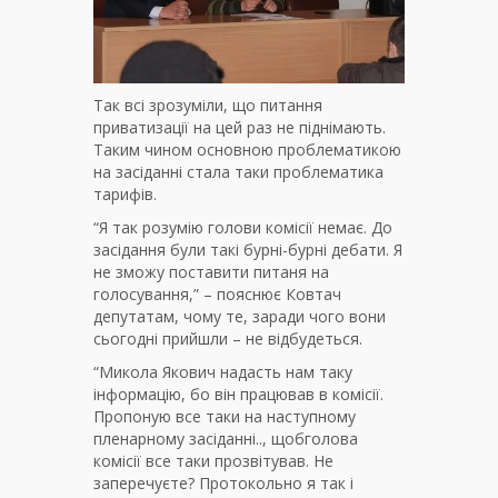
Так всі зрозуміли, що питання
приватизації на цей раз не піднімають.
Таким чином основною проблематикою
на засіданні стала таки проблематика
тарифів.
“Я так розумію голови комісії немає. До
засідання були такі бурні-бурні дебати. Я
не зможу поставити питаня на
голосування,” – пояснює Ковтач
депутатам, чому те, заради чого вони
сьогодні прийшли – не відбудеться.
“Микола Якович надасть нам таку
інформацію, бо він працював в комісії.
Пропоную все таки на наступному
пленарному засіданні.., щобголова
комісії все таки прозвітував. Не
заперечуєте? Протокольно я так і