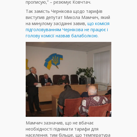
прописую,” – резюмує Ковчтач.
Так замість Чернікова щодо тарифів
виступив депутат Микола Мамчич, який
на минулому засіданні завив,
що комісія
підголовуванням Чернікова не працює і
голову комісії назвав балаболкою.
Мамчич зазначив, що не вбачає
необхідності піднімати тарифи для
населення. тим більше, що температура