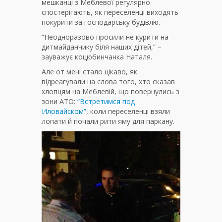
мешканці з Меблевої регулярно
спостерігають, як переселенці виходять
покурити за господарську будівлю.
“Неодноразово просили не курити на
дитмайданчику біля наших дітей,” –
зауважує коцюбинчанка Наталя.
Але от мені стало цікаво, як
відреагували на слова того, хто сказав
хлопцям на Меблевій, що повернулись з
зони АТО:
“Встретимся под
Иловайском”
, коли переселенці взяли
лопати й почали рити яму для паркану.