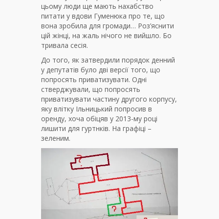
цьому люди ще мають нахабство
питати у вдови Гуменюка про те, що
вона зробила для громади… Роз’яснити
цій жінці, на жаль нічого не вийшло. Бо
тривала сесія.
До того, як затвердили порядок денний
у депутатів було дві версії того, що
попросять приватизувати. Одні
стверджували, що попросять
приватизувати частину другого корпусу,
яку влітку Ільницький попросив в
оренду, хоча обіцяв у 2013-му році
лишити для гуртнків. На графіці –
зеленим.