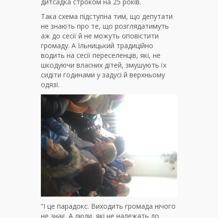
дитсадка строком на 25 років.
Така схема підступна тим, що депутати
не знають про те, що розглядатимуть
аж до сесії й не можуть оповістити
громаду. А Ільницький традиційно
водить на сесії переселенців, які, не
шкодуючи власних дітей, змушують їх
сидіти годинами у задусі й верхньому
одязі.
“І це парадокс. Виходить громада нічого
не знає. А люди, які не належать до