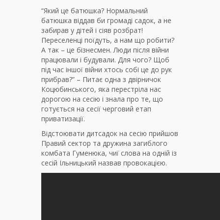
“Який це батюшка? Нормальний
батюшка віддав би громаді садок, а не
забирав у дітей і сіяв розбрат!
Переселенці поїдуть, а нам що робити?
А так – це бізнесмен. Люди після війни
працювали і будували. Для чого? Щоб
під час іншої війни хтось собі це до рук
прибрав?” – Питає одна з двірничок
Коцюбинського, яка перестріла нас
дорогою на сесію і знала про те, що
готується на сесії черговий етап
приватизації.
Відстоювати дитсадок на сесію прийшов
Правий сектор та дружина загиблого
комбата Гуменюка, чиї слова на одній із
сесій Ільницький назвав провокацією.