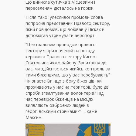
що виникла сутичка з місцевими і
переселеням дісталось на горіхи.
Після такої улесливої промови слова
попросив представник Правого сектору,
який повідомив, що воював у Пісках й
допомагав утримувати аеропорт:
“Центральним проводом правого
сектору я призначений на посаду
керівника Правого сектору Києво-
Святошинського району. Запитання до
вас, чи здійснюється якийсь контроль за
тими біженцями, що у вас перебувають?
Чи знаєте Ви, що з боку біженців, які
проживають у нас на території, було дві
спроби згвалтування волонтерів? Під
час перевірок біженців на місцях
виявляють озброєних людей з
георгіївськими стрічками?” – каже
Максим.