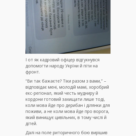
І от як кадровий офіцер відгукнувся
допомогти народу Укрїни й піти на
фронт.
“Ви так бажаєте? Тіки разом з вами,” –
відповідає мені, молодій мамі, хоробрий
екс-регіонал, який честь мудниру й
кордони готовий захищати лише тоді,
коли мова йде про дерибан і ділянки для
поживи, а не коли мова йде про ворога,
який винищує цивільних, в тому числі й
дітей.
Далі на поле риторичного бою вирішив