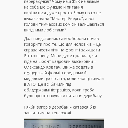
перерахунків? Чому наш ЖЕК не візьме
на себе цю функцію й питання
вирішиться дуже просто. Чому ніхто не
шукає заміни “Мастер-Енерго”, а всі
голови тимчасових комісій залишаються
вигідними лобістами?
Далі представник самооборони почав
говорити про те, що для чоловіків – це
справа чести піти на фронт і захищати
Батьківщину. Мене дуже цікавило, чи
піде на фронт кадровий військовий –
Олександр Ковтач. Він же ходить в
офіцерській формі з ореднами й
медалями цього літа, коли хлопці гинули
в АТО. Це всі бачили під
облдержадміністрацією, коли треба
було проштовхувати питання дерибану.
І якби вигорів дерибан – катався б із
завзяттям на теплоході.