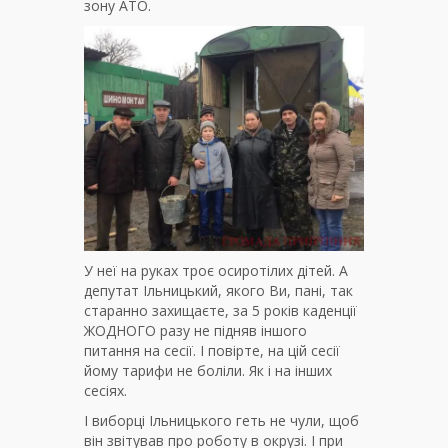
зону АТО.
У неї на руках троє осиротілих дітей. А
депутат Ільницький, якого Ви, пані, так
старанно захищаєте, за 5 років каденції
ЖОДНОГО разу не підняв іншого
питання на сесії. І повірте, на цій сесії
йому тарифи не боліли. Як і на інших
сесіях.
І виборці Ільницького геть не чули, щоб
він звітував про роботу в окрузі. І при