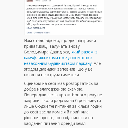
Нам стало відомо, що для підтримки
приватизації залучать знову
Володимира Давидюка,
який разом із
камуфляжниками вже допомагав з
незаконним будівництвом паркану.
Але
згодом Давидюк запевнив, що у це
питання не втручатиметься.
Сценарій на сесії мав розгортатись за
добре налагодженою схемою.
Попередню сесію проти Нового року не
закрили. І коли рада мала б розглянути
лише бюджетні питання за кілька годин
до сесії засіла комісія й прийняла
рішення про те, що слід винести на
засідання питання оренди землі