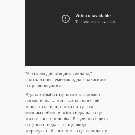
“А что вы для общины сделали,” –
спитала пані Гуменюк одна з захисниць
отця Ільницького.
Вдова кобмбата фактично скромно
промовчала, а мені так хотілося цій
жінці сказати, що поки ви тут під
мирним небом ця жінка віддала за це
життя свого чоловіка. Регулярно їздить
на фронт, віддає те, що люди
жертвують їй і постіно готує передачі у