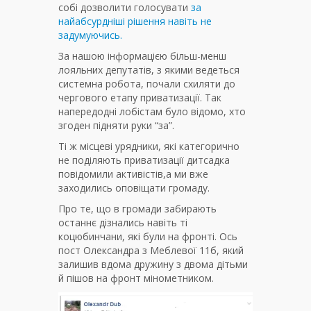
собі дозволити голосувати
за
найабсурдніші рішення навіть не
задумуючись.
За нашою інформацією більш-менш
лояльних депутатів, з якими ведеться
системна робота, почали схиляти до
чергового етапу приватизації. Так
напередодні лобістам було відомо, хто
згоден підняти руки “за”.
Ті ж місцеві урядники, які категорично
не поділяють приватизації дитсадка
повідомили активістів,а ми вже
заходились оповіщати громаду.
Про те, що в громади забирають
останнє дізнались навіть ті
коцюбинчани, які були на фронті. Ось
пост Олександра з Меблевої 11б, який
залишив вдома дружину з двома дітьми
й пішов на фронт мінометником.