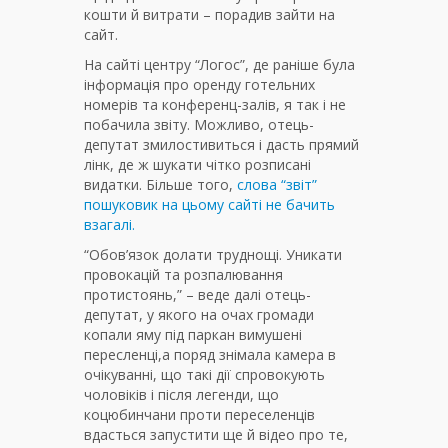
кошти й витрати – порадив зайти на
сайт.
На сайті центру “Логос”, де раніше була
інформація про оренду готельних
номерів та конференц-залів, я так і не
побачила звіту. Можливо, отець-
депутат змилостивиться і дасть прямий
лінк, де ж шукати чітко розписані
видатки. Більше того,
слова “звіт”
пошуковик на цьому сайті не бачить
взагалі.
“Обов’язок долати труднощі. Уникати
провокацій та розпалювання
протистоянь,” – веде далі отець-
депутат, у якого на очах громади
копали яму під паркан вимушені
пересленці,а поряд знімала камера в
очікуванні, що такі дії спровокують
чоловіків і після легенди, що
коцюбинчани проти переселенців
вдасться запустити ще й відео про те,