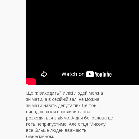
Що ж виходить? У лісі людей можна
знімати, а в сесійній залі не можна
знімати навіть депутатів? Це той
випадок, коли в людини слова
розходяться з діями. А для богослова це
геть неприпустимо. Але отця Миколу
все більше людей вважають
бізнесменом.