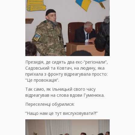
Президія, де сидять два екс-“регіонали”,
Садовський та Ковтач, на людину, яка
приїхала з фронту відреагувала просто:
“Це провокація”.
Так само, як Ільницькй свого часу
відреагував на слова вдови Гуменюка.
Переселенці обурилися:
“Нащо нам це тут вислуховувати?!”