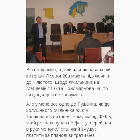
Він повідомив, що лічильник на даховій
котельні Лісової 20а мають підключити
до 1 лютого. Щодо лічильників на
Меблевій 11 б та Пономарьова 6а, то
ситуація досі не зрозуміла.
Але у мене все одно до Пушанка, як до
колишнього очільника ЖЕК-у
залишилось питання: чому ми від ЖЕК-у,
який розраховував по факту, перейшли
в руки монополіста, який змушує
платити за планові витрати без