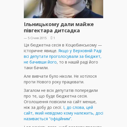
Ільницькому дали майже
півгектара дитсадка
— 5 Січня 2015
1
Ця бюджетна сесія в Коцюбинському —
історичне явище.
Якщо у Верховній Раді
всі депутати проголосували за бюджет,
не бачивши його
, то в нашій раді його
таки бачили.
Але вивчати було ніколи. Не хотілося
проти Нового року працювати.
Загалом не всіх депутатів попередили
про те, що буде бюджетна сесія.
Оголошення повісили на сайт менше,
ніж за добу до сесії.
І, до слова, цей
сайт, який невідомо кому належить, досі
називається “офіційним”.