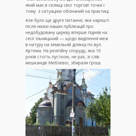
який має в селищі свої торгові точки і
тому з ситуацією обізнаний на практиці.
Але було ще друге питання, яке нарешті
після низки наших публікацій про
недобудовану церкву вперше підняв на
сесії Ільницький — щодо виділення меж
в натуру на земельній ділянці по вул.
Артема. На релігійну споруду, яка 10
років стоїть пусткою, не раз, зі слів
мешканців Меблевої, збирали гроші.