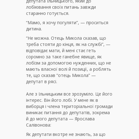
депутата Ільницького, який до
лобіювання своїх питань завжди
старанно готується.
“Мамо, я хочу погуляти”, — проситься
дитина.
“Не можна. Отець Микола сказав, що
треба стояти до кінця, як на службі”, —
відповідає мати, й мені стає геть
соромно за таке ганебне явище, як
лобізм за допомогою нужденних, що не
мають власної волі й позиції, а роблять
те, що сказав “отець Микола” —
депутат в рясі.
Але з Ільницьким все зрозуміло. Це його
інтерес. Він його лобі. У мене як в
виборця і члена територіальної громади
виникає питання до депутатів, зокрема
й до мого депутата — Ярослава
Салівонова:
Як депутати вкотре не знають, за що