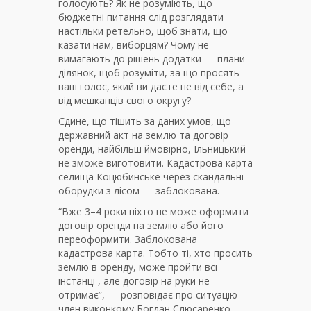
голосують? Як не розуміють, що
бюджетні питання слід розглядати
настільки ретельно, щоб знати, що
казати нам, виборцям? Чому не
вимагають до рішень додатки — плани
ділянок, щоб розуміти, за що просять
ваш голос, який ви даєте не від себе, а
від мешканців свого округу?
Єдине, що тішить за даних умов, що
державний акт на землю та договір
оренди, найбільш ймовірно, Ільницький
не зможе виготовити. Кадастрова карта
селища Коцюбинське через скандальні
оборудки з лісом — заблокована.
“Вже 3–4 роки ніхто не може оформити
договір оренди на землю або його
переоформити. Заблокована
кадастрова карта. Тобто ті, хто просить
землю в оренду, може пройти всі
інстанції, але договір на руки не
отримає”, — розповідає про ситуацію
член виконкому Богдан Слюсаренко,