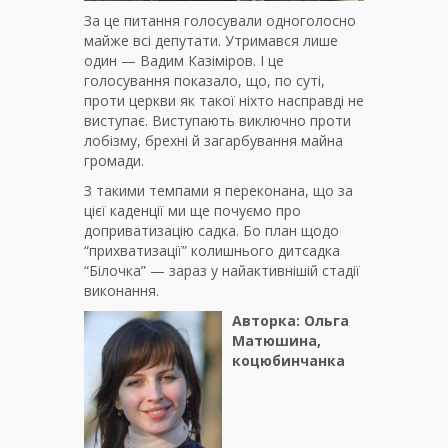
За це питання голосували одноголосно
майже всі депутати. Утримався лише
один — Вадим Казіміров. І це
голосування показало, що, по суті,
проти церкви як такої ніхто насправді не
виступає. Виступають виключно проти
лобізму, брехні й загарбування майна
громади.
З такими темпами я переконана, що за
цієї каденції ми ще почуємо про
доприватизацію садка. Бо план щодо
“прихватизації” колишнього дитсадка
“Білочка” — зараз у найактивнішій стадії
виконання.
Авторка: Ольга
Матюшина,
коцюбинчанка