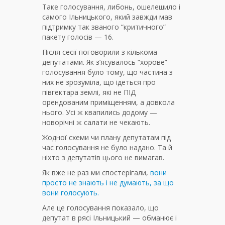
Таке голосування, либонь, ошелешило і
самого Ільницького, який завжди мав
підтримку так званого “критичного”
пакету голосів — 16.
Після сесії поговорили з кількома
депутатами. Як з’ясувалось “хорове”
голосування було тому, що частина з
них не зрозуміла, що ідеться про
півгектара землі, які не ПІД
орендованим приміщенням, а довкола
нього. Усі ж квапились додому —
новорічні ж салати не чекають.
Жодної схеми чи плану депутатам під
час голосування не було надано. Та й
ніхто з депутатів цього не вимагав.
Як вже не раз ми спостерігали,
вони
просто не знають і не думають, за що
вони голосують.
Але це голосування показало, що
депутат в рясі Ільницький — обманює і