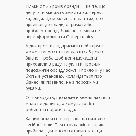
Тільки от 25 років оренди — це те, що
депутати зможуть змінити аж через 5
каденцій. Це можливість для тих, хто
прийшов до влади, отримати без
проблем оренду бажаної землі й не
переоформлювати її чверть віку.
А для простих підприємців цей термін
може становити стандартних 5 років.
Звісно, треба щоб вони щокаденції
приходили в раду на уклін й просили
подовжити оренду землі. І поклони у нас
б’ють в установах, коли йдеться про
бізнес, як правило, не з порожніми
руками.
От і виходить, що комусь земля дається
мало не довічно, а комусь треба
оббивати пороги влади.
За цим всім я спостерігала на виході із
сесійної зали. Там стояла жіночка, яка
прийшла з дитиною підтримати отця-