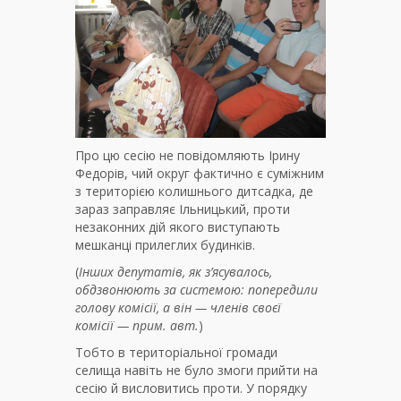
Про цю сесію не повідомляють Ірину
Федорів, чий округ фактично є суміжним
з територією колишнього дитсадка, де
зараз заправляє Ільницький, проти
незаконних дій якого виступають
мешканці прилеглих будинків.
(
Інших депутатів, як з’ясувалось,
обдзвонюють за системою: попередили
голову комісії, а він — членів своєї
комісії — прим. авт.
)
Тобто в територіальної громади
селища навіть не було змоги прийти на
сесію й висловитись проти. У порядку