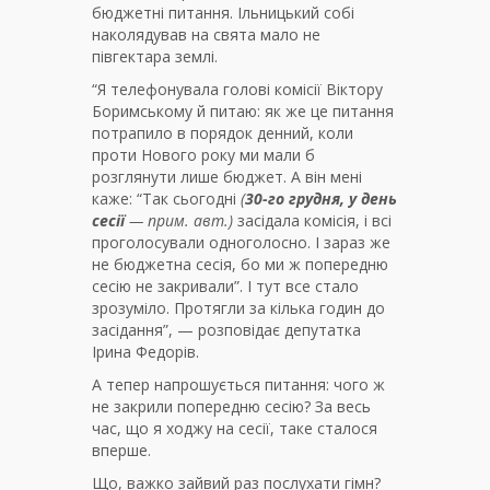
бюджетні питання. Ільницький собі
наколядував на свята мало не
півгектара землі.
“Я телефонувала голові комісії Віктору
Боримському й питаю: як же це питання
потрапило в порядок денний, коли
проти Нового року ми мали б
розглянути лише бюджет. А він мені
каже: “Так сьогодні
(
30-го грудня, у день
сесії
— прим. авт.)
засідала комісія, і всі
проголосували одноголосно. І зараз же
не бюджетна сесія, бо ми ж попередню
сесію не закривали”. І тут все стало
зрозуміло. Протягли за кілька годин до
засідання”, — розповідає депутатка
Ірина Федорів.
А тепер напрошується питання: чого ж
не закрили попередню сесію? За весь
час, що я ходжу на сесії, таке сталося
вперше.
Що, важко зайвий раз послухати гімн?