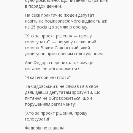
було домовлено, що питання потрапляє
в порядок денний.
На сесії практично жоден депутат
навіть не поцікавився: чого віддають аж
на 25 років цю землю в оренду.
“Хто за проект рішення — прошу
голосувати”, — вигукнув селищний
голова Вадим Садовський, який
диригував прискореним голосуванням.
Але Федорів перепитала, чому це
питання не обговорюється:
“Я категорично проти”.
Та Садовський її не слухав і вів своє
далі, давши депутатам зрозуміти, що
питання не обговорюється, що є
порушенням регламенту:
“Хто за проект рішення, прошу
голосувати!”
Федорів не вгавала: