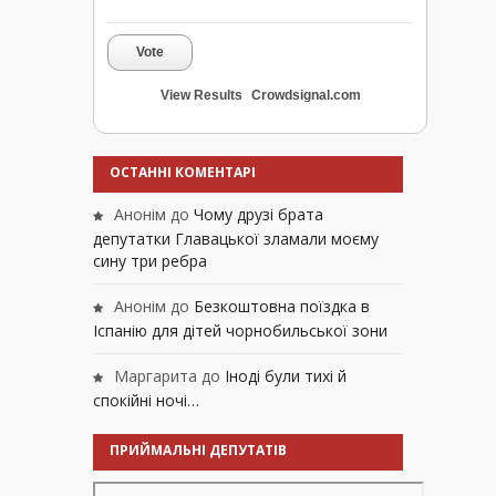
Vote
View Results
Crowdsignal.com
ОСТАННІ КОМЕНТАРІ
Анонім
до
Чому друзі брата
депутатки Главацької зламали моєму
сину три ребра
Анонім
до
Безкоштовна поїздка в
Іспанію для дітей чорнобильської зони
Маргарита
до
Іноді були тихі й
спокійні ночі…
ПРИЙМАЛЬНІ ДЕПУТАТІВ