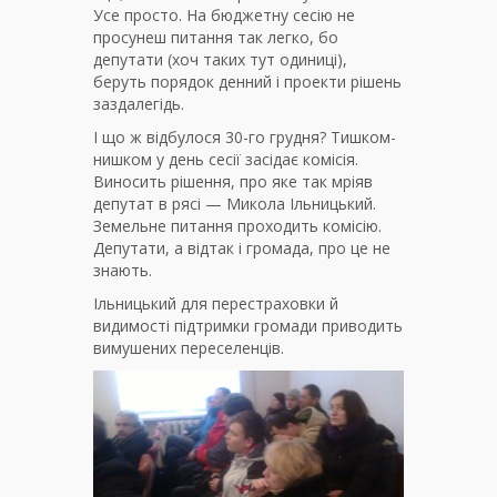
Усе просто. На бюджетну сесію не
просунеш питання так легко, бо
депутати (хоч таких тут одиниці),
беруть порядок денний і проекти рішень
заздалегідь.
І що ж відбулося 30-го грудня? Тишком-
нишком у день сесії засідає комісія.
Виносить рішення, про яке так мріяв
депутат в рясі — Микола Ільницький.
Земельне питання проходить комісію.
Депутати, а відтак і громада, про це не
знають.
Ільницький для перестраховки й
видимості підтримки громади приводить
вимушених переселенців.