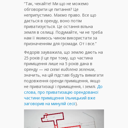
“Так, чекайте! Ми що не можемо
обговорити це питання? Це
неприпустимо. Маємо право. Все що
дається в оренду, воно потім
приватизується. Це остання вільна
земля в селищі. Подумайте, чи не треба
нам її якимось чином використати за
призначенням для громади. От і все.”
Федорів зауважила, що землю дають на
25 років (І це при тому, що частина
приміщення лише на 5 років дана в
оренду —
на схемі виділена зеленим
,
значить, на цій підставі будуть вимагати
подовження оренди приміщення, якщо
не приватизації і приміщення, і землі.
До
слова, про приватизацію орендованої
частини приміщення Ільницький вже
заговорив на минулій сесії
).