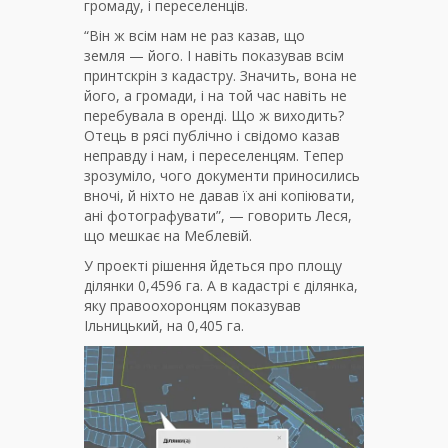
громаду, і переселенців.
“Він ж всім нам не раз казав, що
земля — його. І навіть показував всім
принтскрін з кадастру. Значить, вона не
його, а громади, і на той час навіть не
перебувала в оренді. Що ж виходить?
Отець в рясі публічно і свідомо казав
неправду і нам, і переселенцям. Тепер
зрозуміло, чого документи приносились
вночі, й ніхто не давав їх ані копіювати,
ані фотографувати”, — говорить Леся,
що мешкає на Меблевій.
У проекті рішення йдеться про площу
ділянки 0,4596 га. А в кадастрі є ділянка,
яку правоохоронцям показував
Ільницький, на 0,405 га.