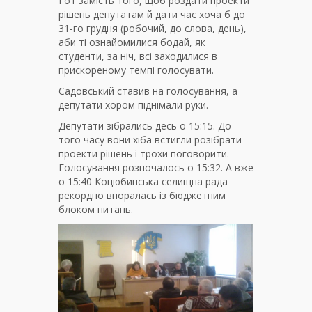
І от замість того, щоб роздати проекти
рішень депутатам й дати час хоча б до
31-го грудня (робочий, до слова, день),
аби ті ознайомилися бодай, як
студенти, за ніч, всі заходилися в
прискореному темпі голосувати.
Садовський ставив на голосування, а
депутати хором піднімали руки.
Депутати зібрались десь о 15:15. До
того часу вони хіба встигли розібрати
проекти рішень і трохи поговорити.
Голосування розпочалось о 15:32. А вже
о 15:40 Коцюбинська селищна рада
рекордно впоралась із бюджетним
блоком питань.