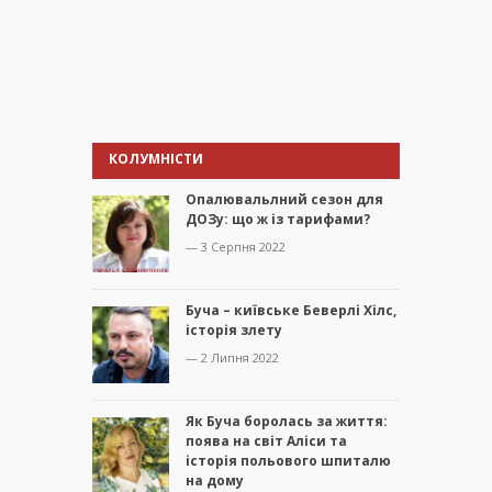
КОЛУМНІСТИ
Опалювальлний сезон для
ДОЗу: що ж із тарифами?
— 3 Серпня 2022
Буча – київське Беверлі Хілс,
історія злету
— 2 Липня 2022
Як Буча боролась за життя:
поява на світ Аліси та
історія польового шпиталю
на дому