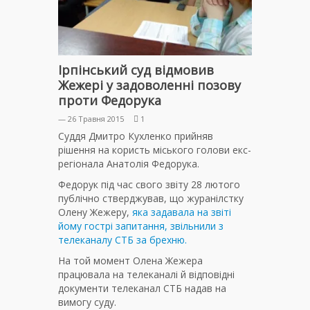
Ірпінський суд відмовив
Жежері у задоволенні позову
проти Федорука
— 26 Травня 2015
1
Суддя Дмитро Кухленко прийняв
рішення на користь міського голови екс-
регіонала Анатолія Федорука.
Федорук під час свого звіту 28 лютого
публічно стверджував, що журанілстку
Олену Жежеру,
яка задавала на звіті
йому гострі запитання, звільнили з
телеканалу СТБ за брехню.
На той момент Олена Жежера
працювала на телеканалі й відповідні
документи телеканал СТБ надав на
вимогу суду.