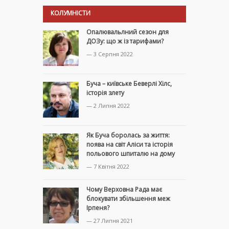
КОЛУМНІСТИ
Опалювальлний сезон для
ДОЗу: що ж із тарифами?
— 3 Серпня 2022
Буча – київське Беверлі Хілс,
історія злету
— 2 Липня 2022
Як Буча боролась за життя:
поява на світ Аліси та історія
польового шпиталю на дому
— 7 Квітня 2022
Чому Верховна Рада має
блокувати збільшення меж
Ірпеня?
— 27 Липня 2021