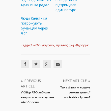
Бучанська рада?
підтримував
адмінресурс
Люди Калєтніка
погрожують
бучанцям через
ліс?
Tagged with:
карусель
,
підвал2
,
суд
,
Федорук
PREVIOUS
NEXT ARTICLE
ARTICLE
Так скільки ж коштує
У бійця АТО забирає
ремонт дитячої
квартиру екс-заступник
поліклініки Ірпеня?
міноборони