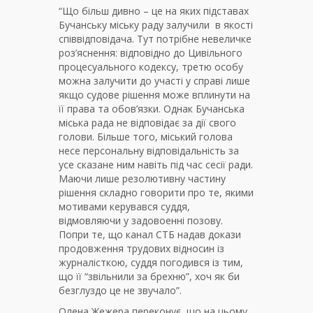
“Що більш дивно – це на яких підставах
Бучанську міську раду залучили в якості
співвідповідача. Тут потрібне невеличке
роз’яснення: відповідно до Цивільного
процесуального кодексу, третю особу
можна залучити до участі у справі лише
якщо судове рішення може вплинути на
її права та обов’язки. Однак Бучанська
міська рада не відповідає за дії свого
голови. Більше того, міський голова
несе персональну відповідальність за
усе сказане ним навіть під час сесії ради.
Маючи лише резолютивну частину
рішення складно говорити про те, якими
мотивами керувався суддя,
відмовляючи у задовоенні позову.
Попри те, що канал СТБ надав докази
продовження трудових відносин із
журналісткою, суддя погодився із тим,
що її “звільнили за брехню”, хоч як би
безглуздо це не звучало”.
Олена Жежера переконує, що на цьому