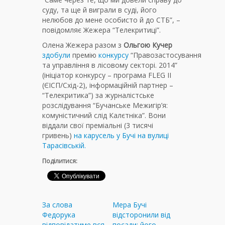
суду, та ще й виграли в суді, його
нелюбов до мене особисто й до СТБ”, –
повідомляє Жежера “Телекритиці”.
Олена Жежера разом з
Ольгою Кучер
здобули
премію
конкурсу
“Правозастосування
та управління в лісовому секторі. 2014”
(ініціатор конкурсу – програма FLEG II
(ЄІСП/Схід-2), інформаційній партнер –
“Телекритика”) за журналістське
розслідування “Бучанське Межигір’я:
комуністичний слід Калєтніка”. Вони
віддали свої преміальні (3 тисячі
гривень)
на карусель у Бучі на вулиці
Тарасівській.
Поділитися:
За слова
Мера Бучі
Федорука
відсторонили від
відповідатиме вся
посади: його