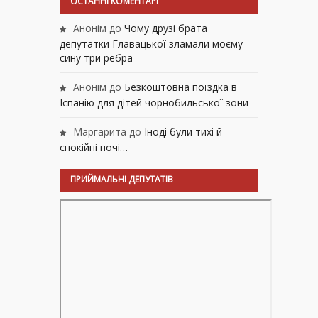
ОСТАННІ КОМЕНТАРІ
Анонім
до
Чому друзі брата
депутатки Главацької зламали моєму
сину три ребра
Анонім
до
Безкоштовна поїздка в
Іспанію для дітей чорнобильської зони
Маргарита
до
Іноді були тихі й
спокійні ночі…
ПРИЙМАЛЬНІ ДЕПУТАТІВ