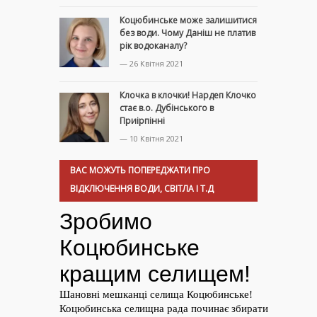
Коцюбинське може залишитися
без води. Чому Даніш не платив
рік водоканалу?
— 26 Квітня 2021
Клочка в клочки! Нардеп Клочко
стає в.о. Дубінського в
Приірпінні
— 10 Квітня 2021
ВАС МОЖУТЬ ПОПЕРЕДЖАТИ ПРО
ВІДКЛЮЧЕННЯ ВОДИ, СВІТЛА І Т.Д