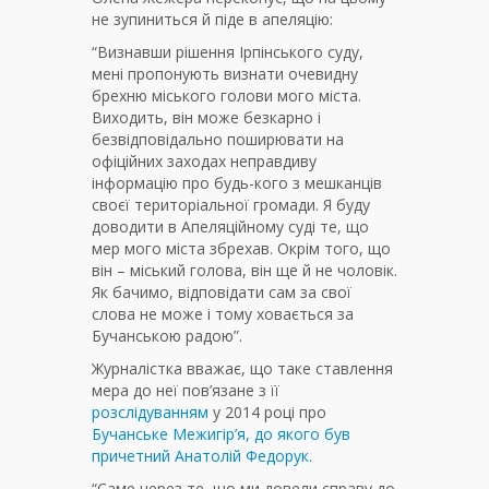
не зупиниться й піде в апеляцію:
“Визнавши рішення Ірпінського суду,
мені пропонують визнати очевидну
брехню міського голови мого міста.
Виходить, він може безкарно і
безвідповідально поширювати на
офіційних заходах неправдиву
інформацію про будь-кого з мешканців
своєї територіальної громади. Я буду
доводити в Апеляційному суді те, що
мер мого міста збрехав. Окрім того, що
він – міський голова, він ще й не чоловік.
Як бачимо, відповідати сам за свої
слова не може і тому ховається за
Бучанською радою”.
Журналістка вважає, що таке ставлення
мера до неї пов’язане з її
розслідуванням
у 2014 році про
Бучанське Межигір’я, до якого був
причетний Анатолій Федорук.
“Саме через те, що ми довели справу до