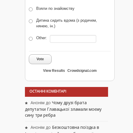
Взяли по знайомству
Дитина сидить вдома (з родичем,
нянею, ін.)
Other:
Vote
View Results
Crowdsignal.com
ОСТАННІ КОМЕНТАРІ
Анонім
до
Чому друзі брата
депутатки Главацької зламали моєму
сину три ребра
Анонім
до
Безкоштовна поїздка в