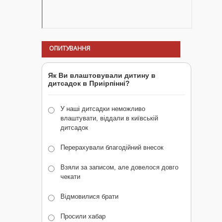
ОПИТУВАННЯ
Як Ви влаштовували дитину в
дитсадок в Приірпінні?
У наші дитсадки неможливо
влаштувати, віддали в київській
дитсадок
Перерахували благодійний внесок
Взяли за записом, але довелося довго
чекати
Відмовилися брати
Просили хабар