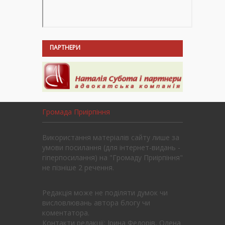
ПАРТНЕРИ
Громада Приірпіння
Використання матеріалів сайту лише за
умови посилання (для інтернет-видань -
гіперпосилання) на "Громаду Приірпіння"
не пізніше 2 речення.
Редакція може не поділяти думок чи
висловлювань автора блогу чи
коментатора.
Контакти редакції: Ірина Федорів, Олена