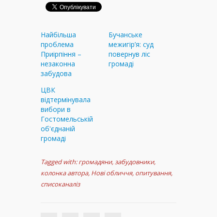
Найбільша
Бучанське
проблема
межигір’я: суд
Приірпіння –
повернув ліс
незаконна
громаді
забудова
ЦВК
відтермінувала
вибори в
Гостомельській
об'єднаній
громаді
Tagged with:
громадяни
,
забудовники
,
колонка автора
,
Нові обличчя
,
опитування
,
списоканаліз