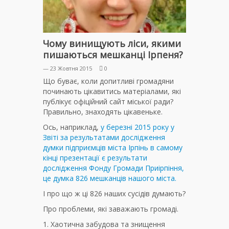
Чому винищують ліси, якими
пишаються мешканці Ірпеня?
— 23 Жовтня 2015
0
Що буває, коли допитливі громадяни
починають цікавитись матеріалами, які
публікує офіційний сайт міської ради?
Правильно, знаходять цікавеньке.
Ось, наприклад,
у березні 2015 року у
Звіті за результатами дослідження
думки підприємців міста Ірпінь в самому
кінці презентації є результати
дослідження Фонду Громади Приірпіння,
це думка 826 мешканців нашого міста.
І про що ж ці 826 наших сусідів думають?
Про проблеми, які заважають громаді.
Хаотична забудова та знищення