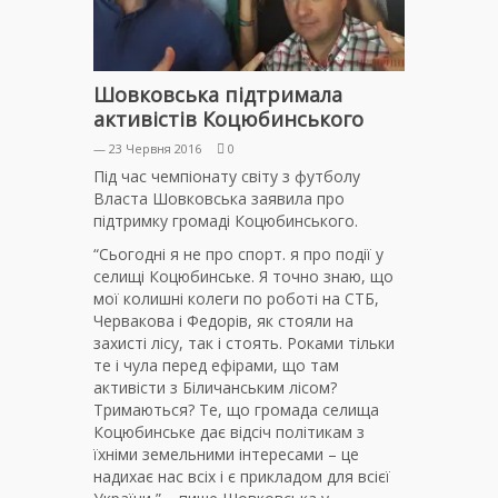
Шовковська підтримала
активістів Коцюбинського
— 23 Червня 2016
0
Під час чемпіонату світу з футболу
Власта Шовковська заявила про
підтримку громаді Коцюбинського.
“Сьогодні я не про спорт. я про події у
селищі Коцюбинське. Я точно знаю, що
мої колишні колеги по роботі на СТБ,
Червакова і Федорів, як стояли на
захисті лісу, так і стоять. Роками тільки
те і чула перед ефірами, що там
активісти з Біличанським лісом?
Тримаються? Те, що громада селища
Коцюбинське дає відсіч політикам з
їхніми земельними інтересами – це
надихає нас всіх і є прикладом для всієї