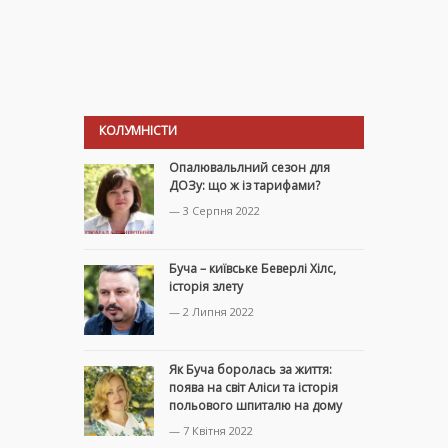
КОЛУМНІСТИ
Опалювальлний сезон для
ДОЗу: що ж із тарифами?
— 3 Серпня 2022
Буча – київське Беверлі Хілс,
історія злету
— 2 Липня 2022
Як Буча боролась за життя:
поява на світ Аліси та історія
польового шпиталю на дому
— 7 Квітня 2022