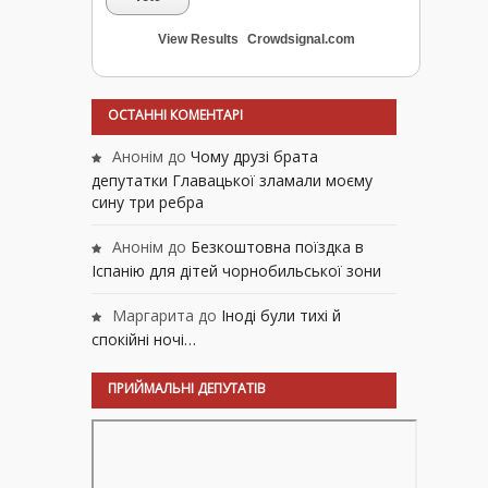
View Results
Crowdsignal.com
ОСТАННІ КОМЕНТАРІ
Анонім
до
Чому друзі брата
депутатки Главацької зламали моєму
сину три ребра
Анонім
до
Безкоштовна поїздка в
Іспанію для дітей чорнобильської зони
Маргарита
до
Іноді були тихі й
спокійні ночі…
ПРИЙМАЛЬНІ ДЕПУТАТІВ