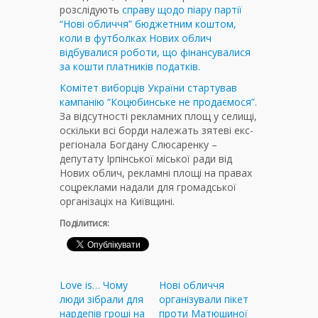
розслідують
справу щодо піару партії
“Нові обличчя” бюджетним коштом,
коли в футболках Нових облич
відбувалися роботи, що фінансувалися
за кошти платників податків.
Комітет виборців України стартував
кампанію “Коцюбинське не продаємося”.
За відсутності рекламних площ у селищі,
оскільки всі борди належать зятеві екс-
регіонала Богдану Слюсаренку –
депутату Ірпінської міської ради від
Нових облич, рекламні площі на правах
соцреклами надали для громадської
організаціх на Київщині.
Поділитися:
Love is… Чому
Нові обличчя
люди зібрали для
організували пікет
нардепів гроші на
проти Матюшиної