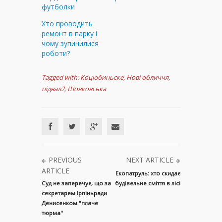
футболки
Хто проводить
ремонт в парку і
чому зупинилися
роботи?
Tagged with:
Коцюбиньске
,
Нові обличчя
,
підвал2
,
Шовковська
PREVIOUS
NEXT ARTICLE
ARTICLE
Екопатруль: хто скидає
Суд не заперечує, що за
будівельне сміття в лісі
секретарем Ірпіньради
Денисенком "плаче
тюрма"