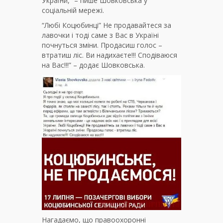
України,” – пише Шовковська у
соціальній мережі.
“Любі Коцюбинці” Не продавайтеся за
лавочки і тоді саме з Вас в Україні
почнуться зміни. Продасиш голос –
втратиш ліс. Ви надихаєте!!! Сподіваюся
на Вас!!!” – додає Шовковська.
Нагадаємо, що правоохоронні