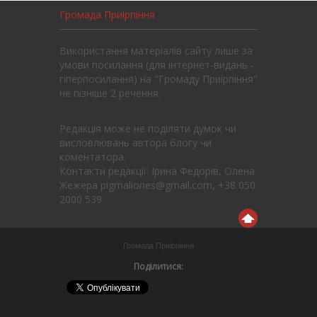
Громада Приірпіння
Використання матеріалів сайту лише за
умови посилання (для інтернет-видань -
гіперпосилання) на "Громаду Приірпіння"
не пізніше 2 речення.
Редакція може не поділяти думок чи
висловлювань автора блогу чи
коментатора.
Контакти редакції: Ірина Федорів, Олена
Жежера pigmaliones@gmail.com, +38 050
2000 539
Громада Приірпіння
Поділитися: