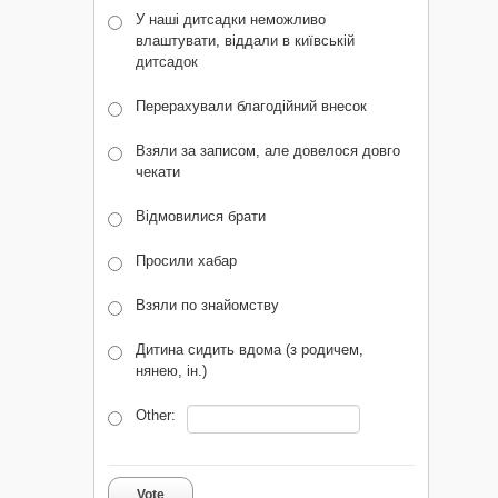
У наші дитсадки неможливо
влаштувати, віддали в київській
дитсадок
Перерахували благодійний внесок
Взяли за записом, але довелося довго
чекати
Відмовилися брати
Просили хабар
Взяли по знайомству
Дитина сидить вдома (з родичем,
нянею, ін.)
Other:
Vote