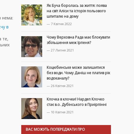
Як Буча боролась за життя: поява
на світ Аліси та історія польового
шпиталю на дому
в нема:
— 7 Квітня 2022
жчу в
Чому Верховна Рада має блокувати
 те,
збільшення меж Ірпеня?
льних
— 27 Липня 2021
Коцюбинське може залишитися
без води. Чому Даніш не платив рік
водоканалу?
— 26 Квітня 2021
Клочка в клочки! Нардеп Клочко
стає в.о. Дубінського в Приірпінні
— 10 Квітня 2021
ВАС МОЖУТЬ ПОПЕРЕДЖАТИ ПРО