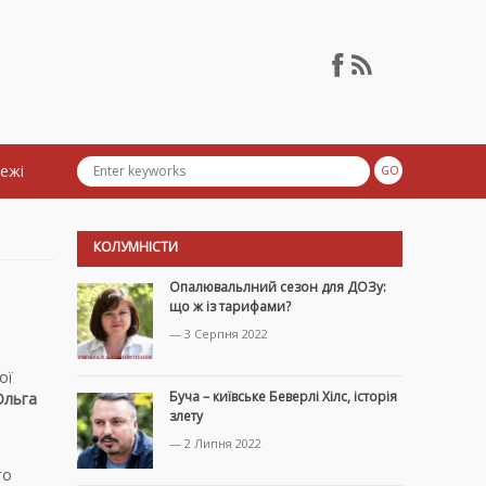
тежі
КОЛУМНІСТИ
Опалювальлний сезон для ДОЗу:
що ж із тарифами?
— 3 Серпня 2022
и
ої
Буча – київське Беверлі Хілс, історія
льга
злету
— 2 Липня 2022
го