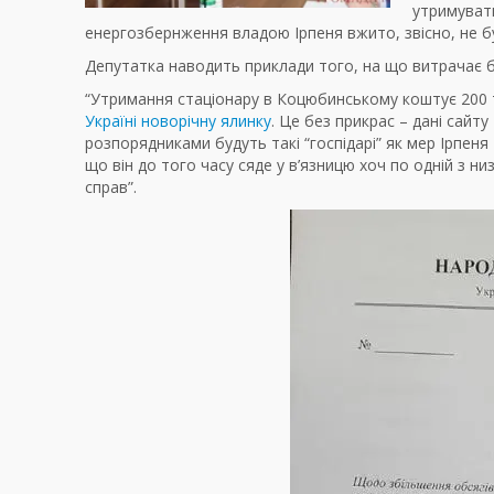
утримувати
енергозбернження владою Ірпеня вжито, звісно, не б
Депутатка наводить приклади того, на що витрачає б
“Утримання стаціонару в Коцюбинському коштує 200 т
Україні новорічну ялинку
. Це без прикрас – дані сайту
розпорядниками будуть такі “госпідарі” як мер Ірпеня
що він до того часу сяде у в’язницю хоч по одній з
справ”.