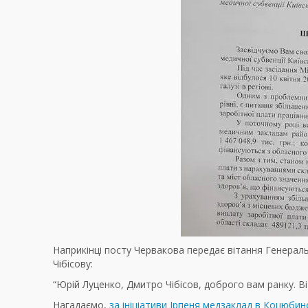
Наприкінці посту Червакова передає вітання Генерал
Чібісову:
“Юрій Луценко, Дмитро Чібісов, доброго вам ранку. В
Нагадаємо,
за ініціативи Ірпеня медзаклад в Коцюбин