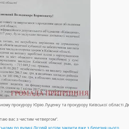
ьному прокурору Юрію Луценку та прокурору Київської області Д
ітаю вас з чистим четвергом”.
ському по вулиці Лісовій хотіли закрити вже з березня цього