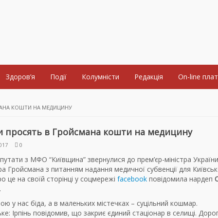
Здоров’я
Події
Колумністи
Редакція
On-line пла
МАНА КОШТИ НА МЕДИЦИНУ
 просять в Гройсмана кошти на медицину
017
0
путати з МФО “Київщина” звернулися до прем’єр-міністра Україн
а Гройсмана з питанням надання медичної субвенції для Київськ
ро це на своїй сторінці у соцмережі
facebook
повідомила нардеп
О
.
ою у нас біда, а в маленьких містечках – суцільний кошмар.
е: Ірпінь повідомив, що закриє єдиний стаціонар в селищі. Доро