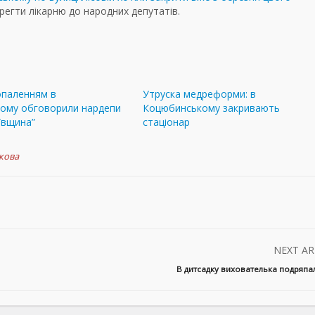
егти лікарню до народних депутатів.
опаленням в
Утруска медреформи: в
ому обговорили нардепи
Коцюбинському закривають
ївщина”
стаціонар
кова
NEXT AR
В дитсадку вихователька подряпа