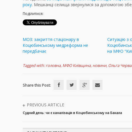
року
. Мешканці селища звернулися за допомогою збер
Поділитися:
МОЗ: закриття стаціонару в
Ситуацію з 
Коцюбинському медреформа не
Коцюбинськ
передбачає
на МФО “Ки
Tagged with:
головна
,
МФО Київщина
,
новини
,
Ольга Черва
Share this Post:
PREVIOUS ARTICLE
Судний день: чи є каналізація в Коцюбинському на Бакала