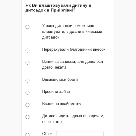
Як Ви влаштовували дитину в
дитсадок в Приірпінні?
У наші дитсадки неможливо
влаштувати, віддали в київській
дитсадок
Перерахували благодійний внесок
Взяли за записом, але довелося
довго чекати
Відмовилися брати
Просили хабар
Взяли по знайомству
Дитина сидить вдома (з родичем,
нянею, ін.)
Other: