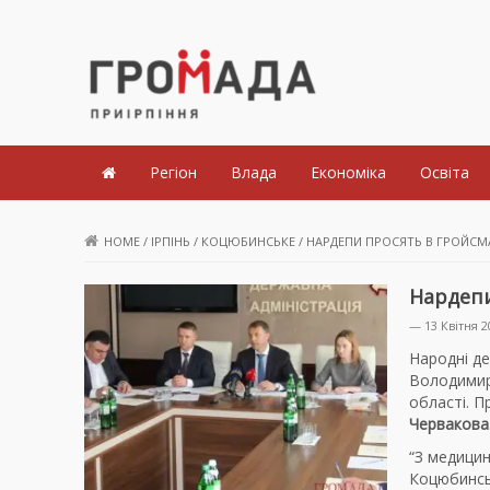
Громада Приірпіння
Регіон
Влада
Економіка
Освіта
HOME
/
ІРПІНЬ
/
КОЦЮБИНСЬКЕ
/
НАРДЕПИ ПРОСЯТЬ В ГРОЙС
Нардепи
— 13 Квітня 2
Народні де
Володимир
області. П
Червакова
“З медицин
Коцюбинськ