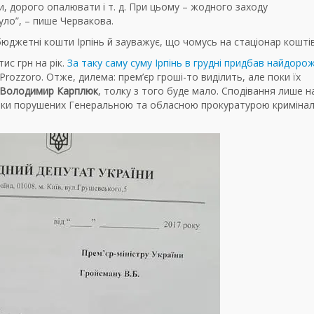
, дорого опалювати і т. д. При цьому – жодного заходу
уло”, – пише Червакова.
юджетні кошти Ірпінь й зауважує, що чомусь на стаціонар кошті
ис грн на рік.
За таку саму суму Ірпінь в грудні придбав найдоро
 Рrozzoro. Отже, дилема: прем’єр гроші-то виділить, але поки їх
Володимир Карплюк
, толку з того буде мало. Сподівання лише на
 низки порушених Генеральною та обласною прокуратурою криміна