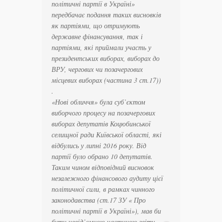
політичні партії в Україні»
передбачає подання таких висновків
як партіями, що
отримують
державне фінансування, так і
партіями, які приймали участь у
президентських виборах, виборах до
ВРУ, чергових чи позачергових
місцевих виборах (частина 3 ст.17))
.
«Нові обличчя» була суб’єктом
виборчого процесу на позачергових
виборах депутатів Коцюбинської
селищної ради Київської області, які
відбулись у липні 2016 року. Від
партії було обрано 10 депутатів.
Таким чином відповідний висновок
незалежного фінансового аудиту цієї
політичної сили, в рамках чинного
законодавства (ст.17 ЗУ « Про
політичні партії в Україні»), мав би
бути невід’ємною частиною звіту