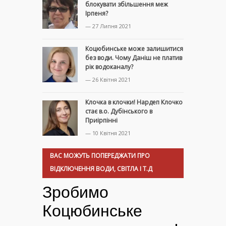
блокувати збільшення меж
Ірпеня?
— 27 Липня 2021
Коцюбинське може залишитися
без води. Чому Даніш не платив
рік водоканалу?
— 26 Квітня 2021
Клочка в клочки! Нардеп Клочко
стає в.о. Дубінського в
Приірпінні
— 10 Квітня 2021
ВАС МОЖУТЬ ПОПЕРЕДЖАТИ ПРО
ВІДКЛЮЧЕННЯ ВОДИ, СВІТЛА І Т.Д