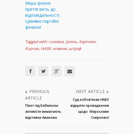
Мера Ірпеня
притягають до
відповідальності:
сумнівні партійні
фінанси
Tagged with:
головна
,
Ірпінь
,
Карплюк
,
Корчак
,
НАЗК
,
новини
,
штраф
PREVIOUS
NEXT ARTICLE
ARTICLE
Суд зобов'язав НАБУ
Пікет під Кабміном:
відкрити провадження
активісти вимагають
щодо Мирослави
відставки Авакова
Смірнової