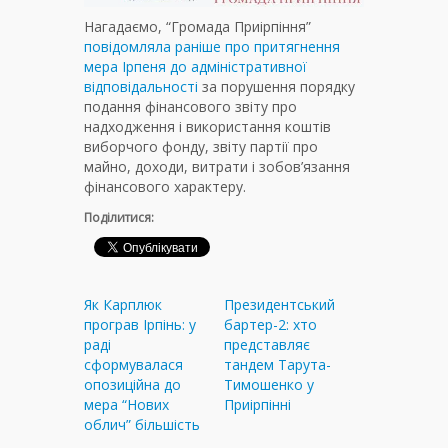
Нагадаємо, “Громада Приірпіння”
повідомляла раніше про притягнення
мера Ірпеня до адміністративної
відповідальності
за порушення порядку
подання фінансового звіту про
надходження і використання коштів
виборчого фонду, звіту партії про
майно, доходи, витрати і зобов’язання
фінансового характеру.
Поділитися:
Як Карплюк
Президентський
програв Ірпінь: у
бартер-2: хто
раді
представляє
сформувалася
тандем Тарута-
опозиційна до
Тимошенко у
мера “Нових
Приірпінні
облич” більшість