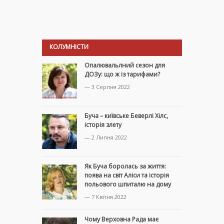
КОЛУМНІСТИ
Опалювальлний сезон для
ДОЗу: що ж із тарифами?
— 3 Серпня 2022
Буча – київське Беверлі Хілс,
історія злету
— 2 Липня 2022
Як Буча боролась за життя:
поява на світ Аліси та історія
польового шпиталю на дому
— 7 Квітня 2022
Чому Верховна Рада має