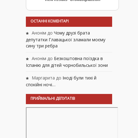
ОСТАННІ КОМЕНТАРІ
Анонім
до
Чому друзі брата
депутатки Главацької зламали моєму
сину три ребра
Анонім
до
Безкоштовна поїздка в
Іспанію для дітей чорнобильської зони
Маргарита
до
Іноді були тихі й
спокійні ночі…
ПРИЙМАЛЬНІ ДЕПУТАТІВ