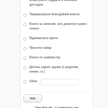
дитсадок
Перерахували благодійний внесок
Взяли за записом, але довелося довго
чекати
Відмовилися брати
Просили хабар
Взяли по знайомству
Дитина сидить вдома (з родичем,
нянею, ін.)
Other:
Vote
View Results
Crowdsignal.com