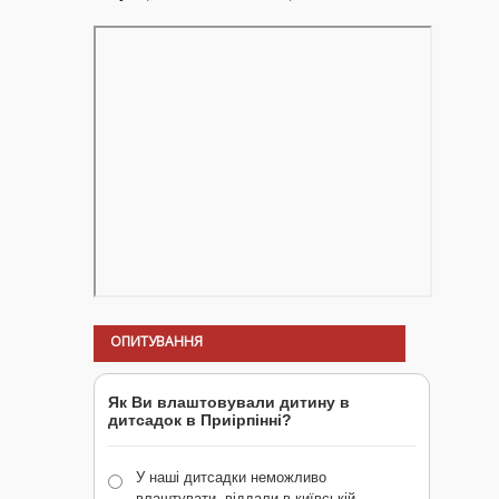
ОПИТУВАННЯ
Як Ви влаштовували дитину в
дитсадок в Приірпінні?
У наші дитсадки неможливо
влаштувати, віддали в київській