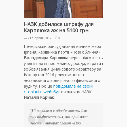
НАЗК добилося штрафу для
Карплюка аж на 5100 грн
— 21 Червня 2017
0
Печерський райсуд визнав винним мера
Ірпеня, керівника партії «Нові обличчя»
Володимира Карплюка
через відсутність
у звіті партії про майно, доходи, втрати і
зобов’язання фінансового характеру за
IV квартал 2016 року висновків
незалежного зовнішнього фінансового
аудиту. Про це
повідомила на своїй
сторінці в Фейсбук
очільниця НАЗК
Наталія Корчак
.
“Ці висновки є обов’язковими для
тих політичних сил, які приймали
участь у виборах (Закон «Про