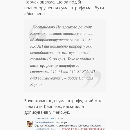
Корчак вважає, що за подібні
правопорушення сума штрафу має бути
збільшена.
“Постановою Печерського райсуду
Карплюка визнано винним у вчиненні
адмінправопорушення за ст.212-21
КУпАП та накладено штраф у 300
неоподаткованих мінімумів доходів
громадян (5100 грн). Також згодна з
тим, що розмір штрафів за
статтями 212-15 та 212-21 КУпАП
слід збільшувати”, – додає Наталія
Корчак.
Зауважимо, що сума штрафу, який має
сплатити Карплюк, насмішила
дописувачів у Фейсбук.