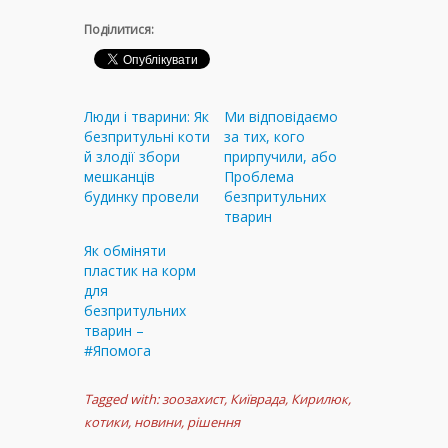
Поділитися:
Люди і тварини: Як
Ми відповідаємо
безпритульні коти
за тих, кого
й злодії збори
прирпучили, або
мешканців
Проблема
будинку провели
безпритульних
тварин
Як обміняти
пластик на корм
для
безпритульних
тварин –
#Япомога
Tagged with:
зоозахист
,
Київрада
,
Кирилюк
,
котики
,
новини
,
рішення