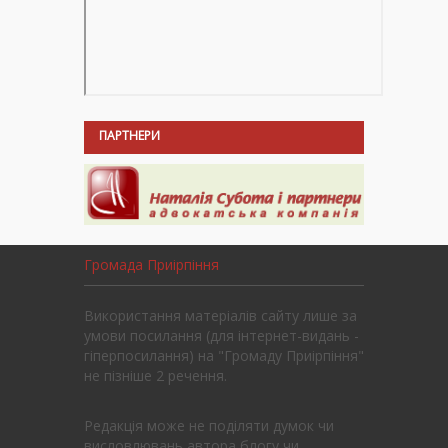
ПАРТНЕРИ
Громада Приірпіння
Використання матеріалів сайту лише за
умови посилання (для інтернет-видань -
гіперпосилання) на "Громаду Приірпіння"
не пізніше 2 речення.
Редакція може не поділяти думок чи
висловлювань автора блогу чи