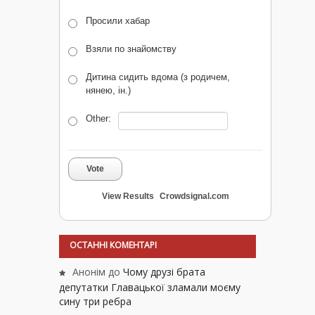
Просили хабар
Взяли по знайомству
Дитина сидить вдома (з родичем,
нянею, ін.)
Other:
Vote
View Results
Crowdsignal.com
ОСТАННІ КОМЕНТАРІ
Анонім
до
Чому друзі брата
депутатки Главацької зламали моєму
сину три ребра