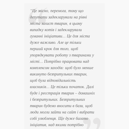
“Це звісно, перемога, тому що
депутати задекларували на рівні
міста захист тварин, в цьому
випадку котів і задекларували
гуманні ініціативи… Це для міста
дуже важливо. Але це тільки
перший крок для того, щоб
упорядкувати роботу з тваринами у
місті… Потрібно працювати над
комплексом заходів: щоб було менше
викинуто безпритульних тварин,
щоб була відповідальність
власників… Це тільки початок. Далі
буде і реєстрація тварин – домашніх
і безпритульних. Безпритульних
тварин будемо вносити в бази, щоб
люди могли зайти на сайт і вибрати
собі улюбленця. Ще дуже багато
ініціатив, над якими потрібно