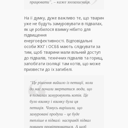
працювати”, – каже зоозахисниця.
На її думку, дуже важливо те, що тварин
уже не будуть замуровувати в підвалах,
як це робилося взимку нібито для
підвищення
енергоефективності. Відповідальні
особи ЖКГ і ОСББ мають слідкувати за
тим, щоб тварини мали вільний доступ
до підвалів, технічних підвалів та горищ,
запобігати ізоляції там котів, що може
призвести до їх загибелі.
“Це рішення вийшло із петиції, коли
до нас почали звертатися люди, що
в підвалах замуровують котів. Це
було взимку і взимку була ця
петиція. Чомусь вирішили, що
замуровані продухи – це буде
тепліше в підвалі: насправді підвал
повинен провітрюватися. А щоб