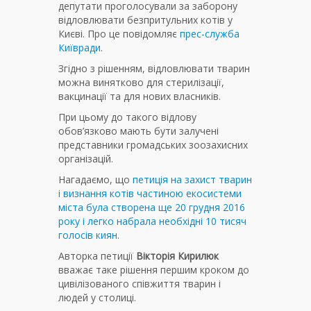
депутати проголосували за заборону
відловлювати безпритульних котів у
Києві. Про це повідомляє
прес-служба
Київради
.
Згідно з рішенням, відловлювати тварин
можна винятково для стерилізації,
вакцинації та для нових власників.
При цьому до такого відлову
обов’язково мають бути залучені
представники громадських зоозахисних
організацій.
Нагадаємо, що
петиція на захист тварин
і визнання котів частиною екосистеми
міста була створена ще 20 грудня 2016
року і легко набрала необхідні 10 тисяч
голосів киян
.
Авторка петиції
Вікторія Кирилюк
вважає таке рішення першим кроком до
цивілізованого співжиття тварин і
людей у столиці.