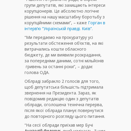
групи депутатів, які захищають інтереси
корупціонерів. Це абсолютно логічне
рішення на нашу масштабну боротьбу з
корупційними схемами”, – каже
Горган в
інтерв’ю “Українській правді. Київ”.
“Ми передаємо на прокуратуру усі
результати обстеження об’єктів, на які
витрачались кошти обласного
бюджету, де ми виявили розкрадання,
за попередніми даними, сотні мільйонів
гривень за останні роки”, – додає
голова ОДА.
Облраді забракло 2 голосів для того,
щоб депутатська більшість підтримала
звернення на Президента. Зараз, як
повідомив редакцію один з депутатів
облради, оголошена технічна перерва,
після якої облрада планує повернутися
до повторного розгляду цього питання.
“На сесії облради приїхав мер Бучі
Анатолій Федорук
, який усміхаєть. З ним