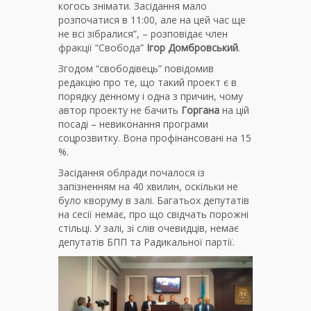
когось знімати. Засідання мало
розпочатися в 11:00, але на цей час ще
не всі зібралися”, – розповідає член
фракції “Свобода”
Ігор Домбровський
.
Згодом “свободівець” повідомив
редакцію про те, що такий проект є в
порядку денному і одна з причин, чому
автор проекту не бачить
Горгана
на цій
посаді – невиконання програми
соцрозвитку. Вона профінансовані на 15
%.
Засідання облради почалося із
запізненням на 40 хвилин, оскільки не
було кворуму в залі. Багатьох депутатів
на сесії немає, про що свідчать порожні
стільці. У залі, зі слів очевидців, немає
депутатів БПП та Радикальної партії.