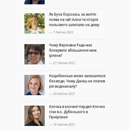
Як Буча боролась за життя:
поява на світ Аліси та історія
польового шпиталю на дому
— 7 Квітня 2022
Чому Верховна Рада має
блокувати збільшення меж
Ірпеня?
— 27 Липня 2021
Коцюбинське може залишитися
без води. Чому Даніш не платив
рік водоканалу?
— 26 Квітня 2021
Клочка в клочки! Нардеп Клочко
стає в.о. Дубінського в
Приірпінні
— 10 Квітня 2021