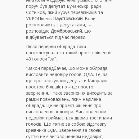
поруч був депутат Бучанськрї ради
Сотніков, який курує перевізників та
УКРОПівець
Паустовський
. Вони
розмовляють з депутатами, –
розповідає
Домбровський
, що
відбувається під час переви.
Після перерви облрада таки
проголосувала за такий проект рішення.
43 голоси “за”.
“Закон передбачає, що може облрада
висловити недовіру голові ОДА. Те, за
що проголосували депутати Київради
простою більшістю – це просто
звернення. І таке звернення виходить за
рамки повноважень, яким наділена
облрада. Це не проект рішення про
висловлення недовіри. Висловленням
недовіри приймається двома третинами
голосів. Що тягне за собою відставку
креівника ОДА. Звернення за своєю
суттю не є виголошенням недовіри”, –