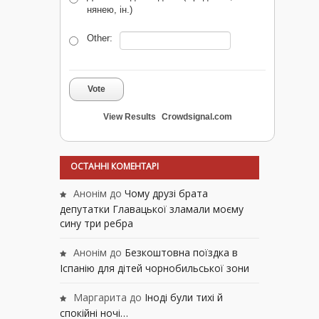
нянею, ін.)
Other:
Vote
View Results
Crowdsignal.com
ОСТАННІ КОМЕНТАРІ
Анонім
до
Чому друзі брата
депутатки Главацької зламали моєму
сину три ребра
Анонім
до
Безкоштовна поїздка в
Іспанію для дітей чорнобильської зони
Маргарита
до
Іноді були тихі й
спокійні ночі…