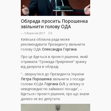
Облрада просить Порошенка
звільнити голову ОДА
— 5 Вересня 2017
0
Київська обласна рада може
рекомендувати Президенту звільнити
голову ОДА
Олександра Горгана
.
Про це йдеться в проекті рішення, який
отримала “Громада Приірпіння” зранку
від джерела в облраді.
“…звернутися до Президента України
Петра Порошенка
звільнити з посади
голови КОДА
Горгана О.Л.
у зв’язку із
невідповідністю займаної посади”, –
йдеться і проекті рішення, про що знали
далеко не всі депутати.