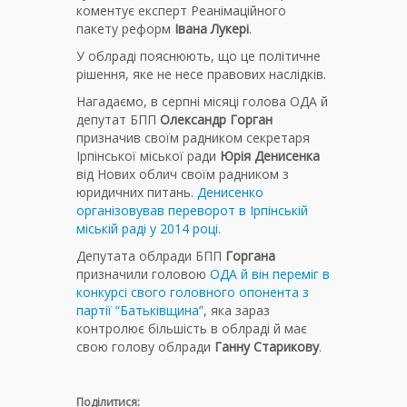
коментує експерт Реанімаційного
пакету реформ
Івана Лукері
.
У облраді пояснюють, що це політичне
рішення, яке не несе правових наслідків.
Нагадаємо, в серпні місяці голова ОДА й
депутат БПП
Олександр Горган
призначив своїм радником секретаря
Ірпінської міської ради
Юрія Денисенка
від Нових облич своїм радником з
юридичних питань.
Денисенко
організовував переворот в Ірпінській
міській раді у 2014 році.
Депутата облради БПП
Горгана
призначили головою
ОДА й він переміг в
конкурсі свого головного опонента з
партії “Батьківщина”
, яка зараз
контролює більшість в облраді й має
свою голову облради
Ганну Старикову
.
Поділитися: