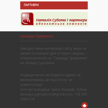
ПАРТНЕРИ
Громада Приірпіння
Використання матеріалів сайту лише за
умови посилання (для інтернет-видань -
гіперпосилання) на "Громаду Приірпіння"
не пізніше 2 речення.
Редакція може не поділяти думок чи
висловлювань автора блогу чи
коментатора.
Контакти редакції: Ірина Федорів, Олена
Жежера pigmaliones@gmail.com, +38 050
2000 539