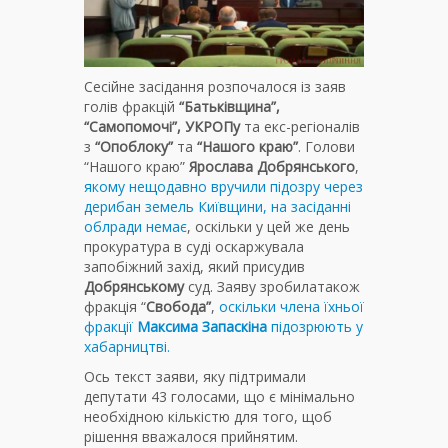
Сесійне засідання розпочалося із заяв
голів фракцій
“Батьківщина”,
“Самопомочі”, УКРОПу
та екс-регіоналів
з
“Опоблоку”
та
“Нашого краю”
. Голови
“Нашого краю”
Ярослава Добрянського
,
якому нещодавно вручили підозру через
дерибан земель Київщини, на засіданні
облради немає
, оскільки у цей же день
прокуратура в суді оскаржувала
запобіжний захід, який присудив
Добрянському
суд. Заяву зробилатакож
фракція “
Свобода”
,
оскільки члена їхньої
фракції
Максима Запаскіна
підозрюють у
хабарництві.
Ось текст заяви, яку підтримали
депутати 43 голосами, що є мінімально
необхідною кількістю для того, щоб
рішення вважалося прийнятим.