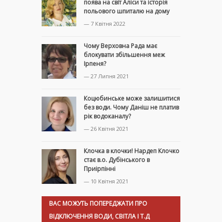
поява на світ Аліси та історія
польового шпиталю на дому
— 7 Квітня 2022
Чому Верховна Рада має
блокувати збільшення меж
Ірпеня?
— 27 Липня 2021
Коцюбинське може залишитися
без води. Чому Даніш не платив
рік водоканалу?
— 26 Квітня 2021
Клочка в клочки! Нардеп Клочко
стає в.о. Дубінського в
Приірпінні
— 10 Квітня 2021
ВАС МОЖУТЬ ПОПЕРЕДЖАТИ ПРО
ВІДКЛЮЧЕННЯ ВОДИ, СВІТЛА І Т.Д