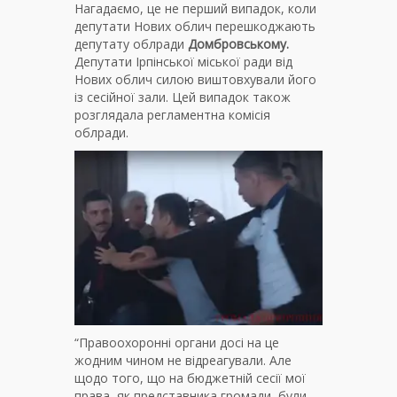
Нагадаємо, це не перший випадок, коли
депутати Нових облич перешкоджають
депутату облради
Домбровському.
Депутати Ірпінської міської ради від
Нових облич силою виштовхували його
із сесійної зали. Цей випадок також
розглядала регламентна комісія
облради.
“Правоохоронні органи досі на це
жодним чином не відреагували. Але
щодо того, що на бюджетній сесії мої
права, як представника громади, були