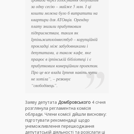
за одну сесію – майже 5 млн. І ці
кошти можна було б витратити на
квартири для АТОвців. Орендну
плату знизили прибутковим
підприємствам, таким як
Ірпіньжитлоінвестбуд – корупційній
прокладці між забудовниками і
депутатами, а також кафе, яке
працює в ірпінській бібліотеці і є
прибутковим комерційним проектом.
Про це все влада Ірпеня навіть чути
не хотіла”, – резюмує
“свободівець”.
Заяву депутата
Домбровського
4 січня
розглянула регламентна комісія
облради. Члени комісії дійшли висновку:
підготувати рекомендації щодо
унеможливлення перешкоджання
депутатській діяльності та розіслати ці