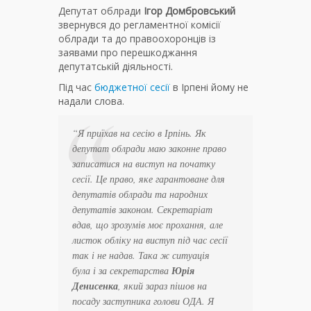
Депутат облради
Ігор Домбровський
звернувся до регламентної комісії
облради та до правоохоронців із
заявами про перешкоджання
депутатській діяльності.
Під час
бюджетної сесії
в Ірпені йому не
надали слова.
“Я приїхав на сесію в Ірпінь. Як
депутат облради маю законне право
записатися на виступ на початку
сесії. Це право, яке гарантоване для
депутатів облради та народних
депутатів законом. Секретаріат
вдав, що зрозумів моє прохання, але
листок обліку на виступ під час сесії
так і не надав. Така ж ситуація
була і за секретарства
Юрія
Денисенка
, який зараз пішов на
посаду заступника голови ОДА. Я