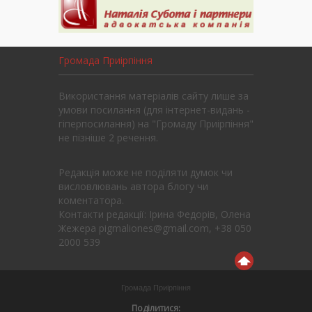
Громада Приірпіння
Використання матеріалів сайту лише за
умови посилання (для інтернет-видань -
гіперпосилання) на "Громаду Приірпіння"
не пізніше 2 речення.
Редакція може не поділяти думок чи
висловлювань автора блогу чи
коментатора.
Контакти редакції: Ірина Федорів, Олена
Жежера pigmaliones@gmail.com, +38 050
2000 539
Громада Приірпіння
Поділитися: