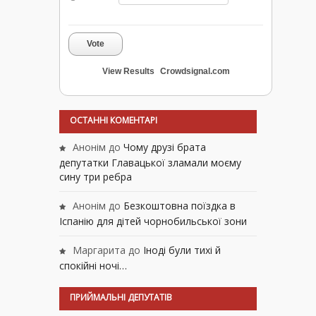
Vote
View Results
Crowdsignal.com
ОСТАННІ КОМЕНТАРІ
Анонім
до
Чому друзі брата
депутатки Главацької зламали моєму
сину три ребра
Анонім
до
Безкоштовна поїздка в
Іспанію для дітей чорнобильської зони
Маргарита
до
Іноді були тихі й
спокійні ночі…
ПРИЙМАЛЬНІ ДЕПУТАТІВ