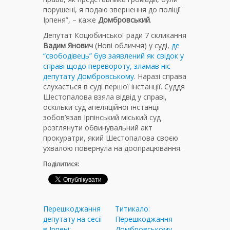
порушені, я подаю звернення до поліції
Ірпеня”, – каже
Домбровський
.
Депутат Коцюбинської ради 7 скликання
Вадим Янович
(Нові обличчя) у суді,
де
“свободівець” був заявлений як свідок у
справі щодо перевороту, зламав ніс
депутату Домбровському
. Наразі справа
слухається в суді першої інстанції. Суддя
Шестопалова взяла відвід у справі,
оскільки суд апеляційної інстанції
зобов’язав Ірпінський міський суд
розглянути обвинувальний акт
прокуратри, який Шестопалова своєю
ухвалою повернула на доопрацювання.
Поділитися:
Перешкоджання
Титикало:
депутату на сесії
Перешкоджання
в Ірпені:
Домбровському –