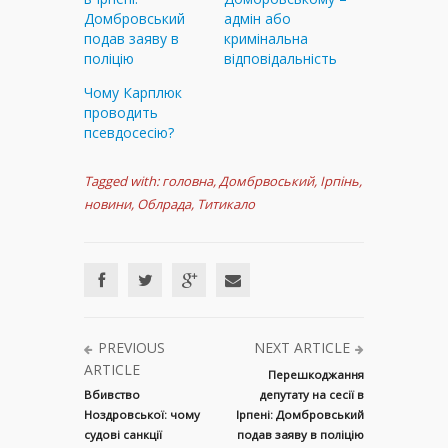
Домбровський
адмін або
подав заяву в
кримінальна
поліцію
відповідальність
Чому Карплюк
проводить
псевдосесію?
Tagged with:
головна
,
Домбрвоський
,
Ірпінь
,
новини
,
Облрада
,
Титикало
PREVIOUS
NEXT ARTICLE
ARTICLE
Перешкоджання
Вбивство
депутату на сесії в
Ноздровської: чому
Ірпені: Домбровський
судові санкції
подав заяву в поліцію