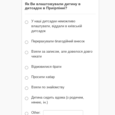
Як Ви влаштовували дитину в
дитсадок в Приірпінні?
У наші дитсадки неможливо
влаштувати, віддали в київській
дитсадок
Перерахували благодійний внесок
Взяли за записом, але довелося довго
чекати
Відмовилися брати
Просили хабар
Взяли по знайомству
Дитина сидить вдома (з родичем,
нянею, ін.)
Other: