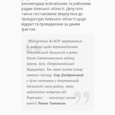
рекомендації всім міським та районним
радам Київської області. Депутати
також постановили звернутися до
прокуратури Київської області щодо
відкриття провадження за даним
фактом.
“Найчастіше до КОР звертаються
із заявами щодо перешкоджання
депутатській діяльності в радах
Києво-Святошинського району,
Ірпеня, Бучі, Петропавлівської
Борщагівки. Так зване золоте кільце
навколо столиці.
Ігор Домбровський
,
є дуже активним у депутатській
діяльності свого району, тому
найчастіше потрепає від
Карплюка”, – наголошує голова
комісії
Роман Титикало.