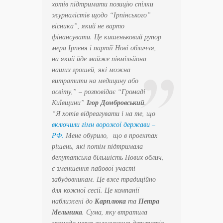
хотів підтримати позицію спілки
журналістів щодо “Ірпінського”
вісника”, який не варто
фінансувати. Це кишеньковий рупор
мера Ірпеня і партії Нові обличчя,
на який йде майже півмільйона
наших грошей, які можна
витратити на медицину або
освіту,” – розповідає “Громаді
Київщини”
Ігор Домбровський
.
“Я хотів відреагувати і на те, що
включили гімн ворожої держави –
РФ.
Мене обурило, що в проектах
рішень, які потім підтримала
депутатська більшість Нових облич,
є зменшення пайової участі
забудовникам. Це вже традиційно
для кожної сесії. Це компанії
наближені до
Карплюка
та
Петра
Мельника
. Сума, яку втратила
громада через голосування депутатів