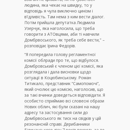
людина, яка чекає на швидку, то у
відповідь я чула виключно цинізм і
в’їдливість. Там нема з ким вести діалог.
Потім прийшла депутатка Людмила
Узерчук, яка наголосила, що треба
говорити з АТОвцями, аби ті навчили
Домбрвоського, як треба себе вести,” –
розповідає Ірина Федорів.
“Я попередила голову регламентної
комісії облради про те, що відбулося.
Домбровський є членом цієї комісії, яка
розглядала і дала висновки щодо
ситуації в Коцюбинському. Роман
Титикало, представник “Самопомочі”,
який очолює цю комісію, наголосив, що
за такі вчинки доведеться відповідати. Я
особисто сприймаю всі словесні образи
Нових облич, які були сказані на нашу
адресу та застосування сили до
Домбрвоського як тиск на свідків у цій
резонансній справі. Дерибанники
Біличанського лісу 7 років воюють за те,