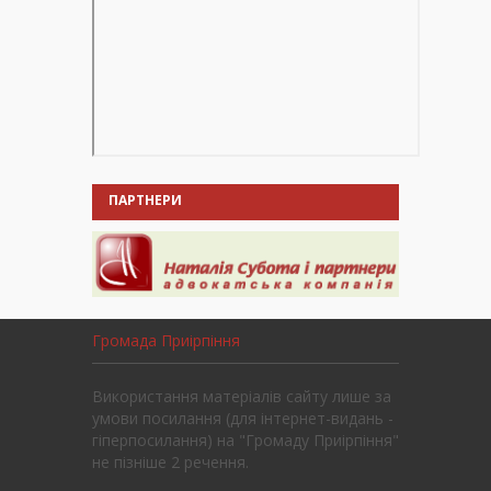
ПАРТНЕРИ
Громада Приірпіння
Використання матеріалів сайту лише за
умови посилання (для інтернет-видань -
гіперпосилання) на "Громаду Приірпіння"
не пізніше 2 речення.