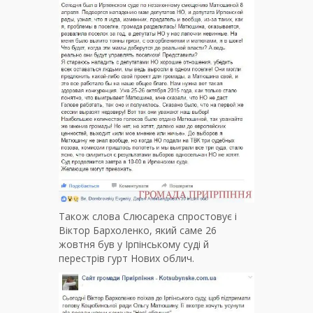
Також слова Слюсарека спростовує і
Віктор Бархоленко, який саме 26
жовтня був у Ірпінському суді й
перестрів гурт Нових облич.