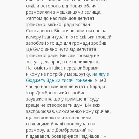
сиділи осторонь від Нових облич і
розмовляли з мешканцями селища.
Раптом до нас підійшов депутат
Ірпінської міської ради Богдан
Слюсаренко. Він почав знімати нас на
камеру і запитувати, хто скільки грошей
заробив і хто що для громади зробив.
Це було дивно чути від депутата
Ірпінської ради. Він сам громаді не
звітує, декларацію не оприлюднює.
Натомість ініціює перед виборами
нікому не потрібну маршрутку,
на яку з
бюджету йде 22 тисячі гривень
.
У цей
час до нас підійшов депутат облради
Ігор Домбровський і зробив
зауваження, що у приміщенні суду
краще не створювати шум. Він всіх
заспокоював. Слюсаренко йому кричав,
що він ховаються за жіночими
спідницями й далі провокував на
розмову, але Домбровський не
піддавався, розвернувся і відійшов,” –