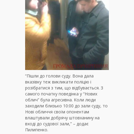
“Пішли до голови суду. Вона дала
вказівку теж викликати поліцію і
розібратися з тим, що відбувається. З
самого початку поведінка у “Нових
облич” була агресивна. Коли люди
заходили близько 10:00 до зали суду, то
Нові обличчя своїм опонентам
влаштували добрячу штовханину на
вході до судової зали,” – додає
Пилипенко.