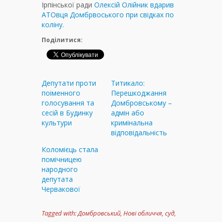
Ірпінської ради
Олексій Олійник вдарив
АТОвця Домбрвоського при свідках по
коліну.
Поділитися:
Депутати проти
Титикало:
поіменного
Перешкоджання
голосування та
Домбровському –
сесій в Будинку
адмін або
культури
кримінальна
відповідальність
Коломієць стала
помічницею
народного
депутата
Червакової
Tagged with:
Домбровський
,
Нові обличчя
,
суд
,