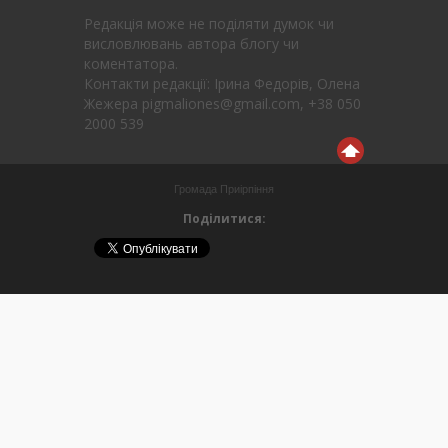
Редакція може не поділяти думок чи
висловлювань автора блогу чи
коментатора.
Контакти редакції: Ірина Федорів, Олена
Жежера pigmaliones@gmail.com, +38 050
2000 539
Громада Приірпіння
Поділитися: