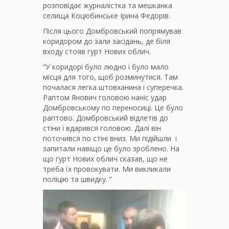
розповідає журналістка та мешканка
селища Коцюбинське Ірина Федорів.
Після цього Домбровський попрямував
коридором до зали засідань, де біля
входу стояв гурт Нових облич.
“У коридорі було людно і було мало
місця для того, щоб розминутися. Там
почалася легка штовханина і суперечка.
Раптом Янович головою наніс удар
Домбровському по переносиці. Це було
раптово. Домбровський відлетів до
стіни і вдарився головою. Далі він
поточився по стіні вниз. Ми підійшли і
запитали навіщо це було зроблено. На
що гурт Нових облич сказав, що не
треба їх провокувати. Ми викликали
поліцію та швидку. ”