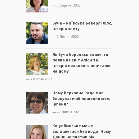
— 3 Серпня 2022
Буча – київське Беверлі Хілс,
історія злету
— 2 Липня 2022
Як Буча боролась за життя:
поява на світ Аліси та
історія польового шпиталю
на дому
— 7 Квітня 2022
Чому Верховна Рада має
блокувати збільшення меж
Ірпеня?
— 27 Липня 2021
Коцюбинське може
залишитися без води. Чому
Даніш не платив рік