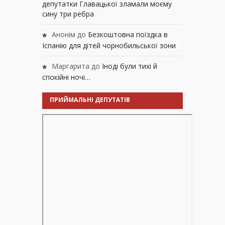
депутатки Главацької зламали моєму
сину три ребра
Анонім
до
Безкоштовна поїздка в
Іспанію для дітей чорнобильської зони
Маргарита
до
Іноді були тихі й
спокійні ночі…
ПРИЙМАЛЬНІ ДЕПУТАТІВ