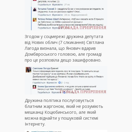
Згодом у соцмережі дружина депутата
від Нових облич (7 слкикання) Світлана
Лагода визнала, що Янович вдарив
Домбвроського головою, але громаді
про це розповіла дещо зашифровано.
Дружина політика послуговується
блатним жаргоном, який не розуміють
мешканці Коцюбинського, але який
можна віднайти у пошуковій системі
Інтернету.