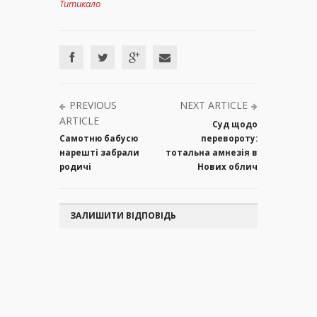
Титикало
PREVIOUS
NEXT ARTICLE
ARTICLE
Суд щодо
Самотню бабусю
перевороту:
нарешті забрали
тотальна амнезія в
родичі
Нових облич
ЗАЛИШИТИ ВІДПОВІДЬ