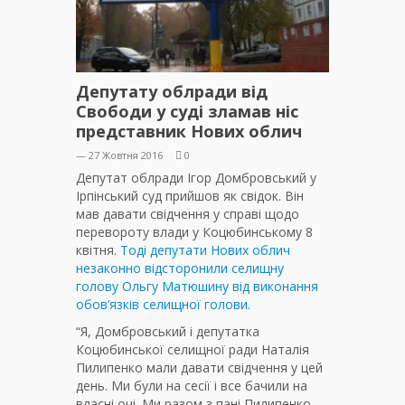
Депутату облради від
Свободи у суді зламав ніс
представник Нових облич
— 27 Жовтня 2016
0
Депутат облради Ігор Домбровський у
Ірпінський суд прийшов як свідок. Він
мав давати свідчення у справі щодо
перевороту влади у Коцюбинському 8
квітня.
Тоді депутати Нових облич
незаконно відсторонили селищну
голову Ольгу Матюшину від виконання
обов’язків селищної голови.
“Я, Домбровський і депутатка
Коцюбинської селищної ради Наталія
Пилипенко мали давати свідчення у цей
день. Ми були на сесії і все бачили на
власні очі. Ми разом з пані Пилипенко