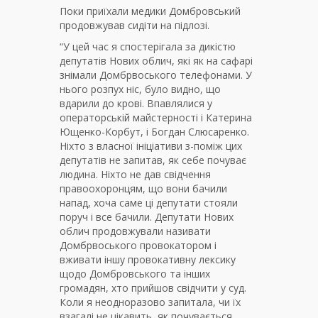
Поки приїхали медики Домбровський
продовжував сидіти на підлозі.
“У цей час я спостерігала за дикістю
депутатів Нових облич, які як на сафарі
знімали Домбрвоського телефонами. У
нього розпух ніс, було видно, що
вдарили до крові. Впавлялися у
операторській майстерності і Катерина
Ющенко-Корбут, і Богдан Слюсаренко.
Ніхто з власної ініціативи з-поміж цих
депутатів не запитав, як себе почуває
людина. Ніхто не дав свідчення
правоохоронцям, що вони бачили
напад, хоча саме ці депутати стояли
поруч і все бачили. Депутати Нових
облич продовжували називати
Домбрвоського провокатором і
вживати іншу провокативну лексику
щодо Домбровського та інших
громадян, хто прийшов свідчити у суд.
Коли я неодноразово запитала, чи їх
взагалі не цікавить, як почувається