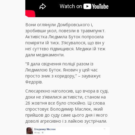
Вони оглянули Домбровського і,
зробивши укол, повезли в травмпункт.
Активістка Людмила Буток попросила
поміряти їй тиск. З’ясувалося, що він у
неї суттєво підвищився. Медики їй теж
дали медикаменти.
“Я дала свідчення поліції разом із
Людмилою Буток. Янович у цей час
просто зник з коридору,” – зауважує
Федорів.
Слюсарекно наголосив, що вчора в суді,
доки не з’явилися активісти, станом на
26 жовтня все було спокійно. Ці слова
спростовує Володимир Маслюк, який
прийшов до суду саме цього дня і якого
доволі агресивно і з лайкою зустрічали.