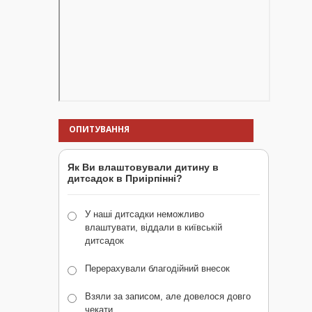
ОПИТУВАННЯ
Як Ви влаштовували дитину в
дитсадок в Приірпінні?
У наші дитсадки неможливо
влаштувати, віддали в київській
дитсадок
Перерахували благодійний внесок
Взяли за записом, але довелося довго
чекати