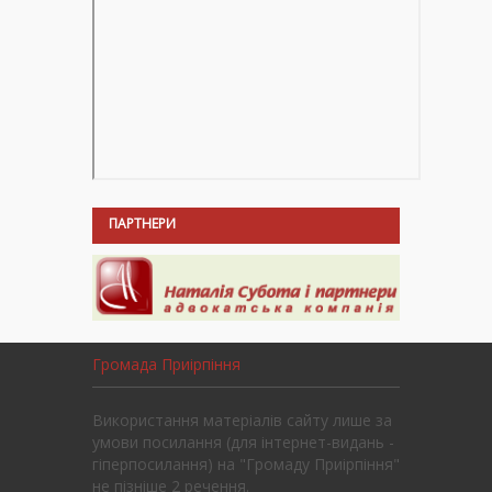
ПАРТНЕРИ
Громада Приірпіння
Використання матеріалів сайту лише за
умови посилання (для інтернет-видань -
гіперпосилання) на "Громаду Приірпіння"
не пізніше 2 речення.