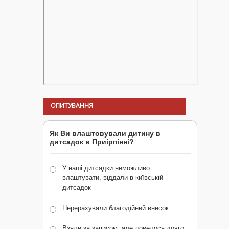
ОПИТУВАННЯ
Як Ви влаштовували дитину в
дитсадок в Приірпінні?
У наші дитсадки неможливо
влаштувати, віддали в київській
дитсадок
Перерахували благодійний внесок
Взяли за записом, але довелося довго