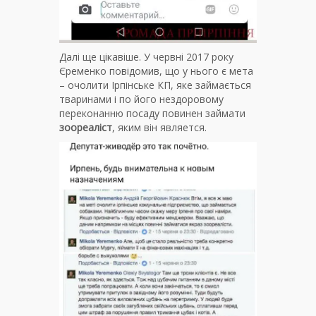
Далі ще цікавіше. У червні 2017 року
Єременко повідомив, що у нього є мета
– очолити Ірпінське КП, яке займається
тваринами і по його нездоровому
переконанню посаду повинен займати
зоореаліст
, яким він является.