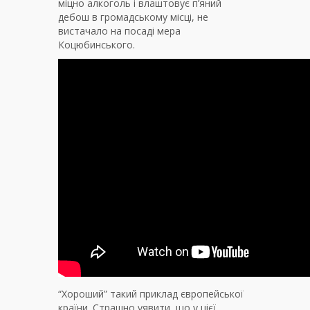
міцно алкоголь і влаштовує п’яний
дебош в громадському місці, не
вистачало на посаді мера
Коцюбинського.
“Хороший” такий приклад європейської
країни. Страшно уявити, що у цієї