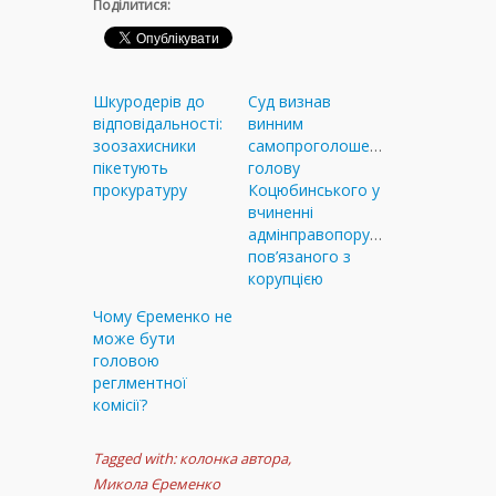
Поділитися:
Шкуродерів до
Суд визнав
відповідальності:
винним
зоозахисники
самопроголошеного
пікетують
голову
прокуратуру
Коцюбинського у
вчиненні
адмінправопорушення,
пов’язаного з
корупцією
Чому Єременко не
може бути
головою
реглментної
комісії?
Tagged with:
колонка автора
,
Микола Єременко