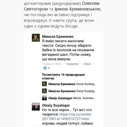
догхантерами (шкуродерами)
Олексієм
Святогором
та
Іриною Кременовською
,
чиї погляди він активно підтримує і
впроваджує. Є навіть група, де вони
один з одним ведуть бесіди.