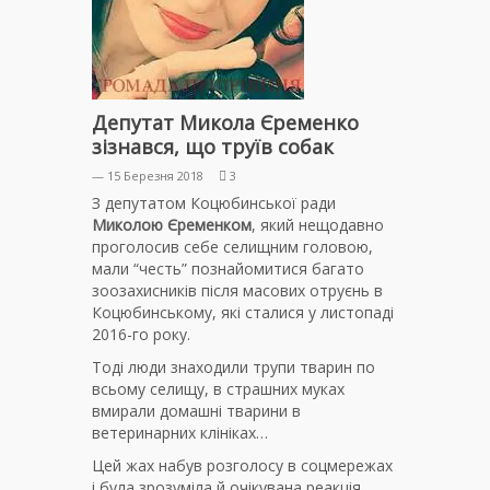
Депутат Микола Єременко
зізнався, що труїв собак
— 15 Березня 2018
3
З депутатом Коцюбинської ради
Миколою Єременком
, який нещодавно
проголосив себе селищним головою,
мали “честь” познайомитися багато
зоозахисників після масових отруєнь в
Коцюбинському, які сталися у листопаді
2016-го року.
Тоді люди знаходили трупи тварин по
всьому селищу, в страшних муках
вмирали домашні тварини в
ветеринарних клініках…
Цей жах набув розголосу в соцмережах
і була зрозуміла й очікувана реакція