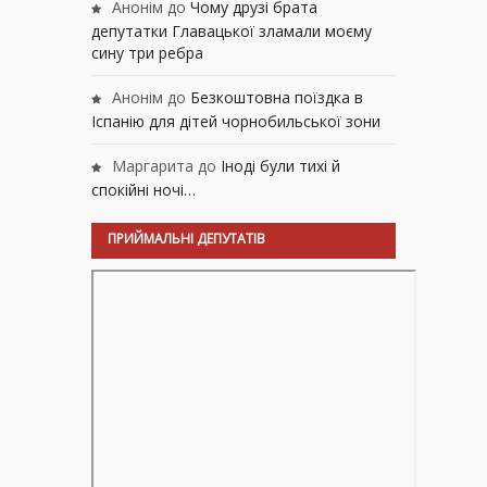
Анонім
до
Чому друзі брата
депутатки Главацької зламали моєму
сину три ребра
Анонім
до
Безкоштовна поїздка в
Іспанію для дітей чорнобильської зони
Маргарита
до
Іноді були тихі й
спокійні ночі…
ПРИЙМАЛЬНІ ДЕПУТАТІВ