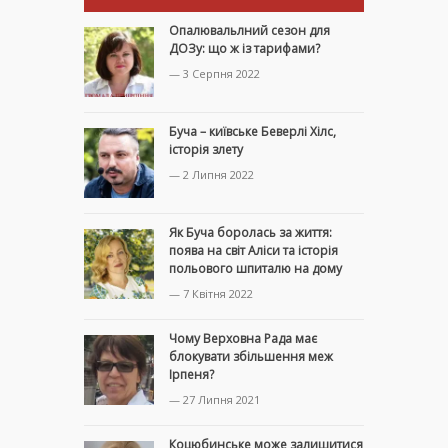
Опалювальлний сезон для
ДОЗу: що ж із тарифами?
— 3 Серпня 2022
Буча – київське Беверлі Хілс,
історія злету
— 2 Липня 2022
Як Буча боролась за життя:
поява на світ Аліси та історія
польового шпиталю на дому
— 7 Квітня 2022
Чому Верховна Рада має
блокувати збільшення меж
Ірпеня?
— 27 Липня 2021
Коцюбинське може залишитися