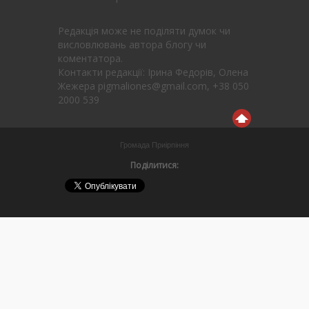
Редакція може не поділяти думок чи
висловлювань автора блогу чи
коментатора.
Контакти редакції: Ірина Федорів, Олена
Жежера pigmaliones@gmail.com, +38 050
2000 539
Громада Приірпіння
Поділитися: