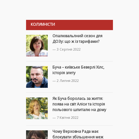
КОЛУМНІСТИ
Опалювальлний сезон для
ДОЗу: що ж із тарифами?
— 3 Серпня 2022
Буча – київське Беверлі Хілс,
історія злету
— 2 Липня 2022
Як Буча боролась за життя:
поява на світ Аліси та історія
польового шпиталю на дому
— 7 Квітня 2022
Чому Верховна Рада має
блокувати збільшення меж