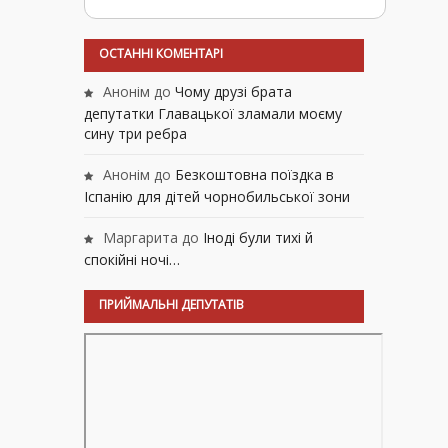
ОСТАННІ КОМЕНТАРІ
Анонім
до
Чому друзі брата
депутатки Главацької зламали моєму
сину три ребра
Анонім
до
Безкоштовна поїздка в
Іспанію для дітей чорнобильської зони
Маргарита
до
Іноді були тихі й
спокійні ночі…
ПРИЙМАЛЬНІ ДЕПУТАТІВ