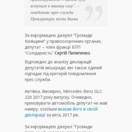
вступило в законну силу”, –
повідомляє прес-служба
Прокуратури міста Києва.
За інформацією джерел “Громади
Київщини” у правоохоронних органах,
депутат – член фракції БПП
“Солідарність”
Сергій Пилипенко.
Відповідно до аналізу декларацій
депутатів міськради, він також єдиний
підпадає під критерій повідомлення
прес-служби.
Автівка, ймовірно, Mercedes-Benz GLC
220 2017 року випуску. Очевидно,
приховувати автомобіль депутат не мав
наміру, оскільки
вказав його в своїй
декларації
за весь 2017 рік.
За інформацією джерел “Громади