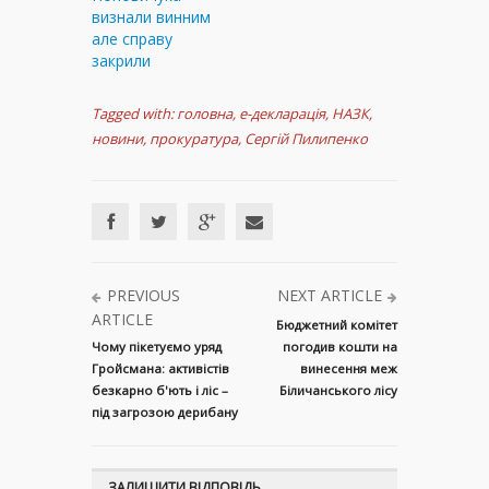
визнали винним
але справу
закрили
Tagged with:
головна
,
е-декларація
,
НАЗК
,
новини
,
прокуратура
,
Сергій Пилипенко
PREVIOUS
NEXT ARTICLE
ARTICLE
Бюджетний комітет
Чому пікетуємо уряд
погодив кошти на
Гройсмана: активістів
винесення меж
безкарно б'ють і ліс –
Біличанського лісу
під загрозою дерибану
ЗАЛИШИТИ ВІДПОВІДЬ