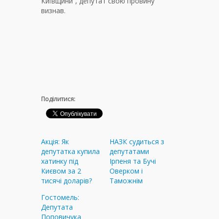
Київщини”, депутат свою провину
визнав.
Поділитися:
Акція: Як
НАЗК судиться з
депутатка купила
депутатами
хатинку під
Ірпеня та Бучі
Києвом за 2
Оверком і
тисячі доларів?
Таможнім
Гостомель:
Депутата
Поповичука