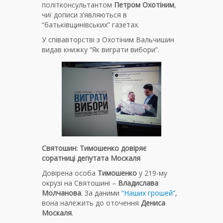
політконсультантом
Петром Охотіним
,
чиї дописи з’являються в
“батьківщинівських” газетах.
У співавторстві з Охотіним Вальчишин
видав книжку “Як виграти вибори”.
Святошин: Тимошенко довіряє
соратниці депутата Москаля
Довірена особа
Тимошенко
у 219-му
окрузі на Святошині –
Владислава
Молчанова
. За даними
“Наших грошей”
,
вона належить до оточення
Дениса
Москаля
.