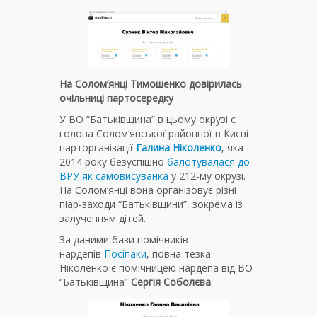
На Солом’янці Тимошенко довірилась
очільниці партосередку
У ВО “Батьківщина” в цьому окрузі є
голова Солом’янської районної в Києві
парторганізації
Галина Ніколенко
, яка
2014 року безуспішно
балотувалася до
ВРУ як самовисуванка
у 212-му окрузі.
На Солом’янці вона організовує різні
піар-заходи “Батьківщини”, зокрема із
залученням дітей.
За даними бази помічників
нардепів
Посіпаки
, повна тезка
Ніколенко є помічницею нардепа від ВО
“Батьківщина”
Сергія Соболєва
.