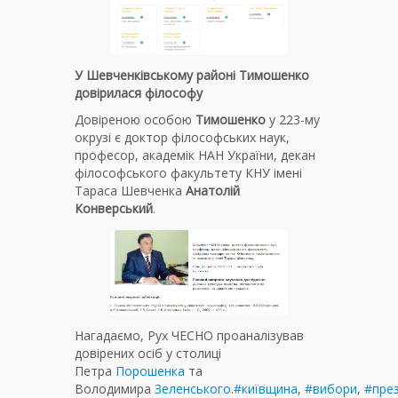
У Шевченківському районі Тимошенко
довірилася філософу
Довіреною особою
Тимошенко
у 223-му
окрузі є доктор філософських наук,
професор, академік НАН України, декан
філософського факультету КНУ імені
Тараса Шевченка
Анатолій
Конверський
.
Нагадаємо, Рух ЧЕСНО проаналізував
довірених осіб у столиці
Петра
Порошенка
та
Володимира
Зеленського
.
#київщина
,
#вибори
,
#през