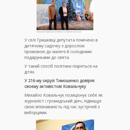
У селі Гришківці депутата помічено в
дитячому садочку з дорослою
промовою до малечі й солодкими
подарунками до свята.
У такий спосіб політики піаряться на
дітях.
У 216-му окрузі Тимошенко довіряє
своєму активістові Ковальчуку
Михайло Ковальчук позиціонує себе як
журналіст і громадський діяч, підвищує
свою впізнаваність під час зустрічей з
виборцями.