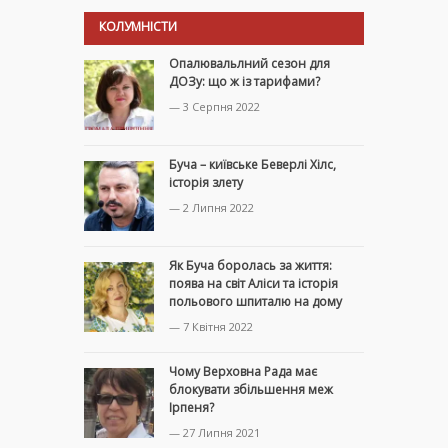
КОЛУМНІСТИ
Опалювальлний сезон для
ДОЗу: що ж із тарифами?
— 3 Серпня 2022
Буча – київське Беверлі Хілс,
історія злету
— 2 Липня 2022
Як Буча боролась за життя:
поява на світ Аліси та історія
польового шпиталю на дому
— 7 Квітня 2022
Чому Верховна Рада має
блокувати збільшення меж
Ірпеня?
— 27 Липня 2021