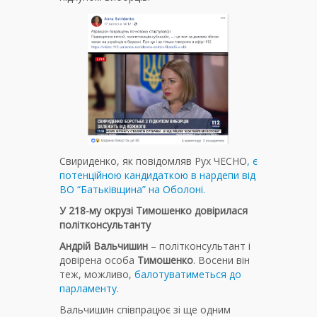
Свириденко, як повідомляв Рух ЧЕСНО
, є
потенційною кандидаткою в нардепи від
ВО “Батьківщина” на Оболоні.
У 218-му окрузі Тимошенко довірилася
політконсультанту
Андрій Вальчишин
– політконсультант і
довірена особа
Тимошенко
. Восени він
теж, можливо,
балотуватиметься до
парламенту
.
Вальчишин співпрацює зі ще одним