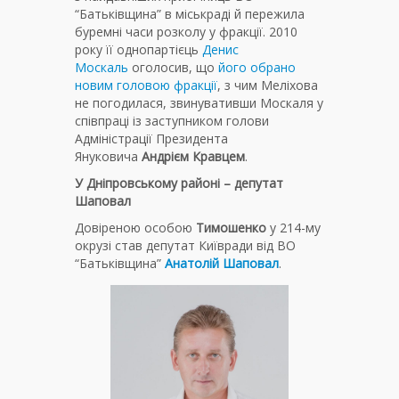
“Батьківщина” в міськраді й пережила
буремні часи розколу у фракції. 2010
року її однопартієць
Денис
Москаль
оголосив, що
його обрано
новим головою фракції
, з чим Меліхова
не погодилася, звинувативши Москаля у
співпраці із заступником голови
Адміністрації Президента
Януковича
Андрієм Кравцем
.
У Дніпровському районі – депутат
Шаповал
Довіреною особою
Тимошенко
у 214-му
окрузі став депутат Київради від ВО
“Батьківщина”
Анатолій Шаповал
.