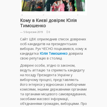
Кому в Києві довіряє Юлія
Тимошенко
— 5 Березня 2019
0
Сайт ЦВК оприлюднив список довірених
осіб кандидатів на президентських
виборах. Рух ЧЕСНО поцікавився, кому ж
кандидатка
Юлія Тимошенко
довірила
свою репутацію в столиці.
Довірені особи, згідно із законом,
ведуть агітацію та сприяють кандидату
на посаду Президента України у
виборчому процесі, представляють
його інтереси у відносинах з виборчими
комісіями, іншими державними органами
та органами місцевого самоврядування,
засобами масової інформації,
об’єднаннями громадян, виборцями. Про