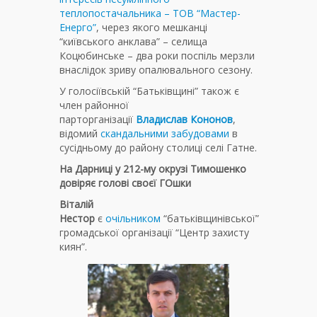
теплопостачальника – ТОВ “Мастер-
Енерго”
, через якого мешканці
“київського анклава” – селища
Коцюбинське – два роки поспіль мерзли
внаслідок зриву опалювального сезону.
У голосіївській “Батьківщині” також є
член районної
парторганізації
Владислав Кононов
,
відомий
скандальними забудовами
в
сусідньому до району столиці селі Гатне.
На Дарниці у 212-му окрузі Тимошенко
довіряє голові своєї ГОшки
Віталій
Нестор
є
очільником
“батьківщинівської”
громадської організації “Центр захисту
киян”.