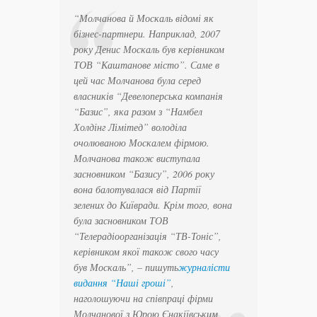
“Молчанова й Москаль відомі як
бізнес-партнери. Наприклад, 2007
року Денис Москаль був керівником
ТОВ “Каштанове місто”. Саме в
цей час Молчанова була серед
власників “Девелоперська компанія
“Базис”, яка разом з “Намбел
Холдінг Лімітед” володіла
очолюваною Москалем фірмою.
Молчанова також виступала
засновником “Базису”, 2006 року
вона балотувалася від Партії
зелених до Київради. Крім того, вона
була засновником ТОВ
“Телерадіоорганізація “ТВ-Тоніс”,
керівником якої також свого часу
був Москаль”
, – пишуть
журналісти
видання “Наші гроші”
,
наголошуючи на співпраці фірми
Молчанової з Юрою Єнакіївським