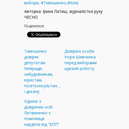
вибори
,
#Тимошенко
,
#Київ
Авторка: Ірина Латиш, журналістка руху
ЧЕСНО
Поділитися:
Тимошенко
Довірені особи
довіряє
Ігоря Шевченка
депутатам
перед виборами
Київради,
шукали роботу
забудовникам,
юристам,
політконсультанту
і декану
Однією з
довірених осіб
Литвиненко є
помічниця
нардепа від “БПП”