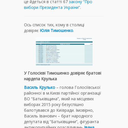
це йдеться в статті 67
закону “Про
вибори Президента України”
.
Ось список тих, кому в столиці
довіряє
Юлія Тимошенко
.
У Голосієві Тимошенко довіряє братові
нардепа Крулька
Василь Крулько
– голова Голосіївської
районної в м.Києві партійної організації
ВО “Батьківщина”, який на місцевих
виборах 2015 року безуспішно
балотувався до Київради. Імовірно,
Василь Іванович – брат народного
депутата від “Батьківщини”, фігуранта
антикорупційних розслідувань
Івана