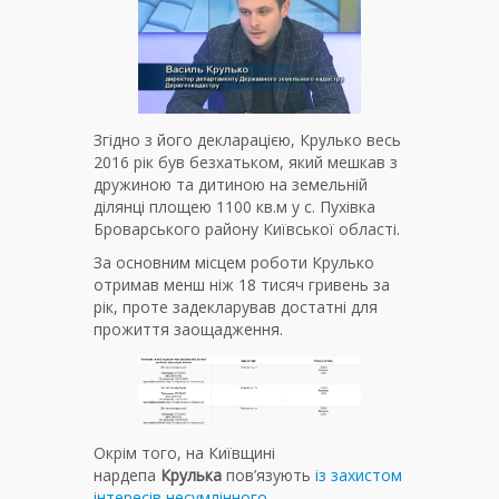
Згідно з його декларацією, Крулько весь
2016 рік був безхатьком, який мешкав з
дружиною та дитиною на земельній
ділянці площею 1100 кв.м у с. Пухівка
Броварського району Київської області.
За основним місцем роботи Крулько
отримав менш ніж 18 тисяч гривень за
рік, проте задекларував достатні для
прожиття заощадження.
Окрім того, на Київщині
нардепа
Крулька
пов’язують
із захистом
інтересів несумлінного