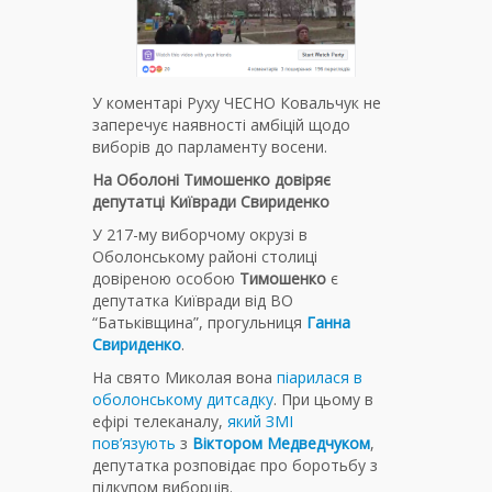
У коментарі Руху ЧЕСНО Ковальчук не
заперечує наявності амбіцій щодо
виборів до парламенту восени.
На Оболоні Тимошенко довіряє
депутатці Київради Свириденко
У 217-му виборчому окрузі в
Оболонському районі столиці
довіреною особою
Тимошенко
є
депутатка Київради від ВО
“Батьківщина”, прогульниця
Ганна
Свириденко
.
На свято Миколая вона
піарилася в
оболонському дитсадку
. При цьому в
ефірі телеканалу,
який ЗМІ
пов’язують
з
Віктором Медведчуком
,
депутатка розповідає про боротьбу з
підкупом виборців.