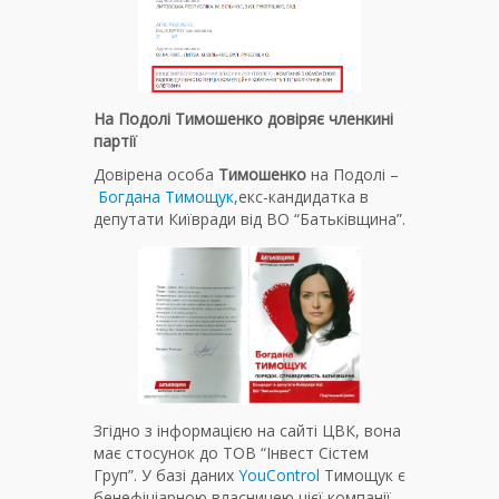
На Подолі Тимошенко довіряє членкині
партії
Довірена особа
Тимошенко
на Подолі –
Богдана Тимощук,
екс-кандидатка в
депутати Київради від ВО “Батьківщина”.
Згідно з інформацією на сайті ЦВК, вона
має стосунок до ТОВ “Інвест Сістем
Груп”. У базі даних
YouControl
Тимощук є
бенефіціарною власницею цієї компанії.