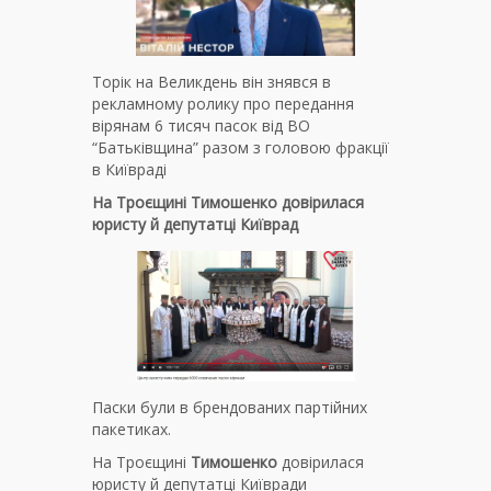
Торік на Великдень він знявся в
рекламному ролику про передання
вірянам 6 тисяч пасок від ВО
“Батьківщина” разом з головою фракції
в Київраді
На Троєщині Тимошенко довірилася
юристу й депутатці Київрад
Паски були в брендованих партійних
пакетиках.
На Троєщині
Тимошенко
довірилася
юристу й депутатці Київради