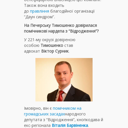
Також вона входить
до
правління
благодійної організації
“Даун синдром”.
На Печерську Тимошенко довірилася
помічникові нардепа з “Відродження”?
У 221-му окрузі довіреною
особою
Тимошенко
став
адвокат
Віктор Сурник
.
Імовірно, він є
помічником на
громадських засадах
народного
депутата з “Відродження”, кнопкодава й
екс-регіонала
Віталія Барвіненка
.