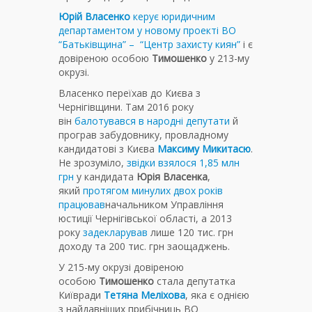
Юрій Власенко
керує юридичним
департаментом у новому проекті ВО
“Батьківщина” – “Центр захисту киян”
і є
довіреною особою
Тимошенко
у 213-му
окрузі.
Власенко переїхав до Києва з
Чернігівщини. Там 2016 року
він
балотувався в народні депутати
й
програв забудовнику, провладному
кандидатові з Києва
Максиму Микитасю
.
Не зрозуміло,
звідки взялося 1,85 млн
грн
у кандидата
Юрія Власенка
,
який
протягом минулих двох років
працював
начальником Управління
юстиції Чернігівської області, а 2013
року
задекларував
лише 120 тис. грн
доходу та 200 тис. грн заощаджень.
У 215-му окрузі довіреною
особою
Тимошенко
стала депутатка
Київради
Тетяна Меліхова
, яка є однією
з найдавніших прибічниць ВО