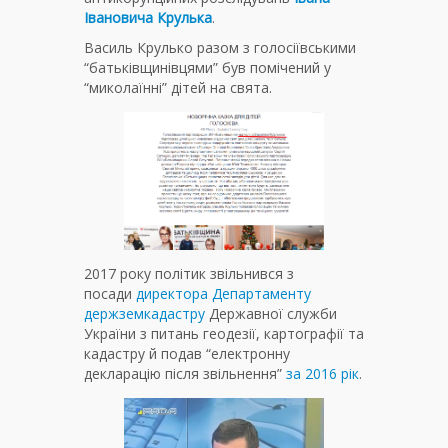
Івановича Крулька
.
Василь Крулько разом з голосіївськими
“батьківщинівцями” був помічений у
“миколаїнні” дітей на свята.
2017 року політик звільнився з
посади
директора Департаменту
держземкадастру
Державної служби
України з питань геодезії, картографії та
кадастру й подав “електронну
декларацію після звільнення”
за 2016 рік
.