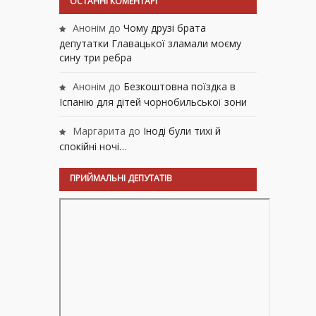
ОСТАННІ КОМЕНТАРІ
Анонім
до
Чому друзі брата
депутатки Главацької зламали моєму
сину три ребра
Анонім
до
Безкоштовна поїздка в
Іспанію для дітей чорнобильської зони
Маргарита
до
Іноді були тихі й
спокійні ночі…
ПРИЙМАЛЬНІ ДЕПУТАТІВ