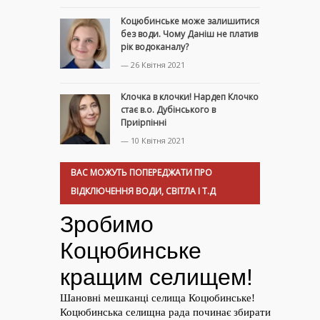
Коцюбинське може залишитися
без води. Чому Даніш не платив
рік водоканалу?
— 26 Квітня 2021
Клочка в клочки! Нардеп Клочко
стає в.о. Дубінського в
Приірпінні
— 10 Квітня 2021
ВАС МОЖУТЬ ПОПЕРЕДЖАТИ ПРО
ВІДКЛЮЧЕННЯ ВОДИ, СВІТЛА І Т.Д