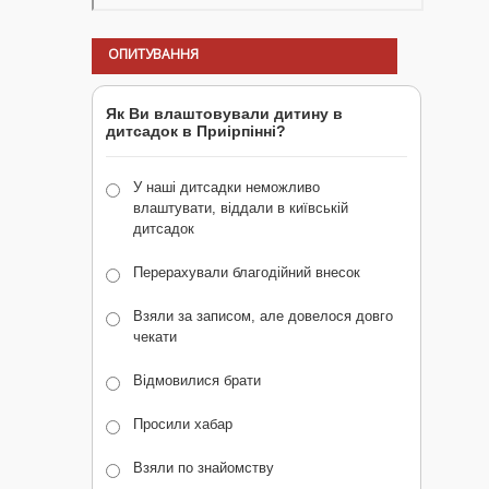
ОПИТУВАННЯ
Як Ви влаштовували дитину в
дитсадок в Приірпінні?
У наші дитсадки неможливо
влаштувати, віддали в київській
дитсадок
Перерахували благодійний внесок
Взяли за записом, але довелося довго
чекати
Відмовилися брати
Просили хабар
Взяли по знайомству