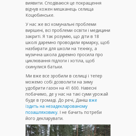
виявити. Сподіваюся це покращення
відчув кожен мешканець селища
Коцюбинське.
У нас же всі комунальні проблеми
вирішені, всі проблеми освіти і медицини
закриті. Я так розумію, що діти в 18
школі даремно проводили ярмарку, щоб
назбирати для школи на техніку, а
музична школа даремно просила про
циклювання підлоги і хотіла, щоб
скинулися батьки.
Ми вже все зробили в селищі і тепер
можемо собі дозволити на зиму
удобрити газон на 41 600. Навесні
побачимо, де у нас на такі суми урожай
буде в громаді. До речі, Даніш
вже
їздить на незадекларованому
позашляховику
. І не бачить потреби
його декларувати.