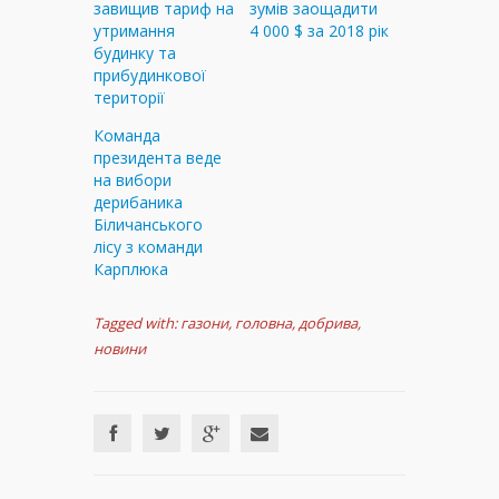
завищив тариф на
зумів заощадити
утримання
4 000 $ за 2018 рік
будинку та
прибудинкової
території
Команда
президента веде
на вибори
дерибаника
Біличанського
лісу з команди
Карплюка
Tagged with:
газони
,
головна
,
добрива
,
новини