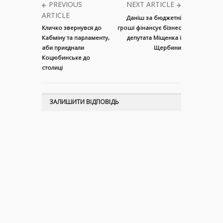
PREVIOUS
NEXT ARTICLE
ARTICLE
Даніш за бюджетні
Кличко звернувся до
гроші фінансує бізнес
Кабміну та парламенту,
депутата Міщенка і
аби приєднали
Щербини
Коцюбинське до
столиці
ЗАЛИШИТИ ВІДПОВІДЬ