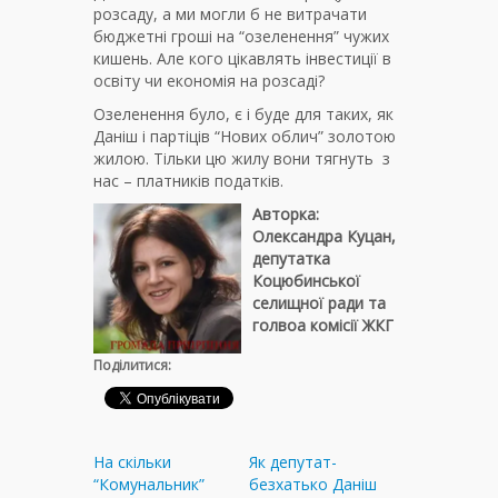
розсаду, а ми могли б не витрачати
бюджетні гроші на “озеленення” чужих
кишень. Але кого цікавлять інвестиції в
освіту чи економія на розсаді?
Озеленення було, є і буде для таких, як
Даніш і партіців “Нових облич” золотою
жилою. Тільки цю жилу вони тягнуть з
нас – платників податків.
Авторка:
Олександра Куцан,
депутатка
Коцюбинської
селищної ради та
голвоа комісії ЖКГ
Поділитися:
На скільки
Як депутат-
“Комунальник”
безхатько Даніш