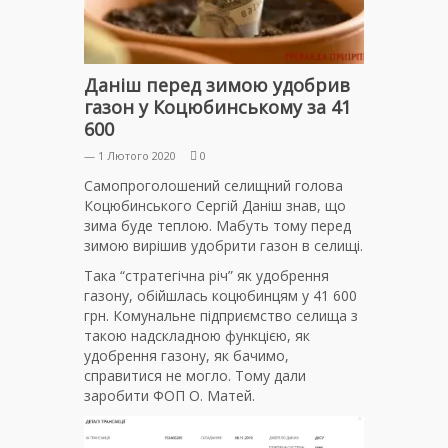
Даніш перед зимою удобрив
газон у Коцюбинському за 41
600
— 1 Лютого 2020
0
Самопроголошений селищний голова
Коцюбинського Сергій Даніш знав, що
зима буде теплою. Мабуть тому перед
зимою вирішив удобрити газон в селищі.
Така “стратегічна річ” як удобрення
газону, обійшлась коцюбинцям у 41 600
грн. Комунальне підприємство селища з
такою надскладною функцією, як
удобрення газону, як бачимо,
справитися не могло. Тому дали
заробити ФОП О. Матей.