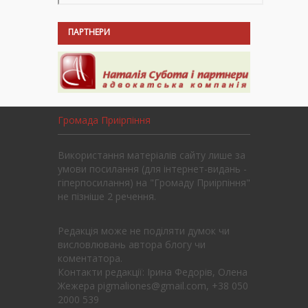
ПАРТНЕРИ
Громада Приірпіння
Використання матеріалів сайту лише за
умови посилання (для інтернет-видань -
гіперпосилання) на "Громаду Приірпіння"
не пізніше 2 речення.
Редакція може не поділяти думок чи
висловлювань автора блогу чи
коментатора.
Контакти редакції: Ірина Федорів, Олена
Жежера pigmaliones@gmail.com, +38 050
2000 539