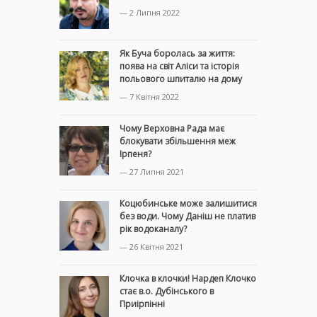
— 2 Липня 2022
Як Буча боролась за життя:
поява на світ Аліси та історія
польового шпиталю на дому
— 7 Квітня 2022
Чому Верховна Рада має
блокувати збільшення меж
Ірпеня?
— 27 Липня 2021
Коцюбинське може залишитися
без води. Чому Даніш не платив
рік водоканалу?
— 26 Квітня 2021
Клочка в клочки! Нардеп Клочко
стає в.о. Дубінського в
Приірпінні