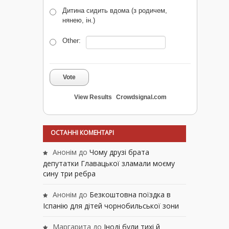
Дитина сидить вдома (з родичем,
нянею, ін.)
Other:
Vote
View Results
Crowdsignal.com
ОСТАННІ КОМЕНТАРІ
Анонім
до
Чому друзі брата
депутатки Главацької зламали моєму
сину три ребра
Анонім
до
Безкоштовна поїздка в
Іспанію для дітей чорнобильської зони
Маргарита
до
Іноді були тихі й