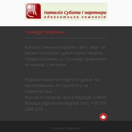
Громада Приірпіння
Використання матеріалів сайту лише за
умови посилання (для інтернет-видань -
гіперпосилання) на "Громаду Приірпіння"
не пізніше 2 речення.
Редакція може не поділяти думок чи
висловлювань автора блогу чи
коментатора.
Контакти редакції: Ірина Федорів, Олена
Жежера pigmaliones@gmail.com, +38 050
2000 539
Громада Приірпіння