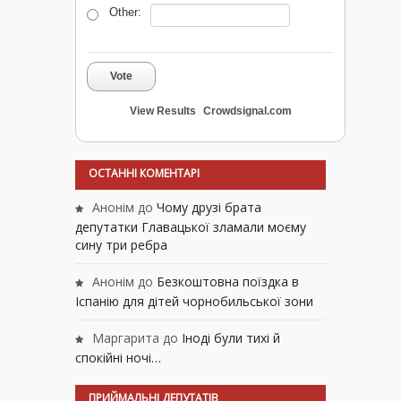
Other:
Vote
View Results
Crowdsignal.com
ОСТАННІ КОМЕНТАРІ
Анонім
до
Чому друзі брата
депутатки Главацької зламали моєму
сину три ребра
Анонім
до
Безкоштовна поїздка в
Іспанію для дітей чорнобильської зони
Маргарита
до
Іноді були тихі й
спокійні ночі…
ПРИЙМАЛЬНІ ДЕПУТАТІВ