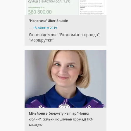
“Нелегали” Uber Shuttle
—
15 Жовтня 2019
Як повідомляє “Економічна правда”,
“маршрутки”
Мільйони з бюджету на піар “Нових
облич”: скільки коштував громаді НО-
мандат?