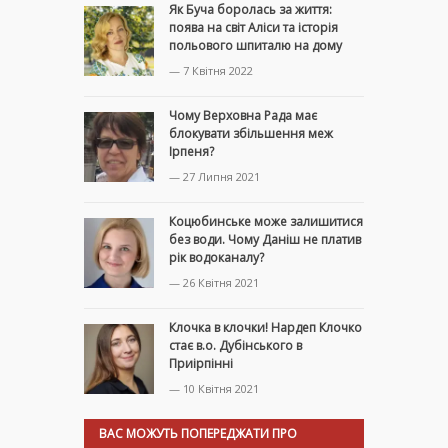
Як Буча боролась за життя:
поява на світ Аліси та історія
польового шпиталю на дому
— 7 Квітня 2022
Чому Верховна Рада має
блокувати збільшення меж
Ірпеня?
— 27 Липня 2021
Коцюбинське може залишитися
без води. Чому Даніш не платив
рік водоканалу?
— 26 Квітня 2021
Клочка в клочки! Нардеп Клочко
стає в.о. Дубінського в
Приірпінні
— 10 Квітня 2021
ВАС МОЖУТЬ ПОПЕРЕДЖАТИ ПРО