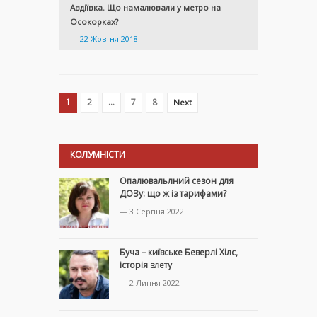
Авдіївка. Що намалювали у метро на
Осокорках?
—
22 Жовтня 2018
1
2
…
7
8
Next
КОЛУМНІСТИ
Опалювальлний сезон для
ДОЗу: що ж із тарифами?
— 3 Серпня 2022
Буча – київське Беверлі Хілс,
історія злету
— 2 Липня 2022