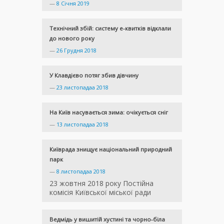
—
8 Січня 2019
Технічний збій: систему е-квитків відклали
до нового року
—
26 Грудня 2018
У Клавдієво потяг збив дівчину
—
23 листопадаа 2018
На Київ насувається зима: очікується сніг
—
13 листопадаа 2018
Київрада знищує національний природний
парк
—
8 листопадаа 2018
23 жовтня 2018 року Постійна
комісія Київської міської ради
Ведмідь у вишитій хустині та чорно-біла