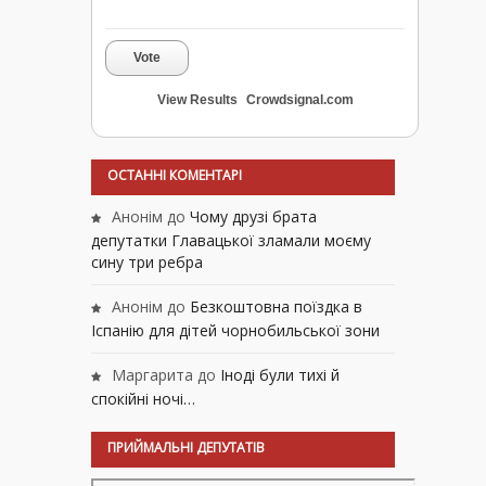
Vote
View Results
Crowdsignal.com
ОСТАННІ КОМЕНТАРІ
Анонім
до
Чому друзі брата
депутатки Главацької зламали моєму
сину три ребра
Анонім
до
Безкоштовна поїздка в
Іспанію для дітей чорнобильської зони
Маргарита
до
Іноді були тихі й
спокійні ночі…
ПРИЙМАЛЬНІ ДЕПУТАТІВ