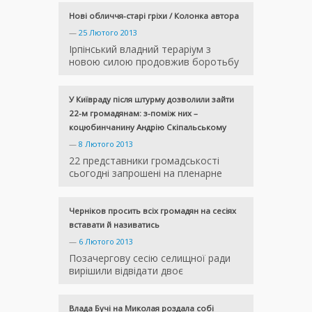
Нові обличчя-старі гріхи / Колонка автора
—
25 Лютого 2013
Ірпінський владний тераріум з
новою силою продовжив боротьбу
У Київраду після штурму дозволили зайти
22-м громадянам: з-поміж них –
коцюбинчанину Андрію Скіпальському
—
8 Лютого 2013
22 представники громадськості
сьогодні запрошені на пленарне
Черніков просить всіх громадян на сесіях
вставати й називатись
—
6 Лютого 2013
Позачергову сесію селищної ради
вирішили відвідати двоє
Влада Бучі на Миколая роздала собі