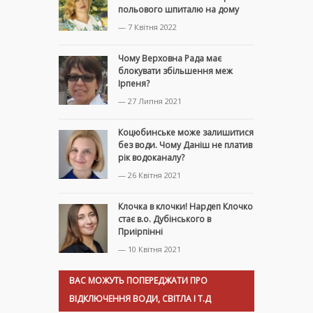
польового шпиталю на дому
— 7 Квітня 2022
Чому Верховна Рада має
блокувати збільшення меж
Ірпеня?
— 27 Липня 2021
Коцюбинське може залишитися
без води. Чому Даніш не платив
рік водоканалу?
— 26 Квітня 2021
Клочка в клочки! Нардеп Клочко
стає в.о. Дубінського в
Приірпінні
— 10 Квітня 2021
ВАС МОЖУТЬ ПОПЕРЕДЖАТИ ПРО
ВІДКЛЮЧЕННЯ ВОДИ, СВІТЛА І Т.Д