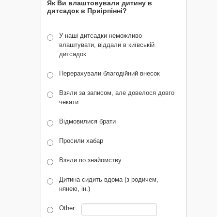
Як Ви влаштовували дитину в
дитсадок в Приірпінні?
У наші дитсадки неможливо
влаштувати, віддали в київській
дитсадок
Перерахували благодійний внесок
Взяли за записом, але довелося довго
чекати
Відмовилися брати
Просили хабар
Взяли по знайомству
Дитина сидить вдома (з родичем,
нянею, ін.)
Other: