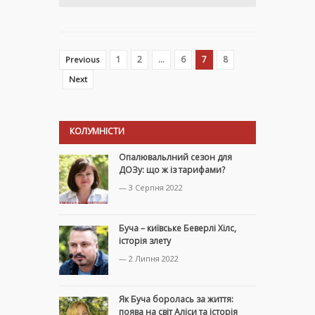
1
2
…
6
7
8
Previous
Next
КОЛУМНІСТИ
Опалювальлний сезон для
ДОЗу: що ж із тарифами?
— 3 Серпня 2022
Буча – київське Беверлі Хілс,
історія злету
— 2 Липня 2022
Як Буча боролась за життя:
поява на світ Аліси та історія