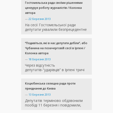
Гостомельська рада своїми рішеннями
цензурує роботу журналістів / Колонка
автора
—
22 Березня 2013
На сесії Гостомельської ради
депутати ухвалили безпрецедентне
“Подивіться, які в нас депутати дебіли”, або
Чубанина на позачерговій сесії в Ірпені /
Колонка автора
—
18 Березня 2013
Через відсутність
депутатів-“ударівців” в Ірпені тричі
Коцюбинська селищна рада проти
приєднання до Києва
—
13 Березня 2013
Депутатів терміново обдзвонили
пообіді 11 березня і повідомили,