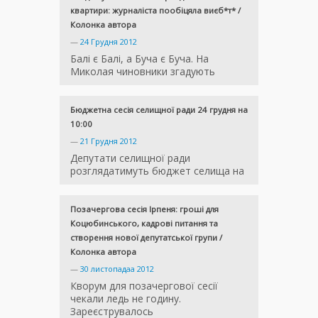
квартири: журналіста пообіцяла виєб*т* /
Колонка автора
—
24 Грудня 2012
Балі є Балі, а Буча є Буча. На
Миколая чиновники згадують
Бюджетна сесія селищної ради 24 грудня на
10:00
—
21 Грудня 2012
Депутати селищної ради
розглядатимуть бюджет селища на
Позачергова сесія Ірпеня: гроші для
Коцюбинського, кадрові питання та
створення нової депутатської групи /
Колонка автора
—
30 листопадаа 2012
Кворум для позачергової сесії
чекали ледь не годину.
Зареєструвалось