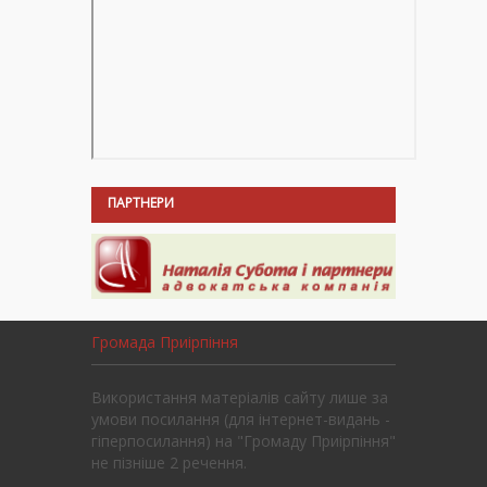
ПАРТНЕРИ
Громада Приірпіння
Використання матеріалів сайту лише за
умови посилання (для інтернет-видань -
гіперпосилання) на "Громаду Приірпіння"
не пізніше 2 речення.