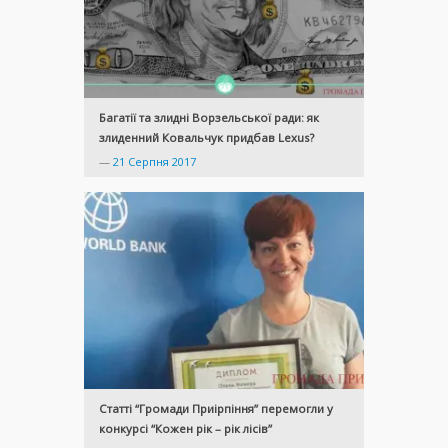
Багатії та злидні Ворзельської ради: як
злиденний Ковальчук придбав Lexus?
—
21 Серпня 2017
Статті “Громади Приірпіння” перемогли у
конкурсі “Кожен рік – рік лісів”