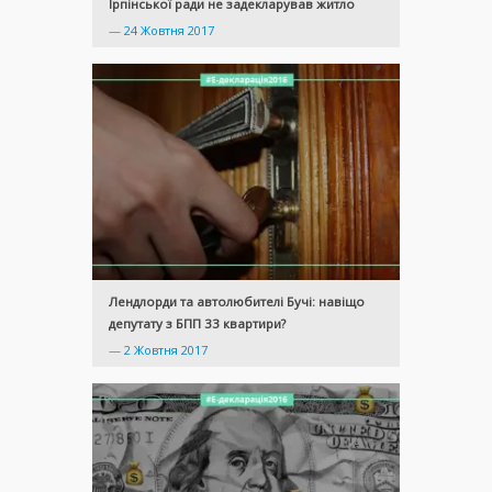
Ірпінської ради не задекларував житло
—
24 Жовтня 2017
Лендлорди та автолюбителі Бучі: навіщо
депутату з БПП 33 квартири?
—
2 Жовтня 2017