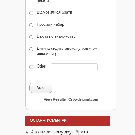
чекати
Відмовилися брати
Просили хабар
Взяли по знайомству
Дитина сидить вдома (з родичем,
нянею, ін.)
Other:
Vote
View Results
Crowdsignal.com
ОСТАННІ КОМЕНТАРІ
Анонім
до
Чому друзі брата