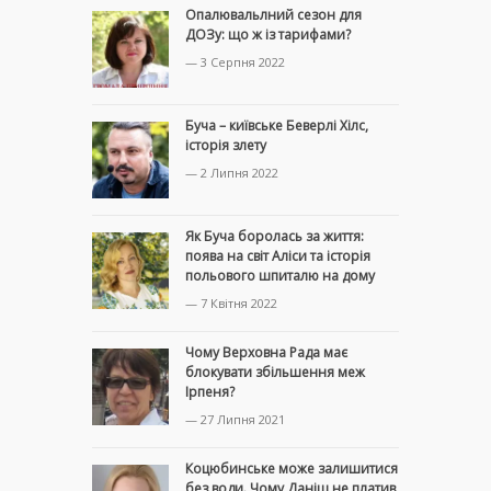
Опалювальлний сезон для
ДОЗу: що ж із тарифами?
— 3 Серпня 2022
Буча – київське Беверлі Хілс,
історія злету
— 2 Липня 2022
Як Буча боролась за життя:
поява на світ Аліси та історія
польового шпиталю на дому
— 7 Квітня 2022
Чому Верховна Рада має
блокувати збільшення меж
Ірпеня?
— 27 Липня 2021
Коцюбинське може залишитися
без води. Чому Даніш не платив