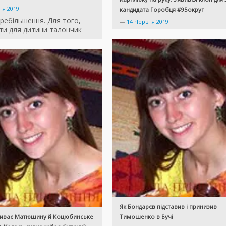
ня 2019
кандидата Горобця #95округ
ребільшення. Для того,
—
14 Червня 2019
ти для дитини талончик
Як Бондарєв підставив і принизив
зливає Матюшину й Коцюбинське
Тимошенко в Бучі