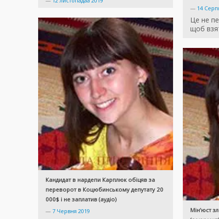
—
12 листопадаа 2019
—
14 Серп
Це не пе
щоб взя
Кандидат в нардепи Карплюк обіцяв за
переворот в Коцюбинському депутату 20
000$ і не заплатив (аудіо)
Мін’юст 
—
7 Червня 2019