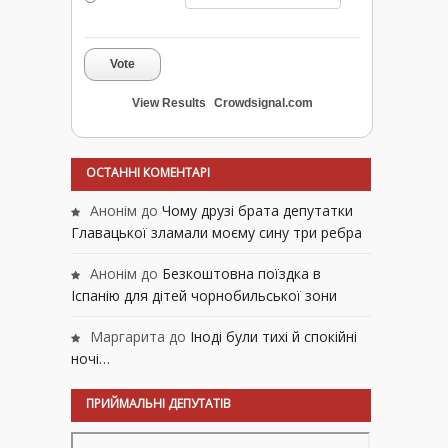
Vote
View Results
Crowdsignal.com
ОСТАННІ КОМЕНТАРІ
Анонім
до
Чому друзі брата депутатки
Главацької зламали моєму сину три ребра
Анонім
до
Безкоштовна поїздка в
Іспанію для дітей чорнобильської зони
Маргарита
до
Іноді були тихі й спокійні
ночі…
ПРИЙМАЛЬНІ ДЕПУТАТІВ