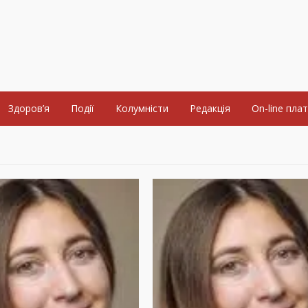
Здоров’я
Події
Колумністи
Редакція
On-line пла