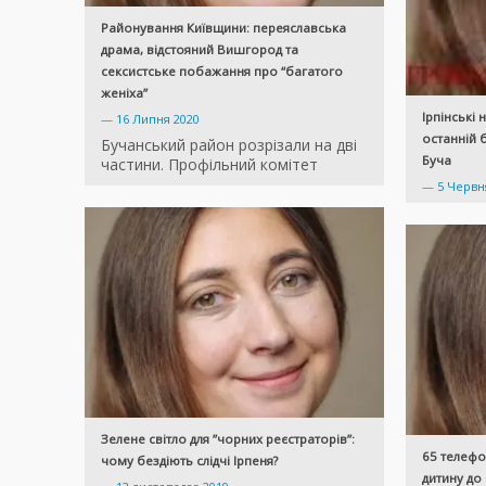
Районування Київщини: переяславська
драма, відстояний Вишгород та
сексистське побажання про “багатого
женіха”
Ірпінські
—
16 Липня 2020
останній 
Бучанський район розрізали на дві
Буча
частини. Профільний комітет
—
5 Червн
Зелене світло для ”чорних реєстраторів”:
65 телефо
чому бездіють слідчі Ірпеня?
дитину до 