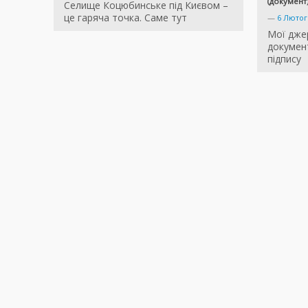
(документ)
Селище Коцюбинське під Києвом –
це гаряча точка. Саме тут
—
6 Лютог
Мої дже
документ
підпису