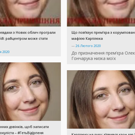
 невдахи з Нових облич програли
Що пов’язує прем’єра з корумпова
бій: райцентром може стати
мафією Карплюка
—
26 Лютого 2020
я 2020
До призначення прем’єра Олек
Гончарука низка моїх
нних дзвінків, щоб записати
окуліста – #ГетьВідІрпеня
Карплюку на руку: з’явився клон для 