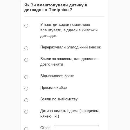
Як Ви влаштовували дитину в
дитсадок в Приірпінні?
У наші дитсадки неможливо
влаштувати, віддали в київській
дитсадок
Перерахували благодійний внесок
Взяли за записом, але довелося
довго чекати
Відмовилися брати
Просили хабар
Взяли по знайомству
Дитина сидить вдома (з родичем,
нянею, ін.)
Other: