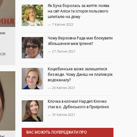
Як Буча боролась за життя: поява
на світ Аліси та історія польового
шпиталю на дому
— 7 Квітня 2022
ною
Чому Верховна Рада має блокувати
збільшення меж Ірпеня?
— 27 Липня 2021
сія
Коцюбинське може залишитися
без води. Чому Даніш не платив рік
водоканалу?
— 26 Квітня 2021
Клочка в клочки! Нардеп Клочко
стає в.о. Дубінського в Приірпінні
— 10 Квітня 2021
ВАС МОЖУТЬ ПОПЕРЕДЖАТИ ПРО
Зе!