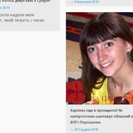
. Когось дивує кейс з Супрун?
—
4 Березня 2019
о 2019
рела надали мені
, який лежить і чекає
Карплюк піде в президенти? Як
наперсточник шантажує обласний 
БПП і Порошенка
—
29 Грудня 2018