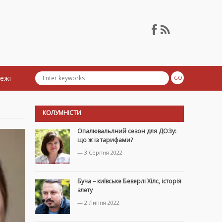
тежі
КОЛУМНІСТИ
Опалювальлний сезон для ДОЗу:
що ж із тарифами?
— 3 Серпня 2022
Буча – київське Беверлі Хілс, історія
злету
— 2 Липня 2022