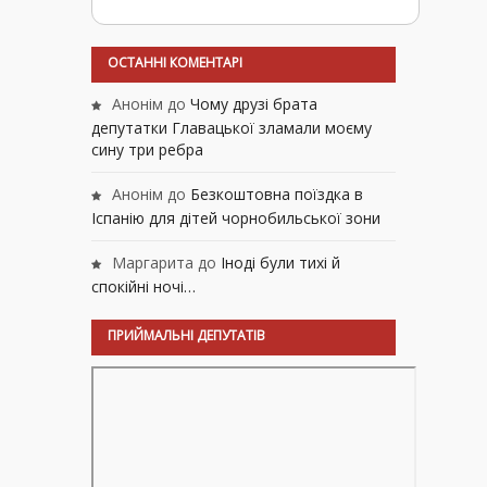
ОСТАННІ КОМЕНТАРІ
Анонім
до
Чому друзі брата
депутатки Главацької зламали моєму
сину три ребра
Анонім
до
Безкоштовна поїздка в
Іспанію для дітей чорнобильської зони
Маргарита
до
Іноді були тихі й
спокійні ночі…
ПРИЙМАЛЬНІ ДЕПУТАТІВ