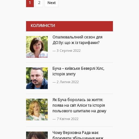
1
2
Next
КОЛУМНІСТИ
Опалювальлний сезон для
ДОЗу: що ж із тарифами?
— 3 Серпня 2022
Буча – київське Беверлі Хілс,
історія злету
— 2 Липня 2022
Як Буча боролась за життя:
поява на світ Аліси та історія
польового шпиталю на дому
— 7 Квітня 2022
Чому Верховна Рада має
блокувати збільшення меж