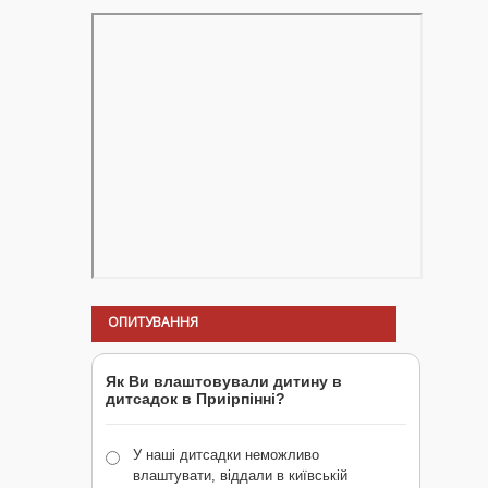
ОПИТУВАННЯ
Як Ви влаштовували дитину в
дитсадок в Приірпінні?
У наші дитсадки неможливо
влаштувати, віддали в київській