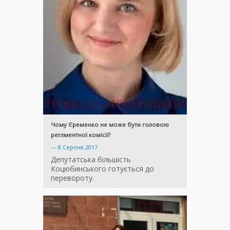
Чому Єременко не може бути головою
реглментної комісії?
—
8 Серпня 2017
Депутатська більшість
Коцюбинського готується до
перевороту.