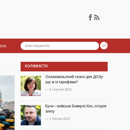
тежі
КОЛУМНІСТИ
Опалювальлний сезон для ДОЗу:
що ж із тарифами?
— 3 Серпня 2022
Буча – київське Беверлі Хілс, історія
злету
— 2 Липня 2022