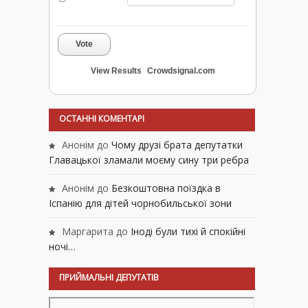
Vote
View Results
Crowdsignal.com
ОСТАННІ КОМЕНТАРІ
Анонім
до
Чому друзі брата депутатки
Главацької зламали моєму сину три ребра
Анонім
до
Безкоштовна поїздка в
Іспанію для дітей чорнобильської зони
Маргарита
до
Іноді були тихі й спокійні
ночі…
ПРИЙМАЛЬНІ ДЕПУТАТІВ