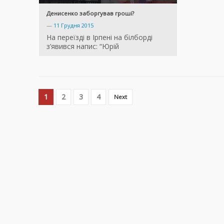
Денисенко заборгував гроші?
—
11 Грудня 2015
На переїзді в Ірпені на білборді
з’явився напис: “Юрій
1
2
3
4
Next