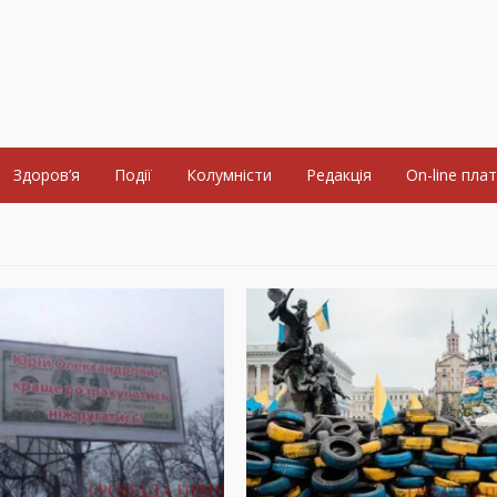
Здоров’я
Події
Колумністи
Редакція
On-line пла