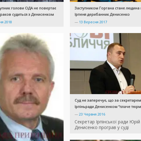
упник голови ОДА не повертає
Заступником Горгана стане людина
раков судиться з Денисенком
Ірпеня дерибанник Денисенко
ня 2018
—
13 Вересня 2017
Суд не заперечує, що за секретарем
Ірпіньради Денисенком “плаче тюрм
—
23 Червня 2016
Секретар Ірпінської ради Юрій
Денисенко програв у суді