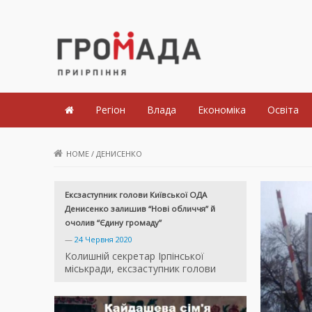
Громада Приірпіння
Регіон
Влада
Економіка
Освіта
HOME
/
ДЕНИСЕНКО
Ексзаступник голови Київської ОДА
Денисенко залишив “Нові обличчя” й
очолив “Єдину громаду”
—
24 Червня 2020
Колишній секретар Ірпінської
міськради, ексзаступник голови