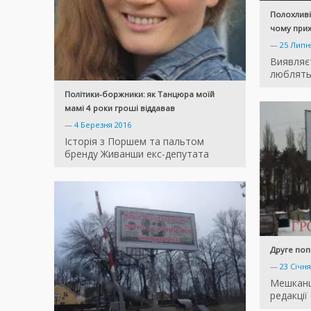
Полохливі
чому при
—
25 Липн
Виявляє
люблять
Політики-боржники: як Танцюра моїй
мамі 4 роки гроші віддавав
—
4 Березня 2016
Історія з Поршем та пальтом
бренду Живанши екс-депутата
Друге поп
—
23 Січня
Мешканці
редакції