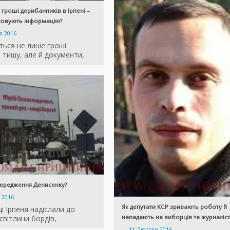
 гроші дерибанників в Ірпені –
ховують інформацію?
я 2016
ться не лише гроші
 тишу, але й документи,
ередження Денисенку?
 2016
Як депутати КСР зривають роботу й
 Ірпеня надіслали до
нападають на виборців та журналіст
 світлини бордів,
—
11 Лютого 2016