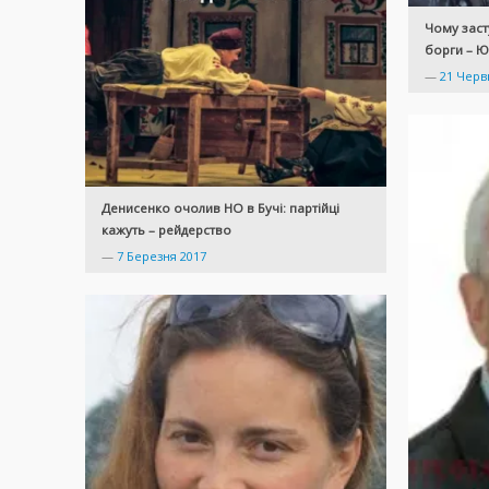
Чому заст
борги – Ю
—
21 Черв
Денисенко очолив НО в Бучі: партійці
кажуть – рейдерство
—
7 Березня 2017