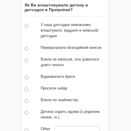
Як Ви влаштовували дитину в
дитсадок в Приірпінні?
У наші дитсадки неможливо
влаштувати, віддали в київській
дитсадок
Перерахували благодійний внесок
Взяли за записом, але довелося
довго чекати
Відмовилися брати
Просили хабар
Взяли по знайомству
Дитина сидить вдома (з родичем,
нянею, ін.)
Other: