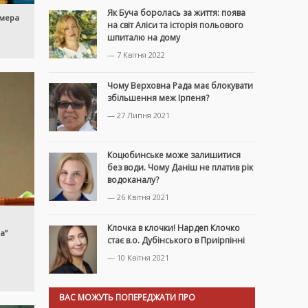
Як Буча боролась за життя: поява
 мера
на світ Аліси та історія польового
шпиталю на дому
— 7 Квітня 2022
Чому Верховна Рада має блокувати
збільшення меж Ірпеня?
— 27 Липня 2021
Коцюбинське може залишитися
без води. Чому Даніш не платив рік
водоканалу?
— 26 Квітня 2021
Клочка в клочки! Нардеп Клочко
а”
стає в.о. Дубінського в Приірпінні
— 10 Квітня 2021
ВАС МОЖУТЬ ПОПЕРЕДЖАТИ ПРО