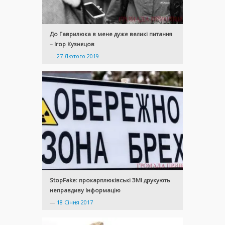
До Гаврилюка в мене дуже великі питання
– Ігор Кузнєцов
—
27 Лютого 2019
StopFake: прокарплюківські ЗМІ друкують
неправдиву Інформацію
—
18 Січня 2017