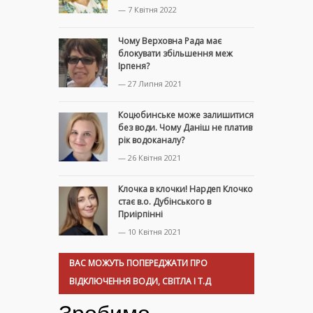
— 7 Квітня 2022
Чому Верховна Рада має
блокувати збільшення меж
Ірпеня?
— 27 Липня 2021
Коцюбинське може залишитися
без води. Чому Даніш не платив
рік водоканалу?
— 26 Квітня 2021
Клочка в клочки! Нардеп Клочко
стає в.о. Дубінського в
Приірпінні
— 10 Квітня 2021
ВАС МОЖУТЬ ПОПЕРЕДЖАТИ ПРО
ВІДКЛЮЧЕННЯ ВОДИ, СВІТЛА І Т.Д