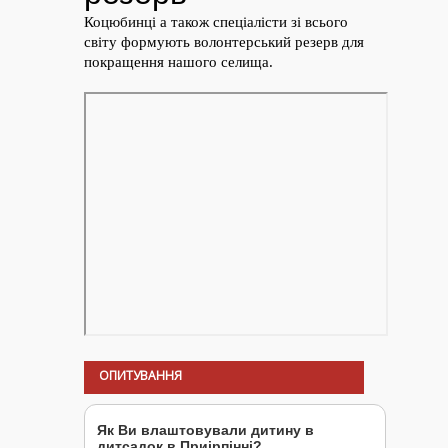
ОПИТУВАННЯ
Як Ви влаштовували дитину в
дитсадок в Приірпінні?