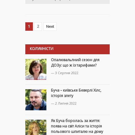
1
2
Next
КОЛУМНІСТИ
Опалювальлний сезон для
ДОЗу: що ж із тарифами?
— 3 Серпня 2022
Буча – київське Беверлі Хілс,
історія злету
— 2 Липня 2022
Як Буча боролась за життя:
поява на світ Аліси та історія
польового шпиталю на дому