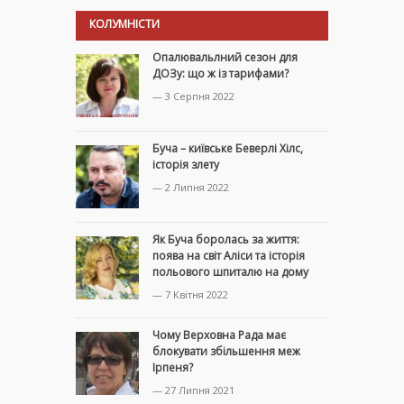
КОЛУМНІСТИ
Опалювальлний сезон для
ДОЗу: що ж із тарифами?
— 3 Серпня 2022
Буча – київське Беверлі Хілс,
історія злету
— 2 Липня 2022
Як Буча боролась за життя:
поява на світ Аліси та історія
польового шпиталю на дому
— 7 Квітня 2022
Чому Верховна Рада має
блокувати збільшення меж
Ірпеня?
— 27 Липня 2021