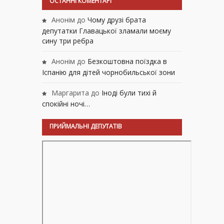
ОСТАННІ КОМЕНТАРІ
Анонім
до
Чому друзі брата
депутатки Главацької зламали моєму
сину три ребра
Анонім
до
Безкоштовна поїздка в
Іспанію для дітей чорнобильської зони
Маргарита
до
Іноді були тихі й
спокійні ночі…
ПРИЙМАЛЬНІ ДЕПУТАТІВ