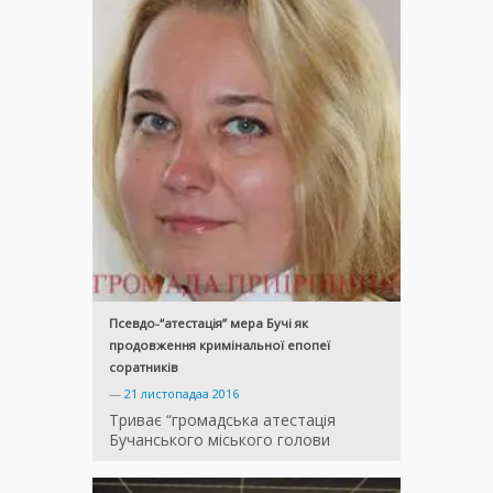
Псевдо-“атестація” мера Бучі як
продовження кримінальної епопеї
соратників
—
21 листопадаа 2016
Триває “громадська атестація
Бучанського міського голови