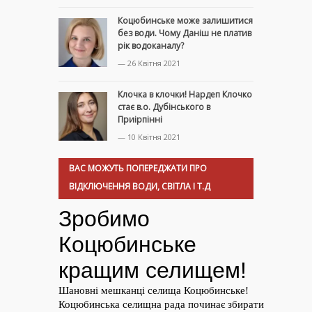
Коцюбинське може залишитися
без води. Чому Даніш не платив
рік водоканалу?
— 26 Квітня 2021
Клочка в клочки! Нардеп Клочко
стає в.о. Дубінського в
Приірпінні
— 10 Квітня 2021
ВАС МОЖУТЬ ПОПЕРЕДЖАТИ ПРО
ВІДКЛЮЧЕННЯ ВОДИ, СВІТЛА І Т.Д