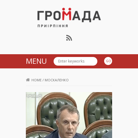
Громада Приірпіння
MENU
HOME
/
МОСКАЛЕНКО