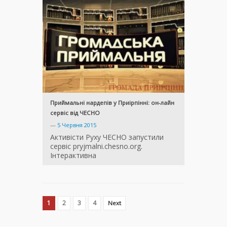
Приймальні нардепів у Приірпінні: он-лайн
сервіс від ЧЕСНО
—
5 Червня 2015
Активісти Руху ЧЕСНО запустили
сервіс pryjmalni.chesno.org.
Інтерактивна
1
2
3
4
Next