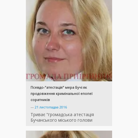
Псевдо-"атестація" мера Бучі як
продовження кримінальної епопеї
соратників
—
21 листопадаа 2016
Триває “громадська атестація
Бучанського міського голови