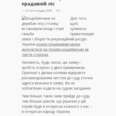
прадавній ліс
— 25 листопадаа 2009
0
Для того,
щоб
зупинити
приватизацію
землі і зберегти рекреаційний ресурс
України
кожен громадянин може
долучитися до позову коцюбинчан як
третя сторона.
Заповніть, будь ласка, цю заяву і
зробіть ксерокс у двох примірниках.
Оригінал з двома копіями відправте
рекомендованим листом до суду (точна
адреса вказана в заяві). Ви не
зобов’язані ходити на судові засідання.
Чим більше таких заяв прийде до суду,
тим більше шансів, що рішення у цій
справі буде в інтересах кожного з нас –
в інтересах народу України.