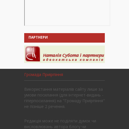
ПАРТНЕРИ
Громада Приірпіння
Використання матеріалів сайту лише за
умови посилання (для інтернет-видань -
гіперпосилання) на "Громаду Приірпіння"
не пізніше 2 речення.
Редакція може не поділяти думок чи
висловлювань автора блогу чи