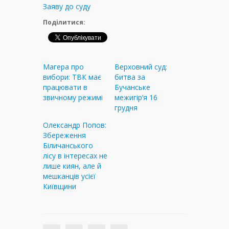
Заяву до суду
Поділитися:
Магера про
Верховний суд:
вибори: ТВК має
битва за
працювати в
Бучанське
звичному режимі
межигір’я 16
грудня
Олександр Попов:
Збереження
Біличанського
лісу в інтересах не
лише киян, але й
мешканців усієї
Київщини