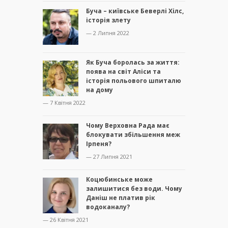
Буча – київське Беверлі Хілс,
історія злету
— 2 Липня 2022
Як Буча боролась за життя:
поява на світ Аліси та
історія польового шпиталю
на дому
— 7 Квітня 2022
Чому Верховна Рада має
блокувати збільшення меж
Ірпеня?
— 27 Липня 2021
Коцюбинське може
залишитися без води. Чому
Даніш не платив рік
водоканалу?
— 26 Квітня 2021