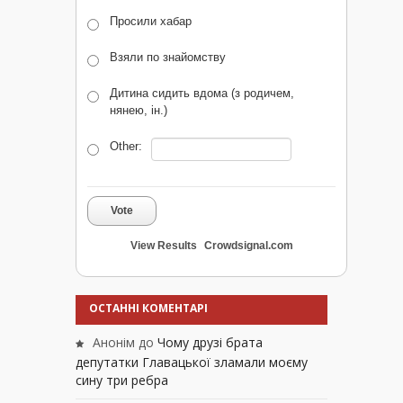
Просили хабар
Взяли по знайомству
Дитина сидить вдома (з родичем,
нянею, ін.)
Other:
Vote
View Results
Crowdsignal.com
ОСТАННІ КОМЕНТАРІ
Анонім
до
Чому друзі брата
депутатки Главацької зламали моєму
сину три ребра