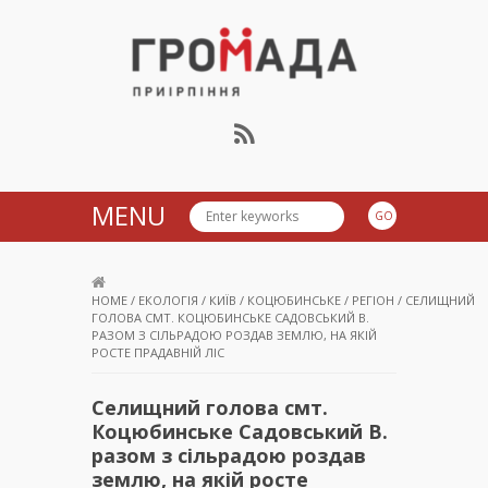
Громада Приірпіння
MENU
HOME
/
ЕКОЛОГІЯ
/
КИЇВ
/
КОЦЮБИНСЬКЕ
/
РЕГІОН
/
СЕЛИЩНИЙ
ГОЛОВА СМТ. КОЦЮБИНСЬКЕ САДОВСЬКИЙ В.
РАЗОМ З СІЛЬРАДОЮ РОЗДАВ ЗЕМЛЮ, НА ЯКІЙ
РОСТЕ ПРАДАВНІЙ ЛІС
Селищний голова смт.
Коцюбинське Садовський В.
разом з сільрадою роздав
землю, на якій росте